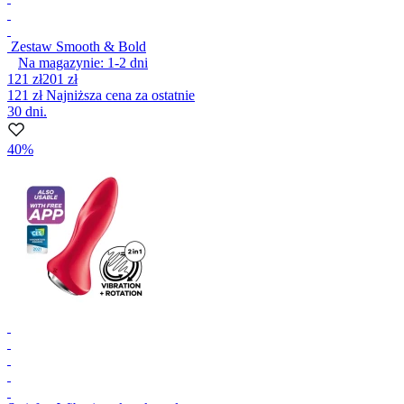
Zestaw Smooth & Bold
Na magazynie:
1-2
dni
121 zł
201 zł
121 zł
Najniższa cena za ostatnie
30 dni.
40%