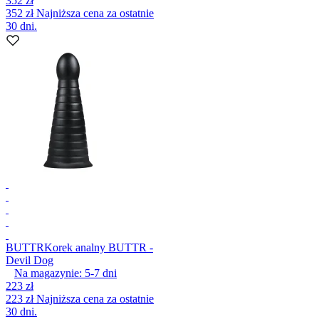
352 zł
352 zł
Najniższa cena za ostatnie
30 dni.
BUTTR
Korek analny BUTTR -
Devil Dog
Na magazynie:
5-7
dni
223 zł
223 zł
Najniższa cena za ostatnie
30 dni.