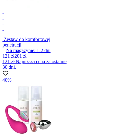
Zestaw do komfortowej
penetracji
Na magazynie:
1-2
dni
121 zł
201 zł
121 zł
Najniższa cena za ostatnie
30 dni.
40%