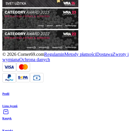
© 2026 Corner69.com
Regulamin
Metody płatności
Dostawa
Zwroty i
wymiana
Ochrona danych
Profil
Lista życzeń
Koszyk
Kontakt