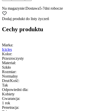
Na magazynie:
Dostawa
5-7
dni robocze
Dodaj produkt do listy życzeń
Cechy produktu
Marka:
Icicles
Kolor:
Przezroczysty
Materiał:
Szkło
Rozmiar:
Normalny
Drut/Kość:
Tak
Odpowiedni dla:
Kobiety
Gwarancja:
1 rok
Penetracja: