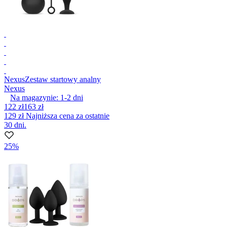
Nexus
Zestaw startowy analny
Nexus
Na magazynie:
1-2
dni
122 zł
163 zł
129 zł
Najniższa cena za ostatnie
30 dni.
25%