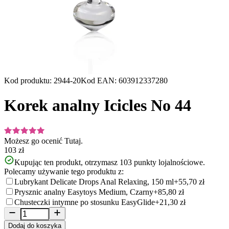
Kod produktu
:
2944-20
Kod EAN
:
603912337280
Korek analny Icicles No 44
Możesz go ocenić
Tutaj.
103 zł
Kupując ten produkt, otrzymasz
103
punkty lojalnościowe.
Polecamy używanie tego produktu z:
Lubrykant Delicate Drops Anal Relaxing, 150 ml
+55,70 zł
Prysznic analny Easytoys Medium, Czarny
+85,80 zł
Chusteczki intymne po stosunku EasyGlide
+21,30 zł
Dodaj do koszyka