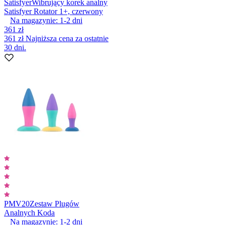
Satisfyer
Wibrujący korek analny
Satisfyer Rotator 1+, czerwony
Na magazynie:
1-2
dni
361 zł
361 zł
Najniższa cena za ostatnie
30 dni.
PMV20
Zestaw Plugów
Analnych Koda
Na magazynie:
1-2
dni