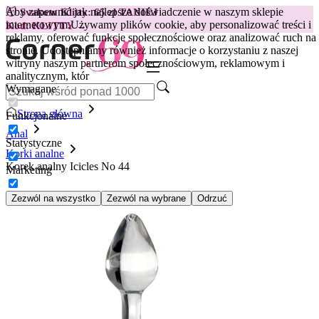
Aby zapewnić jak najlepsze doświadczenie w naszym sklepie
😽
Svakom Klitty: 65 zł TANIEJ
internetowym.
Używamy plików cookie, aby personalizować treści i
Kod: KLITTY →
reklamy, oferować funkcje społecznościowe oraz analizować ruch na
stronie. Udostępniamy również informacje o korzystaniu z naszej
witryny naszym partnerom społecznościowym, reklamowym i
analitycznym, któr
Wymagane
Strona główna
Funkcjonalne
Anal
Statystyczne
Korki analne
Korek analny Icicles No 44
Marketing
Zezwól na wszystko
Zezwól na wybrane
Odrzuć