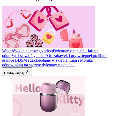
Wskazówki dla lepszego seksu
Dylematy z sypialni: Jak się
odprężyć i stawiać granice?
Od zabawek i gry wstępnej po libido,
granice BDSM i zakłopotanie w sklepie. Lara i Monika
odpowiadają na szczere dylematy z sypialni.
Czytaj więcej