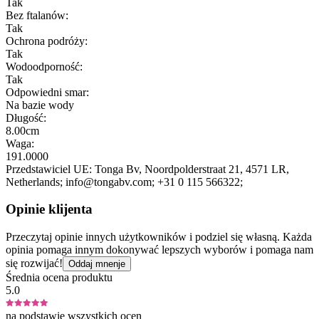
Tak
Bez ftalanów:
Tak
Ochrona podróży:
Tak
Wodoodporność:
Tak
Odpowiedni smar:
Na bazie wody
Długość:
8.00cm
Waga:
191.0000
Przedstawiciel UE:
Tonga Bv
, Noordpolderstraat 21
, 4571 LR
,
Netherlands;
info@tongabv.com;
+31 0 115 566322;
Opinie klijenta
Przeczytaj opinie innych użytkowników i podziel się własną. Każda
opinia pomaga innym dokonywać lepszych wyborów i pomaga nam
się rozwijać!
Oddaj mnenje
Średnia ocena produktu
5.0
na podstawie wszystkich ocen