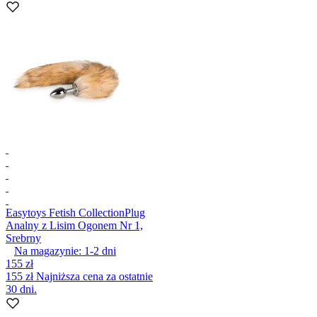
Easytoys Fetish Collection
Plug
Analny z Lisim Ogonem Nr 1,
Srebrny
Na magazynie:
1-2
dni
155 zł
155 zł
Najniższa cena za ostatnie
30 dni.