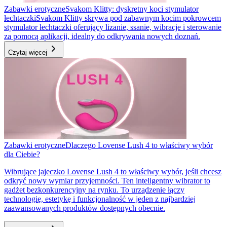
Zabawki erotyczne
Svakom Klitty: dyskretny koci stymulator
łechtaczki
Svakom Klitty skrywa pod zabawnym kocim pokrowcem
stymulator łechtaczki oferujący lizanie, ssanie, wibracje i sterowanie
za pomocą aplikacji, idealny do odkrywania nowych doznań.
Czytaj więcej
Zabawki erotyczne
Dlaczego Lovense Lush 4 to właściwy wybór
dla Ciebie?
Wibrujące jajeczko Lovense Lush 4 to właściwy wybór, jeśli chcesz
odkryć nowy wymiar przyjemności. Ten inteligentny wibrator to
gadżet bezkonkurencyjny na rynku. To urządzenie łączy
technologię, estetykę i funkcjonalność w jeden z najbardziej
zaawansowanych produktów dostępnych obecnie.