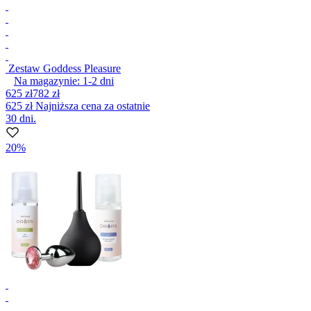
Zestaw Goddess Pleasure
Na magazynie:
1-2
dni
625 zł
782 zł
625 zł
Najniższa cena za ostatnie
30 dni.
20%