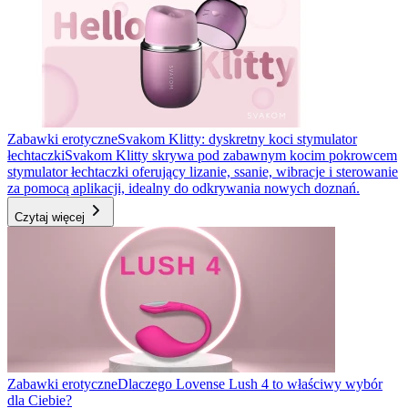
Zabawki erotyczne
Svakom Klitty: dyskretny koci stymulator
łechtaczki
Svakom Klitty skrywa pod zabawnym kocim pokrowcem
stymulator łechtaczki oferujący lizanie, ssanie, wibracje i sterowanie
za pomocą aplikacji, idealny do odkrywania nowych doznań.
Czytaj więcej
Zabawki erotyczne
Dlaczego Lovense Lush 4 to właściwy wybór
dla Ciebie?