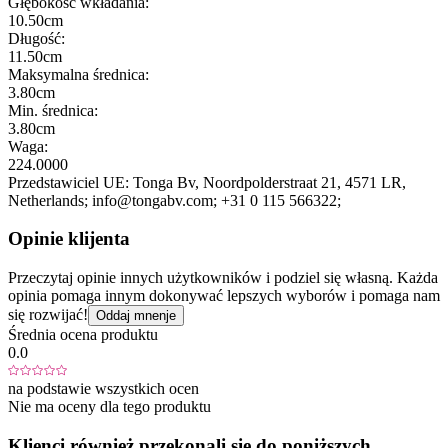
Głębokość wkładania:
10.50cm
Długość:
11.50cm
Maksymalna średnica:
3.80cm
Min. średnica:
3.80cm
Waga:
224.0000
Przedstawiciel UE:
Tonga Bv
, Noordpolderstraat 21
, 4571 LR
,
Netherlands;
info@tongabv.com;
+31 0 115 566322;
Opinie klijenta
Przeczytaj opinie innych użytkowników i podziel się własną. Każda
opinia pomaga innym dokonywać lepszych wyborów i pomaga nam
się rozwijać!
Oddaj mnenje
Średnia ocena produktu
0.0
na podstawie wszystkich ocen
Nie ma oceny dla tego produktu
Klienci również przekonali się do poniższych