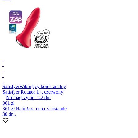
Satisfyer
Wibrujący korek analny
Satisfyer Rotator 1+, czerwony
Na magazynie:
1-2
dni
361 zł
361 zł
Najniższa cena za ostatnie
30 dni.