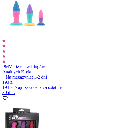
PMV20
Zestaw Plugów
Analnych Koda
Na magazynie:
1-2
dni
193 zł
193 zł
Najniższa cena za ostatnie
30 dni.