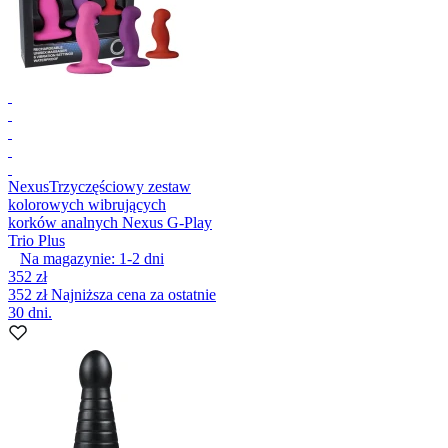
Nexus
Trzyczęściowy zestaw
kolorowych wibrujących
korków analnych Nexus G-Play
Trio Plus
Na magazynie:
1-2
dni
352 zł
352 zł
Najniższa cena za ostatnie
30 dni.