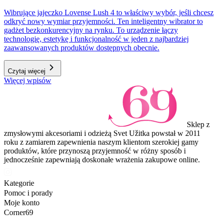
Wibrujące jajeczko Lovense Lush 4 to właściwy wybór, jeśli chcesz
odkryć nowy wymiar przyjemności. Ten inteligentny wibrator to
gadżet bezkonkurencyjny na rynku. To urządzenie łączy
technologię, estetykę i funkcjonalność w jeden z najbardziej
zaawansowanych produktów dostępnych obecnie.
Czytaj więcej
Więcej wpisów
Sklep z
zmysłowymi akcesoriami i odzieżą Svet Užitka powstał w 2011
roku z zamiarem zapewnienia naszym klientom szerokiej gamy
produktów, które przynoszą przyjemność w różny sposób i
jednocześnie zapewniają doskonałe wrażenia zakupowe online.
Kategorie
Pomoc i porady
Moje konto
Corner69