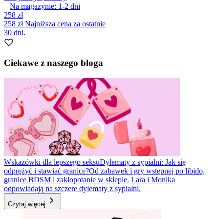
Na magazynie:
1-2
dni
258 zł
258 zł
Najniższa cena za ostatnie
30 dni.
Ciekawe z naszego bloga
Wskazówki dla lepszego seksu
Dylematy z sypialni: Jak się
odprężyć i stawiać granice?
Od zabawek i gry wstępnej po libido,
granice BDSM i zakłopotanie w sklepie. Lara i Monika
odpowiadają na szczere dylematy z sypialni.
Czytaj więcej