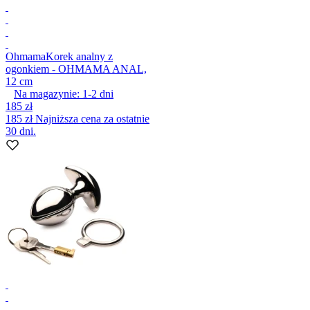
Ohmama
Korek analny z
ogonkiem - OHMAMA ANAL,
12 cm
Na magazynie:
1-2
dni
185 zł
185 zł
Najniższa cena za ostatnie
30 dni.