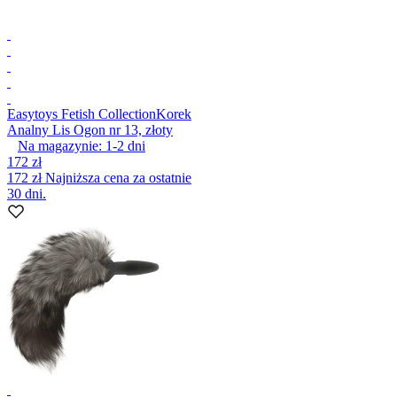
Easytoys Fetish Collection
Korek
Analny Lis Ogon nr 13, złoty
Na magazynie:
1-2
dni
172 zł
172 zł
Najniższa cena za ostatnie
30 dni.