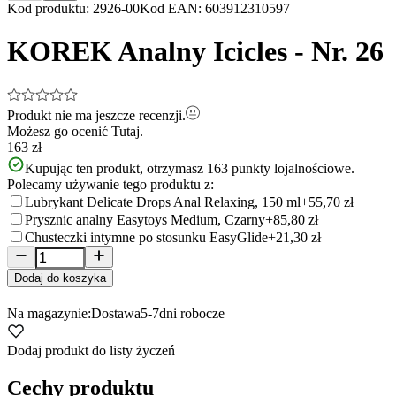
Item
Kod produktu
:
2926-00
Kod EAN
:
603912310597
1
of
KOREK Analny Icicles - Nr. 26
5
Produkt nie ma jeszcze recenzji.
Możesz go ocenić
Tutaj.
163 zł
Kupując ten produkt, otrzymasz
163
punkty lojalnościowe.
Polecamy używanie tego produktu z:
Lubrykant Delicate Drops Anal Relaxing, 150 ml
+55,70 zł
Prysznic analny Easytoys Medium, Czarny
+85,80 zł
Chusteczki intymne po stosunku EasyGlide
+21,30 zł
Dodaj do koszyka
Na magazynie:
Dostawa
5-7
dni robocze
Dodaj produkt do listy życzeń
Cechy produktu