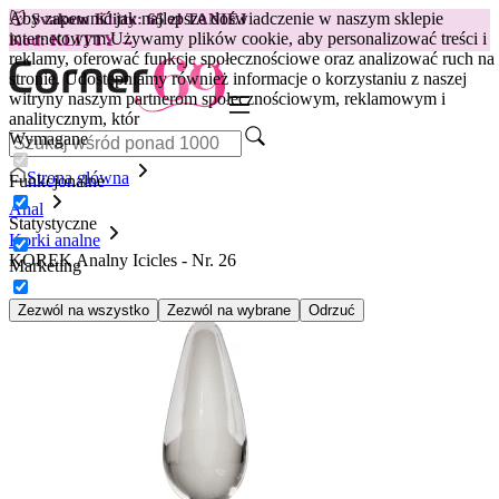
Aby zapewnić jak najlepsze doświadczenie w naszym sklepie
😽
Svakom Klitty: 65 zł TANIEJ
internetowym.
Używamy plików cookie, aby personalizować treści i
Kod: KLITTY →
reklamy, oferować funkcje społecznościowe oraz analizować ruch na
stronie. Udostępniamy również informacje o korzystaniu z naszej
witryny naszym partnerom społecznościowym, reklamowym i
analitycznym, któr
Wymagane
Strona główna
Funkcjonalne
Anal
Statystyczne
Korki analne
KOREK Analny Icicles - Nr. 26
Marketing
Zezwól na wszystko
Zezwól na wybrane
Odrzuć