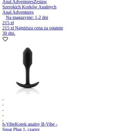
Anal Adventures
Zestaw
Szerokich Korków Analnych
Anal Adventures
Na magazynie:
1-2
dni
215 zł
215 zł
Najniższa cena za ostatnie
30 dni.
b-Vibe
Korek analny B-Vibe -
Snug Plug 1, czarny