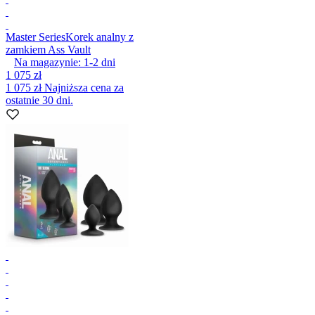
Master Series
Korek analny z
zamkiem Ass Vault
Na magazynie:
1-2
dni
1 075 zł
1 075 zł
Najniższa cena za
ostatnie 30 dni.