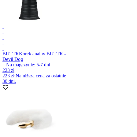
BUTTR
Korek analny BUTTR -
Devil Dog
Na magazynie:
5-7
dni
223 zł
223 zł
Najniższa cena za ostatnie
30 dni.