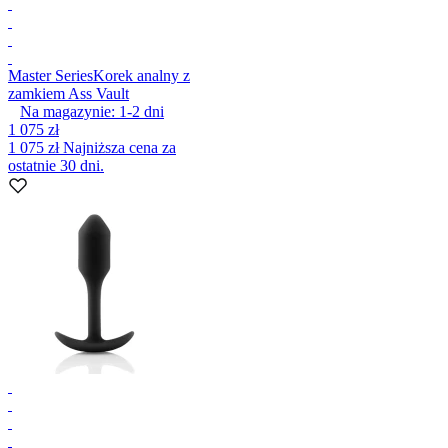
Master Series
Korek analny z
zamkiem Ass Vault
Na magazynie:
1-2
dni
1 075 zł
1 075 zł
Najniższa cena za
ostatnie 30 dni.