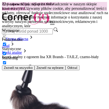
Aby zapewnić jak najlepsze doświadczenie w naszym sklepie
😽
Svakom Klitty: 65 zł TANIEJ
internetowym.
Używamy plików cookie, aby personalizować treści i
Kod: KLITTY →
reklamy, oferować funkcje społecznościowe oraz analizować ruch na
stronie. Udostępniamy również informacje o korzystaniu z naszej
witryny naszym partnerom społecznościowym, reklamowym i
analitycznym, któr
Wymagane
Strona główna
Funkcjonalne
Anal
Statystyczne
Korki analne
Korek analny z ogonem lisa XR Brands - TAILZ, czarno-biały
Marketing
Zezwól na wszystko
Zezwól na wybrane
Odrzuć