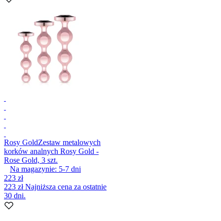
Rosy Gold
Zestaw metalowych
korków analnych Rosy Gold -
Rose Gold, 3 szt.
Na magazynie:
5-7
dni
223 zł
223 zł
Najniższa cena za ostatnie
30 dni.