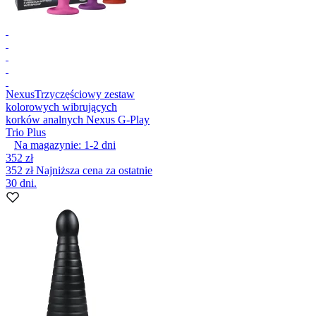
Nexus
Trzyczęściowy zestaw
kolorowych wibrujących
korków analnych Nexus G-Play
Trio Plus
Na magazynie:
1-2
dni
352 zł
352 zł
Najniższa cena za ostatnie
30 dni.