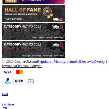
© 2026 Corner69.com
Regulamin
Metody płatności
Dostawa
Zwroty i
wymiana
Ochrona danych
Profil
Lista życzeń