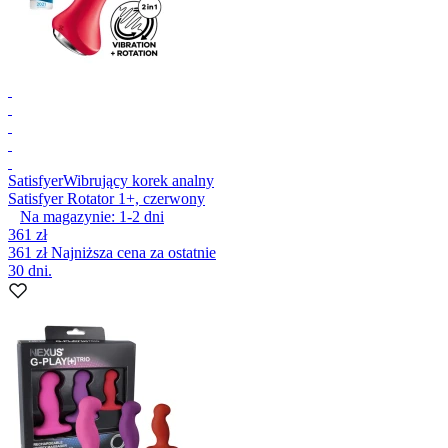
Satisfyer
Wibrujący korek analny
Satisfyer Rotator 1+, czerwony
Na magazynie:
1-2
dni
361 zł
361 zł
Najniższa cena za ostatnie
30 dni.