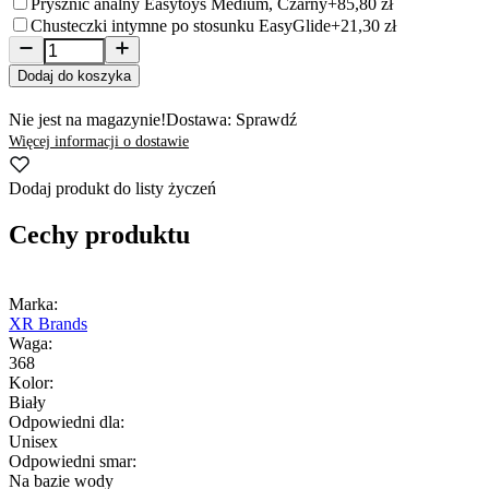
Prysznic analny Easytoys Medium, Czarny
+85,80 zł
Chusteczki intymne po stosunku EasyGlide
+21,30 zł
Dodaj do koszyka
Nie jest na magazynie!
Dostawa: Sprawdź
Więcej informacji o dostawie
Dodaj produkt do listy życzeń
Cechy produktu
Marka:
XR Brands
Waga:
368
Kolor:
Biały
Odpowiedni dla:
Unisex
Odpowiedni smar:
Na bazie wody