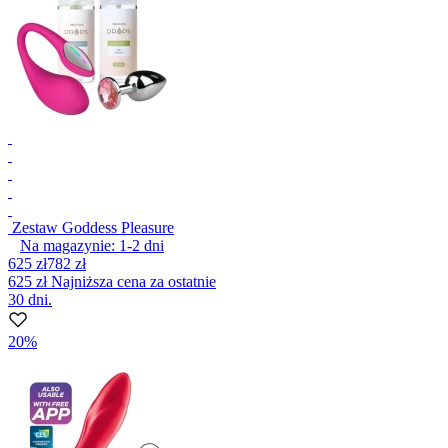
Zestaw Goddess Pleasure
Na magazynie:
1-2
dni
625 zł
782 zł
625 zł
Najniższa cena za ostatnie
30 dni.
20%