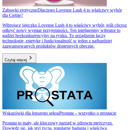
Zabawki erotyczne
Dlaczego Lovense Lush 4 to właściwy wybór
dla Ciebie?
Wibrujące jajeczko Lovense Lush 4 to właściwy wybór, jeśli chcesz
odkryć nowy wymiar przyjemności. Ten inteligentny wibrator to
gadżet bezkonkurencyjny na rynku. To urządzenie łączy
technologię, estetykę i funkcjonalność w jeden z najbardziej
zaawansowanych produktów dostępnych obecnie.
Czytaj więcej
Wskazówki dla lepszego seksu
Prostata – wszystko o prostacie
Prostata to mały, ale kluczowy narząd w zdrowiu mężczyzn.
Dowiedz się, jak styl życia, regularne badania i właściwa