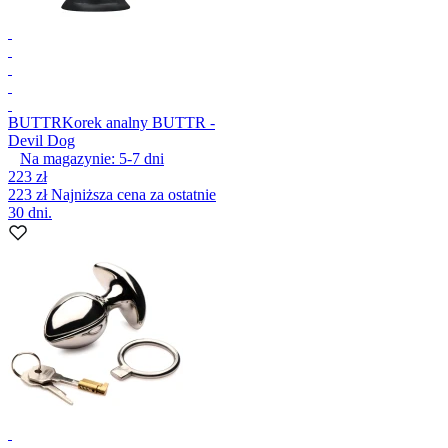
BUTTR
Korek analny BUTTR -
Devil Dog
Na magazynie:
5-7
dni
223 zł
223 zł
Najniższa cena za ostatnie
30 dni.