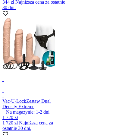
344 zł
Najniższa cena za ostatnie
30 dni.
Vac-U-Lock
Zestaw Dual
Density Extreme
Na magazynie:
1-2
dni
1 720 zł
1 720 zł
Najniższa cena za
ostatnie 30 dni.