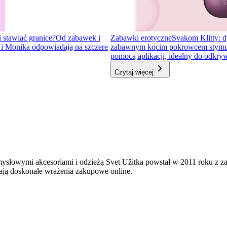
i stawiać granice?
Od zabawek i
Zabawki erotyczne
Svakom Klitty: d
a i Monika odpowiadają na szczere
zabawnym kocim pokrowcem stymulator
pomocą aplikacji, idealny do odkr
Czytaj więcej
mysłowymi akcesoriami i odzieżą Svet Užitka powstał w 2011 roku z 
ają doskonałe wrażenia zakupowe online.