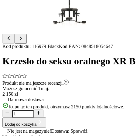
Item
Kod produktu
:
116979-Black
Kod EAN
:
0848518054647
1
of
Krzesło do seksu oralnego XR B
28
Produkt nie ma jeszcze recenzji.
Możesz go ocenić
Tutaj.
2 150 zł
Darmowa dostawa
Kupując ten produkt, otrzymasz
2150
punkty lojalnościowe.
Dodaj do koszyka
Nie jest na magazynie!
Dostawa: Sprawdź