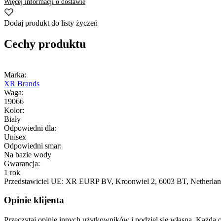
Więcej informacji o dostawie
Dodaj produkt do listy życzeń
Cechy produktu
Marka:
XR Brands
Waga:
19066
Kolor:
Biały
Odpowiedni dla:
Unisex
Odpowiedni smar:
Na bazie wody
Gwarancja:
1 rok
Przedstawiciel UE:
XR EURP BV
, Kroonwiel 2
, 6003 BT
, Netherla
Opinie klijenta
Przeczytaj opinie innych użytkowników i podziel się własną. Każd