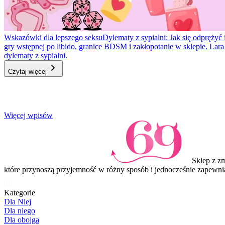
Wskazówki dla lepszego seksu
Dylematy z sypialni: Jak się odprężyć 
gry wstępnej po libido, granice BDSM i zakłopotanie w sklepie. Lar
dylematy z sypialni.
Czytaj więcej
Item
Więcej wpisów
1
of
3
Sklep z z
które przynoszą przyjemność w różny sposób i jednocześnie zapewni
Kategorie
Dla Niej
Dla niego
Dla obojga