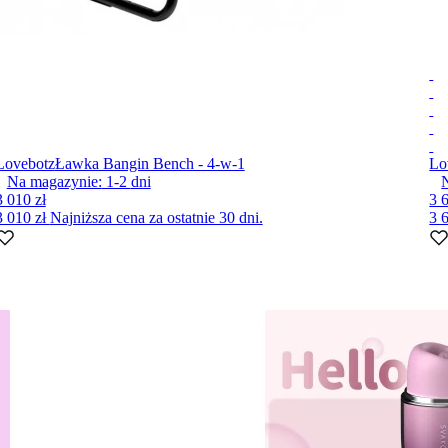
Lovebotz
Ławka Bangin Bench - 4-w-1
Lo
Na magazynie:
1-2
dni
3 010 zł
3 
3 010 zł
Najniższa cena za ostatnie 30 dni.
3 