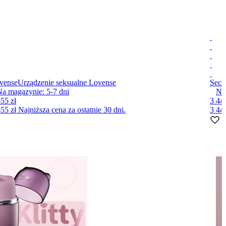
vense
Urządzenie seksualne Lovense
Secr
Na magazynie:
5-7
dni
Na
655 zł
3 440
655 zł
Najniższa cena za ostatnie 30 dni.
3 44