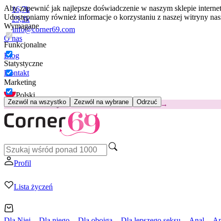
Aby zapewnić jak najlepsze doświadczenie w naszym sklepie intern
16,7k
Udostępniamy również informacje o korzystaniu z naszej witryny n
25,2k
Wymagane
info@corner69.com
O nas
Funkcjonalne
Blog
Statystyczne
Kontakt
Marketing
Polski
Zezwól na wszystko
Zezwól na wybrane
Odrzuć
😽
Svakom Klitty: 65 zł TANIEJ
Kod: KLITTY →
Profil
Lista życzeń
Dla Niej
Dla niego
Dla obojga
Dla lepszego seksu
Anal
Ap