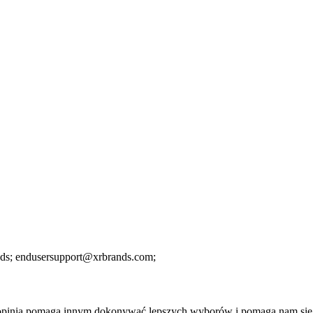
nds;
endusersupport@xrbrands.com;
a opinia pomaga innym dokonywać lepszych wyborów i pomaga nam się