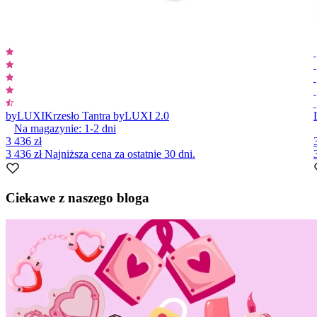
byLUXI
Krzesło Tantra byLUXI 2.0
Na magazynie:
1-2
dni
3 436 zł
3 436 zł
Najniższa cena za ostatnie 30 dni.
Item
1
Ciekawe z naszego bloga
of
10