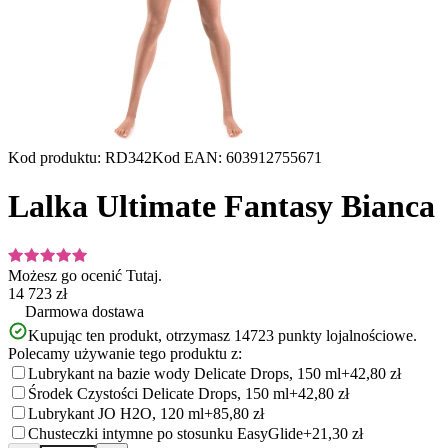
Kod produktu
:
RD342
Kod EAN
:
603912755671
Lalka Ultimate Fantasy Bianca
Możesz go ocenić
Tutaj.
14 723 zł
Darmowa dostawa
Kupując ten produkt, otrzymasz
14723
punkty lojalnościowe.
Polecamy używanie tego produktu z:
Lubrykant na bazie wody Delicate Drops, 150 ml
+42,80 zł
Środek Czystości Delicate Drops, 150 ml
+42,80 zł
Lubrykant JO H2O, 120 ml
+85,80 zł
Chusteczki intymne po stosunku EasyGlide
+21,30 zł