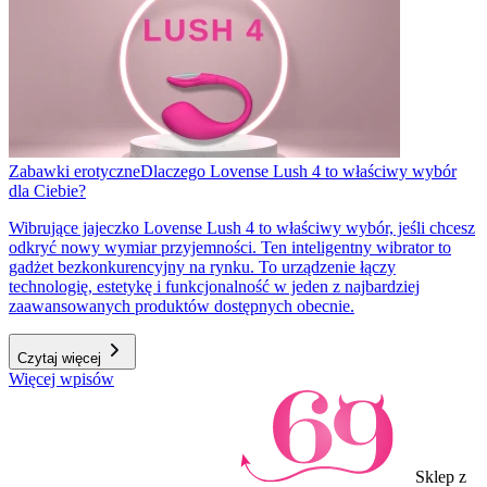
Zabawki erotyczne
Dlaczego Lovense Lush 4 to właściwy wybór
dla Ciebie?
Wibrujące jajeczko Lovense Lush 4 to właściwy wybór, jeśli chcesz
odkryć nowy wymiar przyjemności. Ten inteligentny wibrator to
gadżet bezkonkurencyjny na rynku. To urządzenie łączy
technologię, estetykę i funkcjonalność w jeden z najbardziej
zaawansowanych produktów dostępnych obecnie.
Czytaj więcej
Więcej wpisów
Sklep z