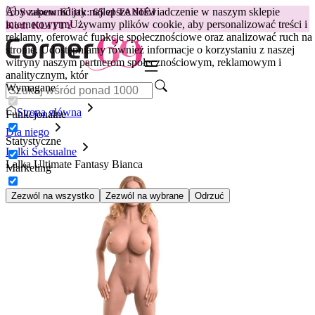
Aby zapewnić jak najlepsze doświadczenie w naszym sklepie
😽
Svakom Klitty: 65 zł TANIEJ
internetowym.
Używamy plików cookie, aby personalizować treści i
Kod: KLITTY →
reklamy, oferować funkcje społecznościowe oraz analizować ruch na
stronie. Udostępniamy również informacje o korzystaniu z naszej
witryny naszym partnerom społecznościowym, reklamowym i
analitycznym, któr
Wymagane
Strona główna
Funkcjonalne
Dla niego
Statystyczne
Lalki Seksualne
Lalka Ultimate Fantasy Bianca
Marketing
Zezwól na wszystko
Zezwól na wybrane
Odrzuć