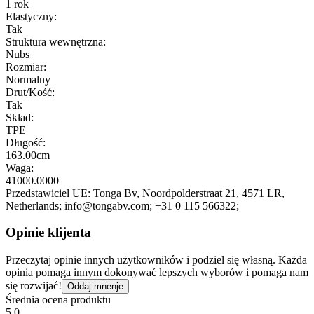
1 rok
Elastyczny:
Tak
Struktura wewnętrzna:
Nubs
Rozmiar:
Normalny
Drut/Kość:
Tak
Skład:
TPE
Długość:
163.00cm
Waga:
41000.0000
Przedstawiciel UE:
Tonga Bv
, Noordpolderstraat 21
, 4571 LR
,
Netherlands;
info@tongabv.com;
+31 0 115 566322;
Opinie klijenta
Przeczytaj opinie innych użytkowników i podziel się własną. Każda
opinia pomaga innym dokonywać lepszych wyborów i pomaga nam
się rozwijać!
Oddaj mnenje
Średnia ocena produktu
5.0