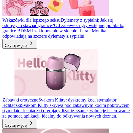
Wskazówki dla lepszego seksu
Dylematy z sypialni: Jak się
odprężyć i stawiać granice?
Od zabawek i gry wstępnej po libido,
granice BDSM i zakłopotanie w sklepie. Lara i Monika
odpowiadają na szczere dylematy z sypialni.
Czytaj więcej
Zabawki erotyczne
Svakom Klitty: dyskretny koci stymulator
łechtaczki
Svakom Klitty skrywa pod zabawnym kocim pokrowcem
stymulator łechtaczki oferujący lizanie, ssanie, wibracje i sterowanie
za pomocą aplikacji, idealny do odkrywania nowych doznań.
Czytaj więcej