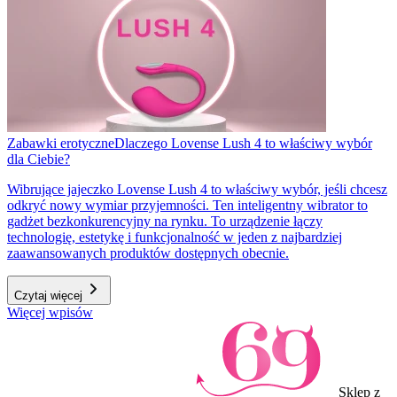
Zabawki erotyczne
Dlaczego Lovense Lush 4 to właściwy wybór
dla Ciebie?
Wibrujące jajeczko Lovense Lush 4 to właściwy wybór, jeśli chcesz
odkryć nowy wymiar przyjemności. Ten inteligentny wibrator to
gadżet bezkonkurencyjny na rynku. To urządzenie łączy
technologię, estetykę i funkcjonalność w jeden z najbardziej
zaawansowanych produktów dostępnych obecnie.
Czytaj więcej
Więcej wpisów
Sklep z