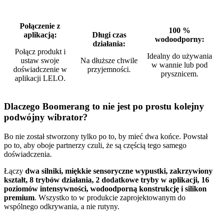
Połączenie z
100 %
aplikacją:
Długi czas
wodoodporny:
działania:
Połącz produkt i
Idealny do używania
ustaw swoje
Na dłuższe chwile
w wannie lub pod
doświadczenie w
przyjemności.
prysznicem.
aplikacji LELO.
Dlaczego Boomerang to nie jest po prostu kolejny
podwójny wibrator?
Bo nie został stworzony tylko po to, by mieć dwa końce. Powstał
po to, aby oboje partnerzy czuli, że są częścią tego samego
doświadczenia.
Łączy
dwa silniki, miękkie sensoryczne wypustki, zakrzywiony
kształt, 8 trybów działania, 2 dodatkowe tryby w aplikacji, 16
poziomów intensywności, wodoodporną konstrukcję i silikon
premium
. Wszystko to w produkcie zaprojektowanym do
wspólnego odkrywania, a nie rutyny.