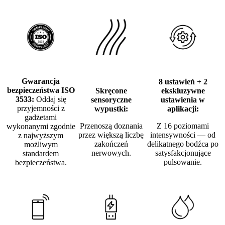
Gwarancja
8 ustawień + 2
bezpieczeństwa ISO
Skręcone
ekskluzywne
3533:
Oddaj się
sensoryczne
ustawienia w
przyjemności z
wypustki:
aplikacji:
gadżetami
Przenoszą doznania
Z 16 poziomami
wykonanymi zgodnie
przez większą liczbę
intensywności — od
z najwyższym
zakończeń
delikatnego bodźca po
możliwym
nerwowych.
satysfakcjonujące
standardem
pulsowanie.
bezpieczeństwa.