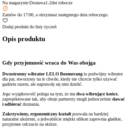
Na magazynie:
Dostawa
1-2
dni robocze
Zamów
do 17:00
, a otrzymasz następnego dnia roboczego.
Dodaj produkt do listy życzeń
Opis produktu
Gdy przyjemność wraca do Was obojga
Dwustronny wibrator LELO Boomerang
to podwójny wibrator
dla par, stworzony na te chwile, kiedy nie chcecie tylko używać
gadżetu razem, ale naprawdę się nim dzielić.
Jego wyjątkowość polega na tym, że ma
dwa wibrujące końce
,
zaprojektowane tak, aby oboje partnerzy mogli jednocześnie
dawać
i odbierać
doznania.
Zakrzywiony, ergonomiczny kształt
pozwala na bardziej
naturalne ułożenie, a jedwabiście miękki silikon zapewnia gładkie,
przyjemne odczucie na skórze.