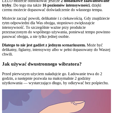
LELO możecie odblokować jeszcze
2 dodatkowe zaawansowane
tryby
. Do tego ma także
16 poziomów intensywności
, dzięki
czemu możecie dopasować doświadczenie do własnego tempa.
Możecie zacząć powoli, delikatnie i z ciekawością. Gdy znajdziecie
rytm odpowiedni dla Was obojga, stopniowo zwiększajcie
intensywność. To szczególnie ważne przy produkcie
przeznaczonym do wspólnego używania, ponieważ tempo powinno
pasować obojgu, a nie tylko jednej osobie.
Dlatego to nie jest gadżet z jednym scenariuszem.
Może być
delikatny, figlarny, intensywny albo w pełni dopasowany do Waszej
chwili.
Jak używać dwustronnego wibratora?
Przed pierwszym użyciem naładujcie go. Ładowanie trwa do 2
godzin, a następnie pozwala na maksymalnie 2 godziny
użytkowania — wystarczająco długo, by odkrywać bez pośpiechu.