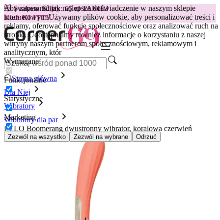
Aby zapewnić jak najlepsze doświadczenie w naszym sklepie
😽
Svakom Klitty: 65 zł TANIEJ
internetowym.
Używamy plików cookie, aby personalizować treści i
Kod: KLITTY →
reklamy, oferować funkcje społecznościowe oraz analizować ruch na
stronie. Udostępniamy również informacje o korzystaniu z naszej
witryny naszym partnerom społecznościowym, reklamowym i
analitycznym, któr
Wymagane
Strona główna
Funkcjonalne
Dla Niej
Statystyczne
Wibratory
Marketing
Wibratory dla par
LELO Boomerang dwustronny wibrator, koralowa czerwień
Zezwól na wszystko
Zezwól na wybrane
Odrzuć