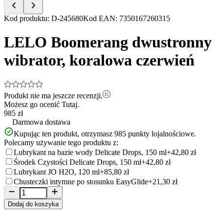
Item
Kod produktu
:
D-245680
Kod EAN
:
7350167260315
1
of
LELO Boomerang dwustronny
5
wibrator, koralowa czerwień
Produkt nie ma jeszcze recenzji.
Możesz go ocenić
Tutaj.
985 zł
Darmowa dostawa
Kupując ten produkt, otrzymasz
985
punkty lojalnościowe.
Polecamy używanie tego produktu z:
Lubrykant na bazie wody Delicate Drops, 150 ml
+42,80 zł
Środek Czystości Delicate Drops, 150 ml
+42,80 zł
Lubrykant JO H2O, 120 ml
+85,80 zł
Chusteczki intymne po stosunku EasyGlide
+21,30 zł
Dodaj do koszyka