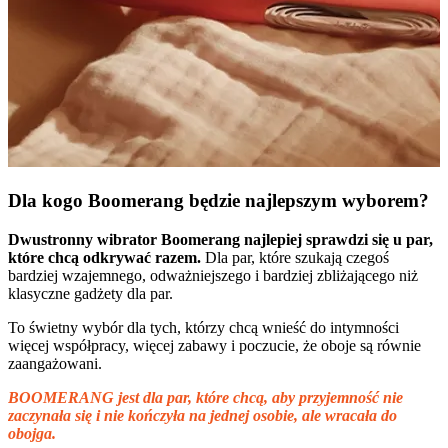
Dla kogo Boomerang będzie najlepszym wyborem?
Dwustronny wibrator Boomerang najlepiej sprawdzi się u par,
które chcą odkrywać razem.
Dla par, które szukają czegoś
bardziej wzajemnego, odważniejszego i bardziej zbliżającego niż
klasyczne gadżety dla par.
To świetny wybór dla tych, którzy chcą wnieść do intymności
więcej współpracy, więcej zabawy i poczucie, że oboje są równie
zaangażowani.
BOOMERANG jest dla par, które chcą, aby przyjemność nie
zaczynała się i nie kończyła na jednej osobie, ale wracała do
obojga.