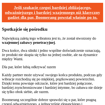
Jeśli szukacie czegoś bardziej zbliżającego,
odważniejszego i bardziej wzajemnego niż klasyczny
gadżet dla par, Boomerang powstał właśnie po to.
Spotkajcie się pośrodku
Największą zaletą tego wibratora jest to, że został stworzony do
wzajemnej zabawy penetracyjnej
.
Dwa końce, dwa silniki i jedno wspólne doświadczenie oznaczają,
że produkt nie skupia się tylko na jednej osobie, ale na dynamice
między Wami.
Dla par, które lubią odkrywać razem
Każdy partner może używać swojego końca produktu, podczas gdy
wibracje rozchodzą się po miękkiej, prążkowanej powierzchni.
Dzięki temu powstaje odczucie, które jest
bardziej połączone,
bardziej zsynchronizowane i bardziej intymne
, bo zabawa nie dzieje
się tylko obok siebie, ale razem.
Boomerang szczególnie dobrze sprawdzi się u par, które pragną
czegoś odważniejszego, a jednocześnie eleganckiego i