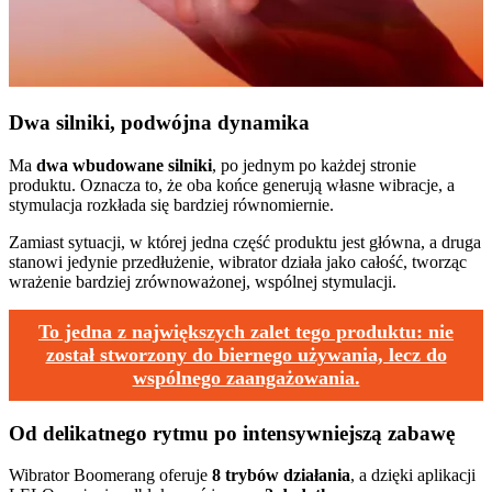
Dwa silniki, podwójna dynamika
Ma
dwa wbudowane silniki
, po jednym po każdej stronie
produktu. Oznacza to, że oba końce generują własne wibracje, a
stymulacja rozkłada się bardziej równomiernie.
Zamiast sytuacji, w której jedna część produktu jest główna, a druga
stanowi jedynie przedłużenie, wibrator działa jako całość, tworząc
wrażenie bardziej zrównoważonej, wspólnej stymulacji.
To jedna z największych zalet tego produktu: nie
został stworzony do biernego używania, lecz do
wspólnego zaangażowania.
Od delikatnego rytmu po intensywniejszą zabawę
Wibrator Boomerang oferuje
8 trybów działania
, a dzięki aplikacji