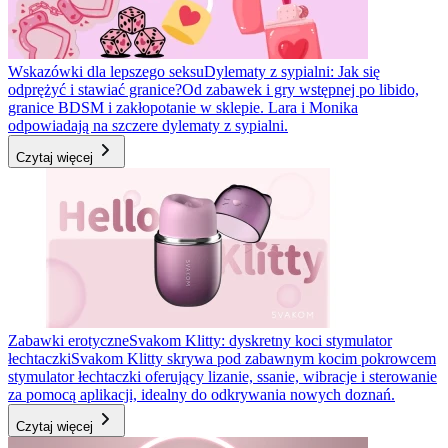
Wskazówki dla lepszego seksu
Dylematy z sypialni: Jak się
odprężyć i stawiać granice?
Od zabawek i gry wstępnej po libido,
granice BDSM i zakłopotanie w sklepie. Lara i Monika
odpowiadają na szczere dylematy z sypialni.
Czytaj więcej
Zabawki erotyczne
Svakom Klitty: dyskretny koci stymulator
łechtaczki
Svakom Klitty skrywa pod zabawnym kocim pokrowcem
stymulator łechtaczki oferujący lizanie, ssanie, wibracje i sterowanie
za pomocą aplikacji, idealny do odkrywania nowych doznań.
Czytaj więcej