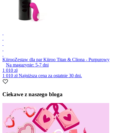
Kiiroo
Zestaw dla par Kiiroo Titan & Cliona - Purpurowy
Na magazynie:
5-7
dni
1 010 zł
1 010 zł
Najniższa cena za ostatnie 30 dni.
Item
1
Ciekawe z naszego bloga
of
1