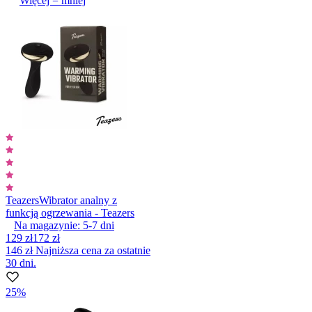
Więcej = mniej
Teazers
Wibrator analny z
funkcją ogrzewania - Teazers
Na magazynie:
5-7
dni
129 zł
172 zł
146 zł
Najniższa cena za ostatnie
30 dni.
25%