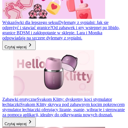
Wskazówki dla lepszego seksu
Dylematy z sypialni: Jak się
odprężyć i stawiać granice?
Od zabawek i gry wstępnej po libido,
granice BDSM i zakłopotanie w sklepie. Lara i Monika
odpowiadają na szczere dylematy z sypialni.
Czytaj więcej
Zabawki erotyczne
Svakom Klitty: dyskretny koci stymulator
łechtaczki
Svakom Klitty skrywa pod zabawnym kocim pokrowcem
stymulator łechtaczki oferujący lizanie, ssanie, wibracje i sterowanie
za pomocą aplikacji, idealny do odkrywania nowych doznań.
Czytaj więcej