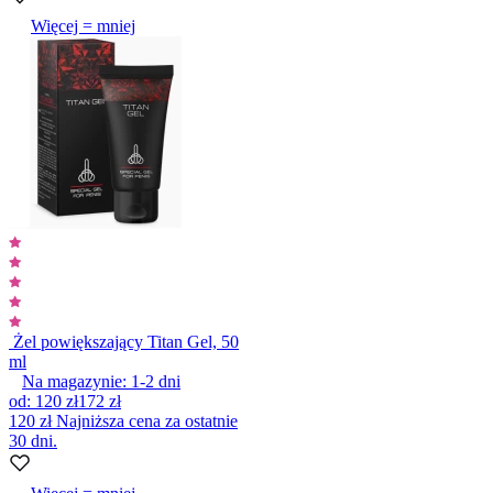
Więcej = mniej
Żel powiększający Titan Gel, 50
ml
Na magazynie:
1-2
dni
od
:
120 zł
172 zł
120 zł
Najniższa cena za ostatnie
30 dni.