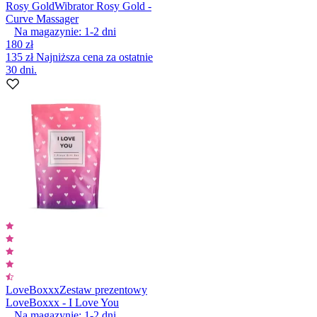
Rosy Gold
Wibrator Rosy Gold -
Curve Massager
Na magazynie:
1-2
dni
180 zł
135 zł
Najniższa cena za ostatnie
30 dni.
LoveBoxxx
Zestaw prezentowy
LoveBoxxx - I Love You
Na magazynie:
1-2
dni