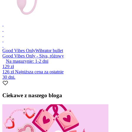
Good Vibes Only
Wibrator bullet
Good Vibes Only - Siva, różowy
Na magazynie:
1-2
dni
129 zł
126 zł
Najniższa cena za ostatnie
30 dni.
Ciekawe z naszego bloga