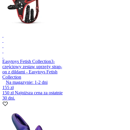
Easytoys Fetish Collection
3-
częściowy zestaw uprzęży strap-
on z dildami - Easytoys Fetish
Collection
Na magazynie:
1-2
dni
155 zł
150 zł
Najniższa cena za ostatnie
30 dni.