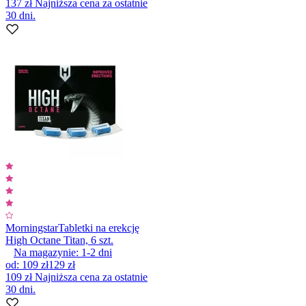
137 zł
Najniższa cena za ostatnie
30 dni.
Morningstar
Tabletki na erekcję
High Octane Titan, 6 szt.
Na magazynie:
1-2
dni
od
:
109 zł
129 zł
109 zł
Najniższa cena za ostatnie
30 dni.