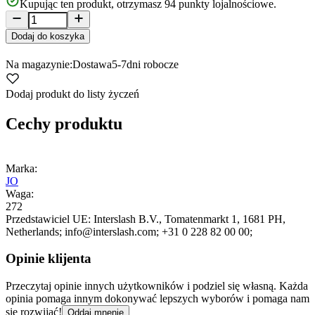
Kupując ten produkt, otrzymasz
94
punkty lojalnościowe.
Dodaj do koszyka
Na magazynie:
Dostawa
5-7
dni robocze
Dodaj produkt do listy życzeń
Cechy produktu
Marka:
JO
Waga:
272
Przedstawiciel UE:
Interslash B.V.
, Tomatenmarkt 1
, 1681 PH
,
Netherlands;
info@interslash.com;
+31 0 228 82 00 00;
Opinie klijenta
Przeczytaj opinie innych użytkowników i podziel się własną. Każda
opinia pomaga innym dokonywać lepszych wyborów i pomaga nam
się rozwijać!
Oddaj mnenje