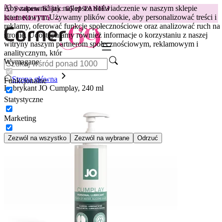
Aby zapewnić jak najlepsze doświadczenie w naszym sklepie
😽
Svakom Klitty: 65 zł TANIEJ
internetowym.
Używamy plików cookie, aby personalizować treści i
Kod: KLITTY →
reklamy, oferować funkcje społecznościowe oraz analizować ruch na
stronie. Udostępniamy również informacje o korzystaniu z naszej
witryny naszym partnerom społecznościowym, reklamowym i
analitycznym, któr
Wymagane
Strona główna
Funkcjonalne
Lubrykant JO Cumplay, 240 ml
Statystyczne
Marketing
Zezwól na wszystko
Zezwól na wybrane
Odrzuć