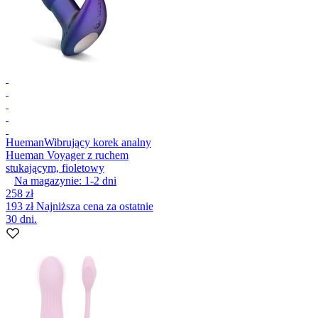
Hueman
Wibrujący korek analny
Hueman Voyager z ruchem
stukającym, fioletowy
Na magazynie:
1-2
dni
258 zł
193 zł
Najniższa cena za ostatnie
30 dni.