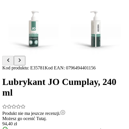
Item
Kod produktu
:
E35781
Kod EAN
:
0796494401156
1
of
Lubrykant JO Cumplay, 240
2
ml
Produkt nie ma jeszcze recenzji.
Możesz go ocenić
Tutaj.
94,40 zł