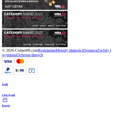
© 2026 Corner69.com
Regulamin
Metody płatności
Dostawa
Zwroty i
wymiana
Ochrona danych
Profil
Lista życzeń
Koszyk