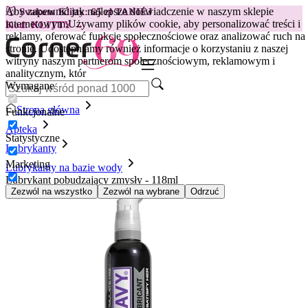
Aby zapewnić jak najlepsze doświadczenie w naszym sklepie
😽
Svakom Klitty: 65 zł TANIEJ
internetowym.
Używamy plików cookie, aby personalizować treści i
Kod: KLITTY →
reklamy, oferować funkcje społecznościowe oraz analizować ruch na
stronie. Udostępniamy również informacje o korzystaniu z naszej
witryny naszym partnerom społecznościowym, reklamowym i
analitycznym, któr
Wymagane
Strona główna
Funkcjonalne
Apteka
Statystyczne
Lubrykanty
Marketing
Lubrykanty na bazie wody
Lubrykant pobudzający zmysły - 118ml
Zezwól na wszystko
Zezwól na wybrane
Odrzuć