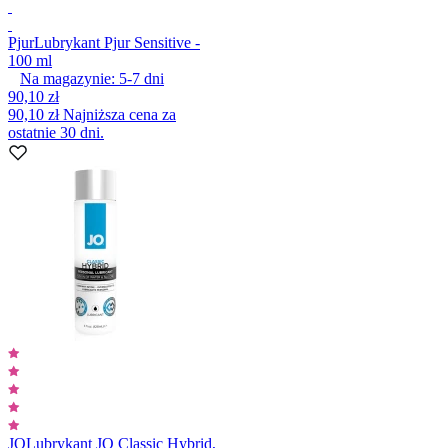
Pjur
Lubrykant Pjur Sensitive -
100 ml
Na magazynie:
5-7
dni
90,10 zł
90,10 zł
Najniższa cena za
ostatnie 30 dni.
JO
Lubrykant JO Classic Hybrid,