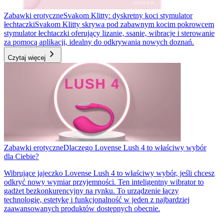
Zabawki erotyczne
Svakom Klitty: dyskretny koci stymulator
łechtaczki
Svakom Klitty skrywa pod zabawnym kocim pokrowcem
stymulator łechtaczki oferujący lizanie, ssanie, wibracje i sterowanie
za pomocą aplikacji, idealny do odkrywania nowych doznań.
Czytaj więcej
Zabawki erotyczne
Dlaczego Lovense Lush 4 to właściwy wybór
dla Ciebie?
Wibrujące jajeczko Lovense Lush 4 to właściwy wybór, jeśli chcesz
odkryć nowy wymiar przyjemności. Ten inteligentny wibrator to
gadżet bezkonkurencyjny na rynku. To urządzenie łączy
technologię, estetykę i funkcjonalność w jeden z najbardziej
zaawansowanych produktów dostępnych obecnie.