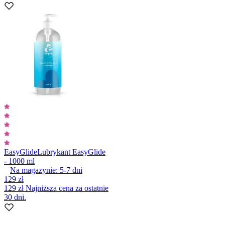
EasyGlide
Lubrykant EasyGlide
- 1000 ml
Na magazynie:
5-7
dni
129 zł
129 zł
Najniższa cena za ostatnie
30 dni.