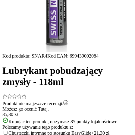
Kod produktu
:
SNAR4
Kod EAN
:
699439002084
Lubrykant pobudzający
zmysły - 118ml
Produkt nie ma jeszcze recenzji.
Możesz go ocenić
Tutaj.
85,80 zł
Kupując ten produkt, otrzymasz
85
punkty lojalnościowe.
Polecamy używanie tego produktu z:
Chusteczki intymne po stosunku EasyGlide
+21,30 zł