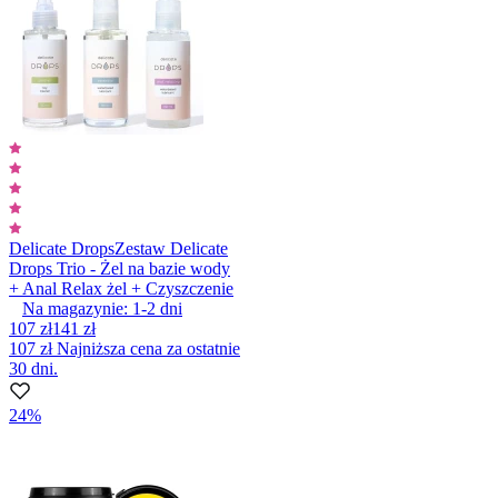
Delicate Drops
Zestaw Delicate
Drops Trio - Żel na bazie wody
+ Anal Relax żel + Czyszczenie
Na magazynie:
1-2
dni
107 zł
141 zł
107 zł
Najniższa cena za ostatnie
30 dni.
24%