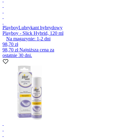
Playboy
Lubrykant hybrydowy
Playboy - Slick Hybrid, 120 ml
Na magazynie:
1-2
dni
98,70 zł
98,70 zł
Najniższa cena za
ostatnie 30 dni.