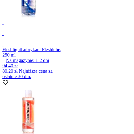
Fleshlight
Lubrykant Fleshlube,
250 ml
Na magazynie:
1-2
dni
94,40 zł
80,20 zł
Najniższa cena za
ostatnie 30 dni.