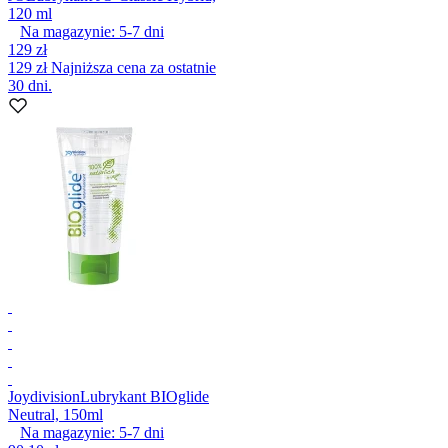
120 ml
Na magazynie:
5-7
dni
129 zł
129 zł
Najniższa cena za ostatnie
30 dni.
Joydivision
Lubrykant BIOglide
Neutral, 150ml
Na magazynie:
5-7
dni