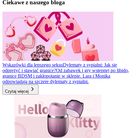
Ciekawe z naszego bloga
Wskazówki dla lepszego seksu
Dylematy z sypialni: Jak się
odprężyć i stawiać granice?
Od zabawek i gry wstępnej po libido,
granice BDSM i zakłopotanie w sklepie. Lara i Monika
odpowiadają na szczere dylematy z sypialni.
Czytaj więcej