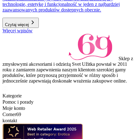
technologię, estetykę i funkcjonalność w jeden z najbardziej
zaawansowanych produktów dostępnych obecnie.
Czytaj więcej
Więcej wpisów
Sklep z
zmysłowymi akcesoriami i odzieżą Svet Užitka powstał w 2011
roku z zamiarem zapewnienia naszym klientom szerokiej gamy
produktów, które przynoszą przyjemność w różny sposób i
jednocześnie zapewniają doskonałe wrażenia zakupowe online.
Kategorie
Pomoc i porady
Moje konto
Corner69
kontakt