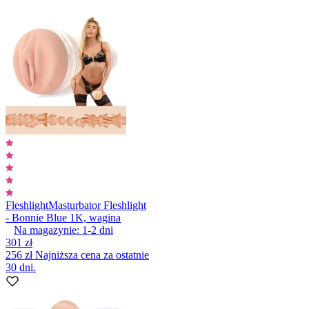
Fleshlight
Masturbator Fleshlight
- Bonnie Blue 1K, wagina
Na magazynie:
1-2
dni
301 zł
256 zł
Najniższa cena za ostatnie
30 dni.