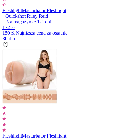
Fleshlight
Masturbator Fleshlight
- Quickshot Riley Reid
Na magazynie:
1-2
dni
172 zł
150 zł
Najniższa cena za ostatnie
30 dni.
Fleshlight
Masturbator Fleshlight