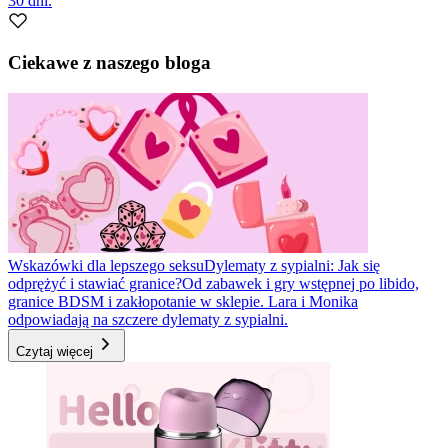
30 dni.
Ciekawe z naszego bloga
Wskazówki dla lepszego seksu
Dylematy z sypialni: Jak się
odprężyć i stawiać granice?
Od zabawek i gry wstępnej po libido,
granice BDSM i zakłopotanie w sklepie. Lara i Monika
odpowiadają na szczere dylematy z sypialni.
Czytaj więcej