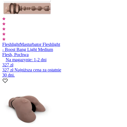
Fleshlight
Masturbator Fleshlight
- Boost Bang Light Medium
Flesh, Pochwa
Na magazynie:
1-2
dni
327 zł
327 zł
Najniższa cena za ostatnie
30 dni.