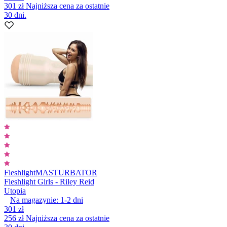
301 zł
Najniższa cena za ostatnie
30 dni.
Fleshlight
MASTURBATOR
Fleshlight Girls - Riley Reid
Utopia
Na magazynie:
1-2
dni
301 zł
256 zł
Najniższa cena za ostatnie