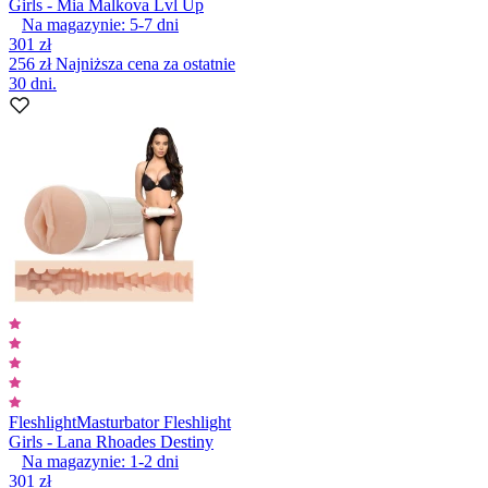
Girls - Mia Malkova Lvl Up
Na magazynie:
5-7
dni
301 zł
256 zł
Najniższa cena za ostatnie
30 dni.
Fleshlight
Masturbator Fleshlight
Girls - Lana Rhoades Destiny
Na magazynie:
1-2
dni
301 zł