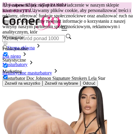
Aby zapewnić jak najlepsze doświadczenie w naszym sklepie
😽
Svakom Klitty: 65 zł TANIEJ
internetowym.
Używamy plików cookie, aby personalizować treści i
Kod: KLITTY →
reklamy, oferować funkcje społecznościowe oraz analizować ruch na
stronie. Udostępniamy również informacje o korzystaniu z naszej
witryny naszym partnerom społecznościowym, reklamowym i
analitycznym, któr
Wymagane
Strona główna
Funkcjonalne
Dla niego
Statystyczne
Masturbatory
Marketing
Realistyczne masturbatory
Masturbator Doc Johnson Signature Strokers Lela Star
Zezwól na wszystko
Zezwól na wybrane
Odrzuć