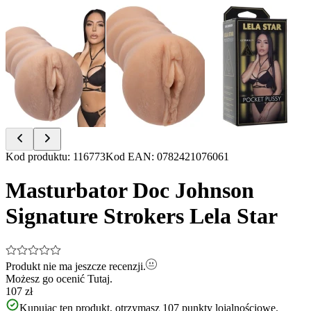
Item
Kod produktu
:
116773
Kod EAN
:
0782421076061
1
of
Masturbator Doc Johnson
3
Signature Strokers Lela Star
Produkt nie ma jeszcze recenzji.
Możesz go ocenić
Tutaj.
107 zł
Kupując ten produkt, otrzymasz
107
punkty lojalnościowe.