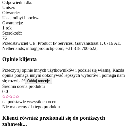
Odpowiedni dla:
Unisex
Otwarcie:
Usta, odbyt i pochwa
Gwarancja:
1 rok
Szerokość:
76
Przedstawiciel UE:
Product IP Services
, Galvanistraat 1
, 6716 AE
,
Netherlands;
info@productip.com;
+31 318 700 622;
Opinie klijenta
Przeczytaj opinie innych użytkowników i podziel się własną. Każda
opinia pomaga innym dokonywać lepszych wyborów i pomaga nam
się rozwijać!
Oddaj mnenje
Średnia ocena produktu
0.0
na podstawie wszystkich ocen
Nie ma oceny dla tego produktu
Klienci również przekonali się do poniższych
zabawek...