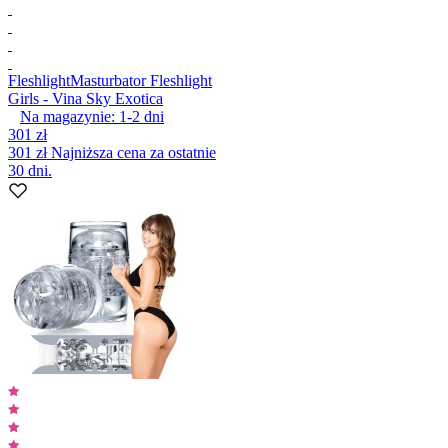
Fleshlight
Masturbator Fleshlight
Girls - Vina Sky Exotica
Na magazynie:
1-2
dni
301 zł
301 zł
Najniższa cena za ostatnie
30 dni.