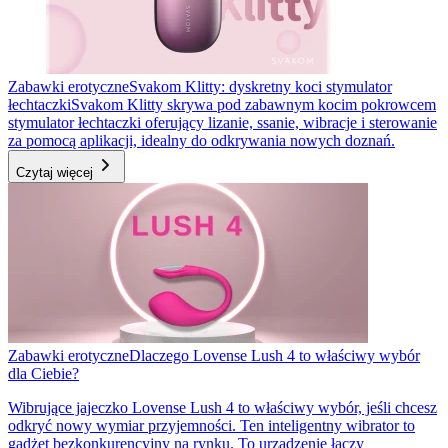
Zabawki erotyczne
Svakom Klitty: dyskretny koci stymulator
łechtaczki
Svakom Klitty skrywa pod zabawnym kocim pokrowcem
stymulator łechtaczki oferujący lizanie, ssanie, wibracje i sterowanie
za pomocą aplikacji, idealny do odkrywania nowych doznań.
Czytaj więcej
Zabawki erotyczne
Dlaczego Lovense Lush 4 to właściwy wybór
dla Ciebie?
Wibrujące jajeczko Lovense Lush 4 to właściwy wybór, jeśli chcesz
odkryć nowy wymiar przyjemności. Ten inteligentny wibrator to
gadżet bezkonkurencyjny na rynku. To urządzenie łączy