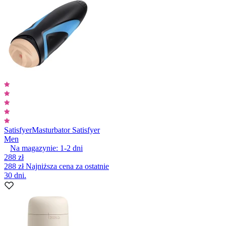
Satisfyer
Masturbator Satisfyer
Men
Na magazynie:
1-2
dni
288 zł
288 zł
Najniższa cena za ostatnie
30 dni.