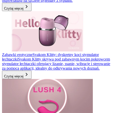
odpowiadają na szczere dylematy z sypialni.
Czytaj więcej
Zabawki erotyczne
Svakom Klitty: dyskretny koci stymulator
łechtaczki
Svakom Klitty skrywa pod zabawnym kocim pokrowcem
stymulator łechtaczki oferujący lizanie, ssanie, wibracje i sterowanie
za pomocą aplikacji, idealny do odkrywania nowych doznań.
Czytaj więcej