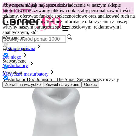
Aby zapewnić jak najlepsze doświadczenie w naszym sklepie
😽
Svakom Klitty: 65 zł TANIEJ
internetowym.
Używamy plików cookie, aby personalizować treści i
Kod: KLITTY →
reklamy, oferować funkcje społecznościowe oraz analizować ruch na
stronie. Udostępniamy również informacje o korzystaniu z naszej
witryny naszym partnerom społecznościowym, reklamowym i
analitycznym, któr
Wymagane
Strona główna
Funkcjonalne
Dla niego
Statystyczne
Masturbatory
Marketing
Klasyczne masturbatory
Masturbator Doc Johnson - The Super Sucker, przezroczysty
Zezwól na wszystko
Zezwól na wybrane
Odrzuć