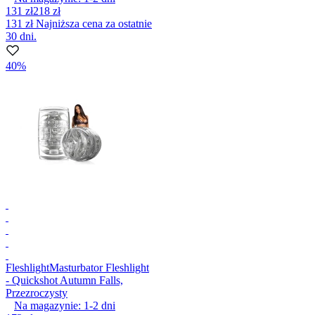
131 zł
218 zł
131 zł
Najniższa cena za ostatnie
30 dni.
40%
Fleshlight
Masturbator Fleshlight
- Quickshot Autumn Falls,
Przezroczysty
Na magazynie:
1-2
dni