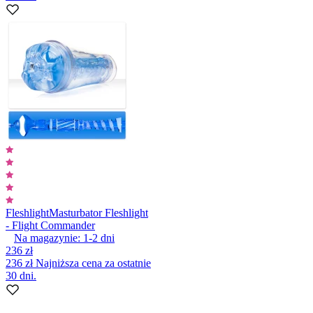
Fleshlight
Masturbator Fleshlight
- Flight Commander
Na magazynie:
1-2
dni
236 zł
236 zł
Najniższa cena za ostatnie
30 dni.