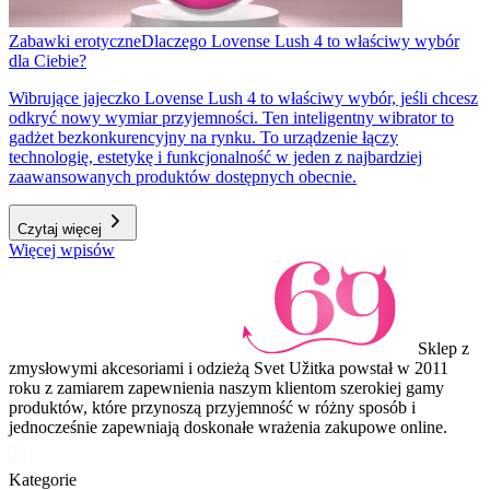
Zabawki erotyczne
Dlaczego Lovense Lush 4 to właściwy wybór
dla Ciebie?
Wibrujące jajeczko Lovense Lush 4 to właściwy wybór, jeśli chcesz
odkryć nowy wymiar przyjemności. Ten inteligentny wibrator to
gadżet bezkonkurencyjny na rynku. To urządzenie łączy
technologię, estetykę i funkcjonalność w jeden z najbardziej
zaawansowanych produktów dostępnych obecnie.
Czytaj więcej
Więcej wpisów
Sklep z
zmysłowymi akcesoriami i odzieżą Svet Užitka powstał w 2011
roku z zamiarem zapewnienia naszym klientom szerokiej gamy
produktów, które przynoszą przyjemność w różny sposób i
jednocześnie zapewniają doskonałe wrażenia zakupowe online.
Kategorie