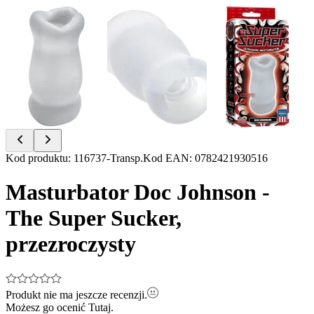
Item
Kod produktu
:
116737-Transp.
Kod EAN
:
0782421930516
1
of
Masturbator Doc Johnson -
3
The Super Sucker,
przezroczysty
Produkt nie ma jeszcze recenzji.
Możesz go ocenić
Tutaj.