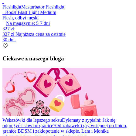
Fleshlight
Masturbator Fleshlight
- Boost Blast Light Medium
Flesh, odbyt męski
Na magazynie:
5-7
dni
327 zł
327 zł
Najniższa cena za ostatnie
30 dni.
Ciekawe z naszego bloga
Wskazówki dla lepszego seksu
Dylematy z sypialni: Jak się
odprężyć i stawiać granice?
Od zabawek i gry wstępnej po libido,
granice BDSM i zakłopotanie w sklepie. Lara i Monika