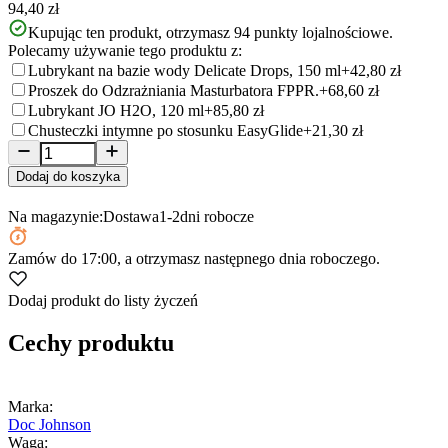
94,40 zł
Kupując ten produkt, otrzymasz
94
punkty lojalnościowe.
Polecamy używanie tego produktu z:
Lubrykant na bazie wody Delicate Drops, 150 ml
+42,80 zł
Proszek do Odzrażniania Masturbatora FPPR.
+68,60 zł
Lubrykant JO H2O, 120 ml
+85,80 zł
Chusteczki intymne po stosunku EasyGlide
+21,30 zł
Dodaj do koszyka
Na magazynie:
Dostawa
1-2
dni robocze
Zamów
do 17:00
, a otrzymasz następnego dnia roboczego.
Dodaj produkt do listy życzeń
Cechy produktu
Marka:
Doc Johnson
Waga: