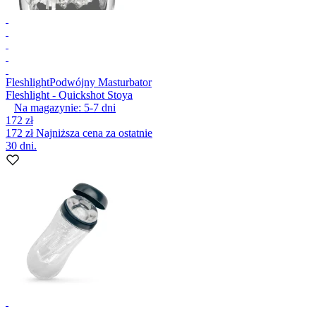
Fleshlight
Podwójny Masturbator
Fleshlight - Quickshot Stoya
Na magazynie:
5-7
dni
172 zł
172 zł
Najniższa cena za ostatnie
30 dni.