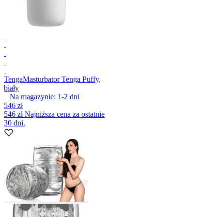
Tenga
Masturbator Tenga Puffy,
biały
Na magazynie:
1-2
dni
546 zł
546 zł
Najniższa cena za ostatnie
30 dni.