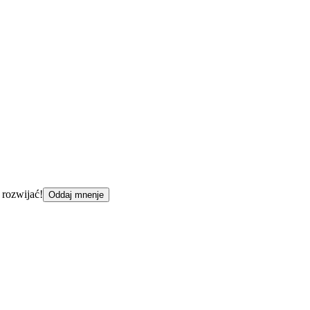
 rozwijać!
Oddaj mnenje