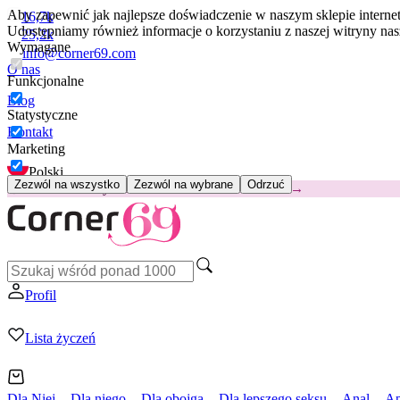
Aby zapewnić jak najlepsze doświadczenie w naszym sklepie intern
16,7k
Udostępniamy również informacje o korzystaniu z naszej witryny n
25,2k
Wymagane
info@corner69.com
O nas
Funkcjonalne
Blog
Statystyczne
Kontakt
Marketing
Polski
Zezwól na wszystko
Zezwól na wybrane
Odrzuć
😽
Svakom Klitty: 65 zł TANIEJ
Kod: KLITTY →
Profil
Lista życzeń
Dla Niej
Dla niego
Dla obojga
Dla lepszego seksu
Anal
Ap