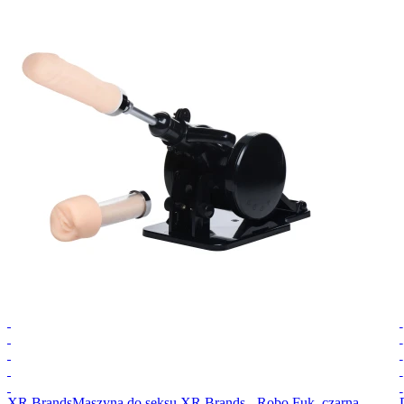
XR Brands
Maszyna do seksu XR Brands - Robo Fuk, czarna