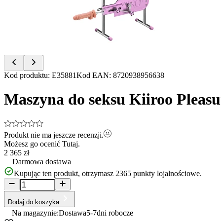
Item
Kod produktu
:
E35881
Kod EAN
:
8720938956638
1
of
Maszyna do seksu Kiiroo Pleasu
12
Produkt nie ma jeszcze recenzji.
Możesz go ocenić
Tutaj.
2 365 zł
Darmowa dostawa
Kupując ten produkt, otrzymasz
2365
punkty lojalnościowe.
Dodaj do koszyka
Na magazynie:
Dostawa
5-7
dni robocze