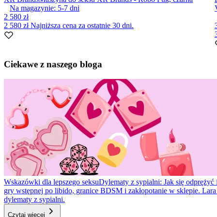
Na magazynie:
5-7
dni
2 580 zł
2 580 zł
Najniższa cena za ostatnie 30 dni.
Item
1
Ciekawe z naszego bloga
of
8
Wskazówki dla lepszego seksu
Dylematy z sypialni: Jak się odprężyć 
gry wstępnej po libido, granice BDSM i zakłopotanie w sklepie. Lar
dylematy z sypialni.
Czytaj więcej