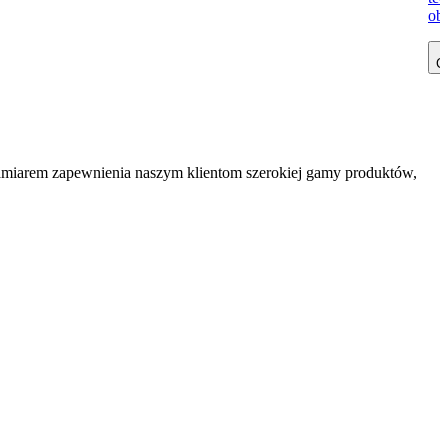
obe
Cz
zamiarem zapewnienia naszym klientom szerokiej gamy produktów,