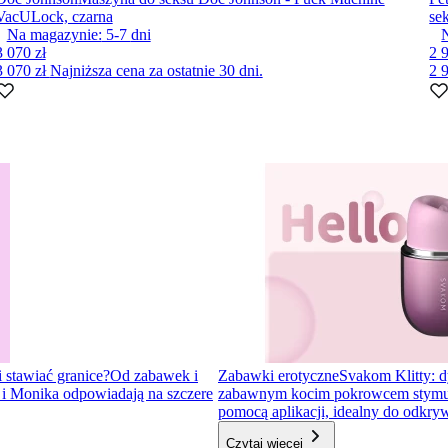
VacULock, czarna
sek
Na magazynie:
5-7
dni
3 070 zł
2 
3 070 zł
Najniższa cena za ostatnie 30 dni.
2 
i stawiać granice?
Od zabawek i
Zabawki erotyczne
Svakom Klitty: d
a i Monika odpowiadają na szczere
zabawnym kocim pokrowcem stymulator
pomocą aplikacji, idealny do odkr
Czytaj więcej