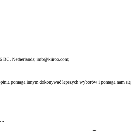
96 BC
, Netherlands;
info@kiiroo.com;
a opinia pomaga innym dokonywać lepszych wyborów i pomaga nam się
..