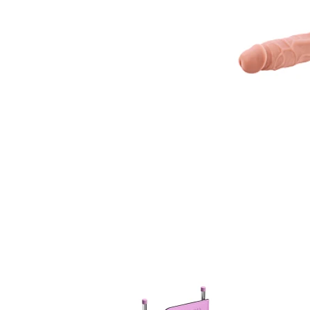
Item
1
of
12