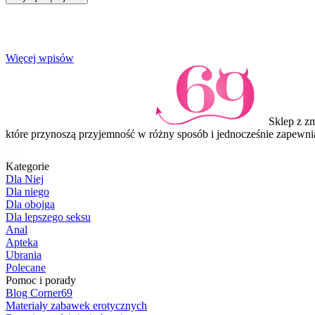
Item
Więcej wpisów
1
of
3
Sklep z z
które przynoszą przyjemność w różny sposób i jednocześnie zapewni
Kategorie
Dla Niej
Dla niego
Dla obojga
Dla lepszego seksu
Anal
Apteka
Ubrania
Polecane
Pomoc i porady
Blog Corner69
Materiały zabawek erotycznych