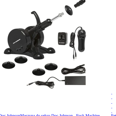
Doc Johnson
Maszyna do seksu Doc Johnson - Fuck Machine
Fe