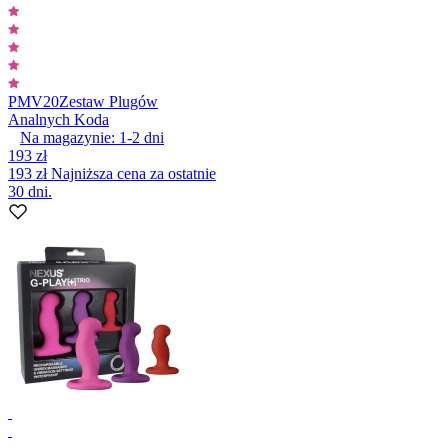
PMV20
Zestaw Plugów
Analnych Koda
Na magazynie:
1-2
dni
193 zł
193 zł
Najniższa cena za ostatnie
30 dni.