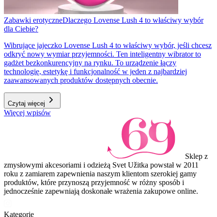
Zabawki erotyczne
Dlaczego Lovense Lush 4 to właściwy wybór
dla Ciebie?
Wibrujące jajeczko Lovense Lush 4 to właściwy wybór, jeśli chcesz
odkryć nowy wymiar przyjemności. Ten inteligentny wibrator to
gadżet bezkonkurencyjny na rynku. To urządzenie łączy
technologię, estetykę i funkcjonalność w jeden z najbardziej
zaawansowanych produktów dostępnych obecnie.
Czytaj więcej
Więcej wpisów
Sklep z
zmysłowymi akcesoriami i odzieżą Svet Užitka powstał w 2011
roku z zamiarem zapewnienia naszym klientom szerokiej gamy
produktów, które przynoszą przyjemność w różny sposób i
jednocześnie zapewniają doskonałe wrażenia zakupowe online.
Kategorie