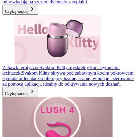
odpowiadają na szczere dylematy z sypialni.
Czytaj więcej
Zabawki erotyczne
Svakom Klitty: dyskretny koci stymulator
łechtaczki
Svakom Klitty skrywa pod zabawnym kocim pokrowcem
stymulator łechtaczki oferujący lizanie, ssanie, wibracje i sterowanie
za pomocą aplikacji, idealny do odkrywania nowych doznań.
Czytaj więcej