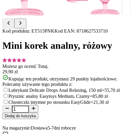
Item
Kod produktu
:
ET515PNK
Kod EAN
:
8718627533710
1
of
Mini korek analny, różowy
4
Możesz go ocenić
Tutaj.
29,90 zł
Kupując ten produkt, otrzymasz
29
punkty lojalnościowe.
Polecamy używanie tego produktu z:
Lubrykant Delicate Drops Anal Relaxing, 150 ml
+55,70 zł
Prysznic analny Easytoys Medium, Czarny
+85,80 zł
Chusteczki intymne po stosunku EasyGlide
+21,30 zł
Dodaj do koszyka
Na magazynie:
Dostawa
5-7
dni robocze