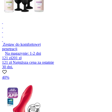
Zestaw do komfortowej
penetracji
Na magazynie:
1-2
dni
121 zł
201 zł
121 zł
Najniższa cena za ostatnie
30 dni.
40%