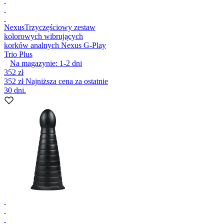
Nexus
Trzyczęściowy zestaw
kolorowych wibrujących
korków analnych Nexus G-Play
Trio Plus
Na magazynie:
1-2
dni
352 zł
352 zł
Najniższa cena za ostatnie
30 dni.