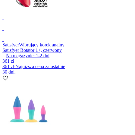
Satisfyer
Wibrujący korek analny
Satisfyer Rotator 1+, czerwony
Na magazynie:
1-2
dni
361 zł
361 zł
Najniższa cena za ostatnie
30 dni.