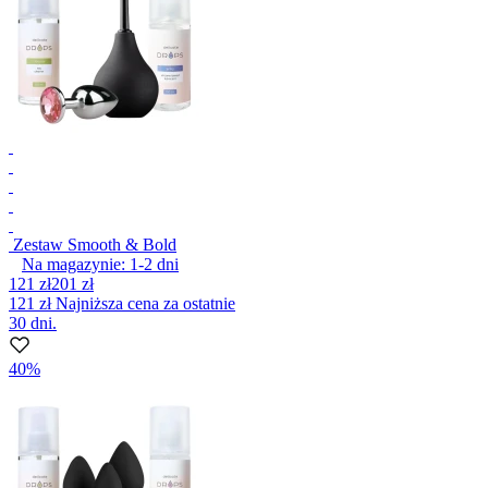
Zestaw Smooth & Bold
Na magazynie:
1-2
dni
121 zł
201 zł
121 zł
Najniższa cena za ostatnie
30 dni.
40%