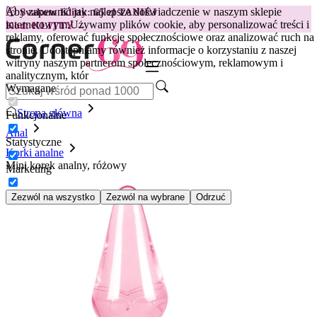
Aby zapewnić jak najlepsze doświadczenie w naszym sklepie
😽
Svakom Klitty: 65 zł TANIEJ
internetowym.
Używamy plików cookie, aby personalizować treści i
Kod: KLITTY →
reklamy, oferować funkcje społecznościowe oraz analizować ruch na
stronie. Udostępniamy również informacje o korzystaniu z naszej
witryny naszym partnerom społecznościowym, reklamowym i
analitycznym, któr
Wymagane
Strona główna
Funkcjonalne
Anal
Statystyczne
Korki analne
Mini korek analny, różowy
Marketing
Zezwól na wszystko
Zezwól na wybrane
Odrzuć