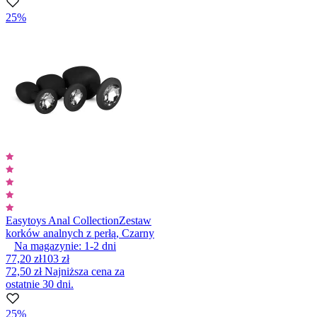
25%
Easytoys Anal Collection
Zestaw
korków analnych z perłą, Czarny
Na magazynie:
1-2
dni
77,20 zł
103 zł
72,50 zł
Najniższa cena za
ostatnie 30 dni.
25%