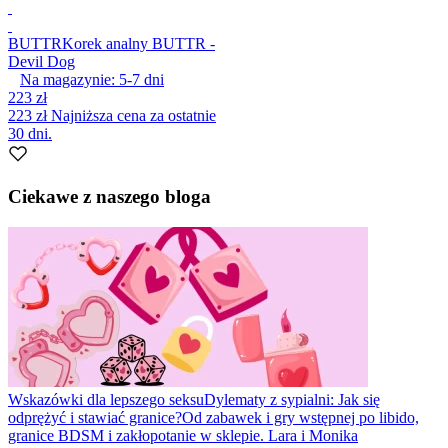
BUTTR
Korek analny BUTTR -
Devil Dog
Na magazynie:
5-7
dni
223 zł
223 zł
Najniższa cena za ostatnie
30 dni.
Ciekawe z naszego bloga
Wskazówki dla lepszego seksu
Dylematy z sypialni: Jak się
odprężyć i stawiać granice?
Od zabawek i gry wstępnej po libido,
granice BDSM i zakłopotanie w sklepie. Lara i Monika