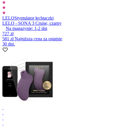
LELO
Stymulator łechtaczki
LELO - SONA 3 Cruise, czarny
Na magazynie:
1-2
dni
727 zł
581 zł
Najniższa cena za ostatnie
30 dni.