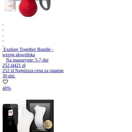
Explore Together Bundle -
wersja słoweńska
Na magazynie:
5-7
dni
252 zł
421 zł
252 zł
Najniższa cena za ostatnie
30 dni.
40%