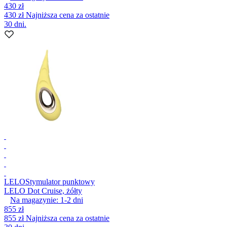
430 zł
430 zł
Najniższa cena za ostatnie
30 dni.
LELO
Stymulator punktowy
LELO Dot Cruise, żółty
Na magazynie:
1-2
dni
855 zł
855 zł
Najniższa cena za ostatnie