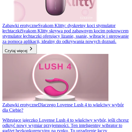
Zabawki erotyczne
Svakom Klitty: dyskretny koci stymulator
łechtaczki
Svakom Klitty skrywa pod zabawnym kocim pokrowcem
stymulator łechtaczki oferujący lizanie, ssanie, wibracje i sterowanie
za pomocą aplikacji, idealny do odkrywania nowych doznań.
Czytaj więcej
Zabawki erotyczne
Dlaczego Lovense Lush 4 to właściwy wybór
dla Ciebie?
Wibrujące jajeczko Lovense Lush 4 to właściwy wybór, jeśli chcesz
odkryć nowy wymiar przyjemności. Ten inteligentny wibrator to
gadżet bezkonkurencyjny na rynku. To urządzenie łączy