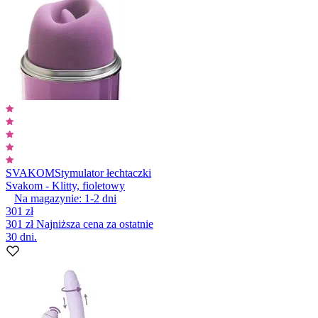
SVAKOM
Stymulator łechtaczki
Svakom - Klitty, fioletowy
Na magazynie:
1-2
dni
301 zł
301 zł
Najniższa cena za ostatnie
30 dni.