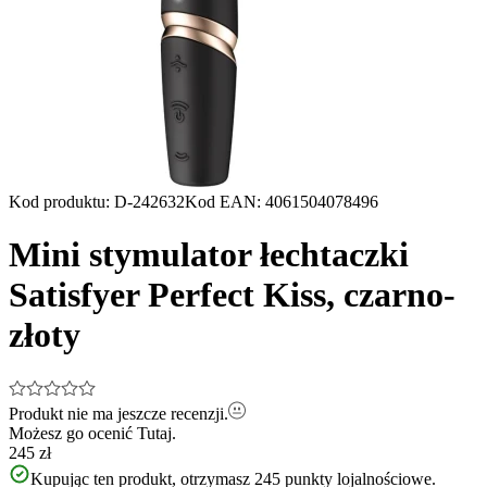
Kod produktu
:
D-242632
Kod EAN
:
4061504078496
Mini stymulator łechtaczki
Satisfyer Perfect Kiss, czarno-
złoty
Produkt nie ma jeszcze recenzji.
Możesz go ocenić
Tutaj.
245 zł
Kupując ten produkt, otrzymasz
245
punkty lojalnościowe.