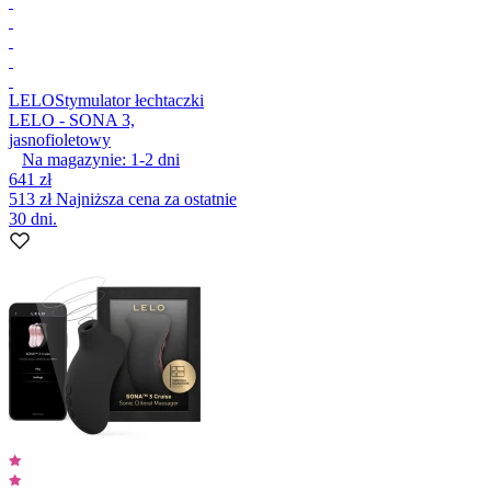
LELO
Stymulator łechtaczki
LELO - SONA 3,
jasnofioletowy
Na magazynie:
1-2
dni
641 zł
513 zł
Najniższa cena za ostatnie
30 dni.