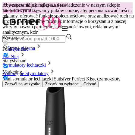
Aby zapewnić jak najlepsze doświadczenie w naszym sklepie
😽
Svakom Klitty: 65 zł TANIEJ
internetowym.
Używamy plików cookie, aby personalizować treści i
Kod: KLITTY →
reklamy, oferować funkcje społecznościowe oraz analizować ruch na
stronie. Udostępniamy również informacje o korzystaniu z naszej
witryny naszym partnerom społecznościowym, reklamowym i
analitycznym, któr
Wymagane
Strona główna
Funkcjonalne
Dla Niej
Statystyczne
Stymulatory łechtaczki
Marketing
Wibracyjne Stymulatory
Mini stymulator łechtaczki Satisfyer Perfect Kiss, czarno-złoty
Zezwól na wszystko
Zezwól na wybrane
Odrzuć