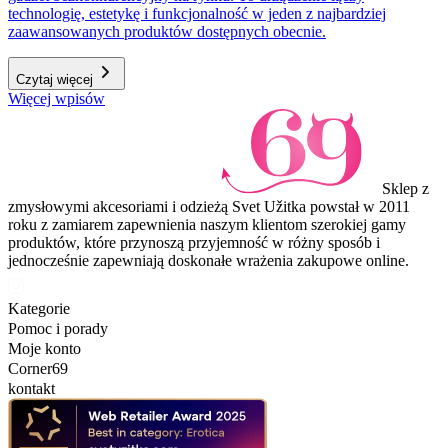
technologię, estetykę i funkcjonalność w jeden z najbardziej
zaawansowanych produktów dostępnych obecnie.
Czytaj więcej
Więcej wpisów
Sklep z
zmysłowymi akcesoriami i odzieżą Svet Užitka powstał w 2011
roku z zamiarem zapewnienia naszym klientom szerokiej gamy
produktów, które przynoszą przyjemność w różny sposób i
jednocześnie zapewniają doskonałe wrażenia zakupowe online.
Kategorie
Pomoc i porady
Moje konto
Corner69
kontakt