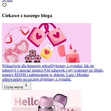
30 dni.
Ciekawe z naszego bloga
Wskazówki dla lepszego seksu
Dylematy z sypialni: Jak się
odprężyć i stawiać granice?
Od zabawek i gry wstępnej po libido,
granice BDSM i zakłopotanie w sklepie. Lara i Monika
odpowiadają na szczere dylematy z sypialni.
Czytaj więcej