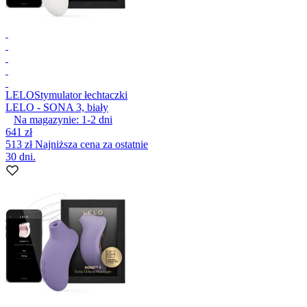
LELO
Stymulator łechtaczki
LELO - SONA 3, biały
Na magazynie:
1-2
dni
641 zł
513 zł
Najniższa cena za ostatnie
30 dni.