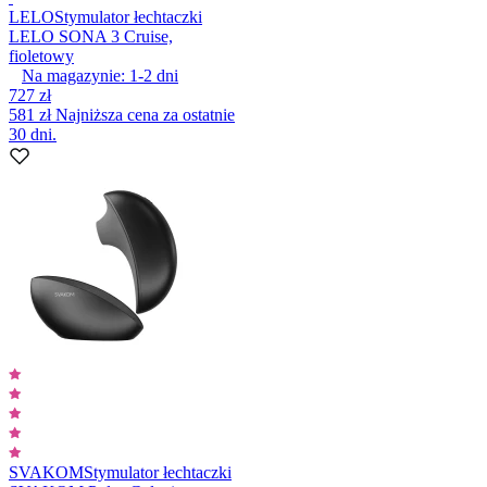
LELO
Stymulator łechtaczki
LELO SONA 3 Cruise,
fioletowy
Na magazynie:
1-2
dni
727 zł
581 zł
Najniższa cena za ostatnie
30 dni.
SVAKOM
Stymulator łechtaczki