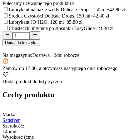
Polecamy używanie tego produktu z:
Lubrykant na bazie wody Delicate Drops, 150 ml
+42,80 zł
Środek Czystości Delicate Drops, 150 ml
+42,80 zł
Lubrykant JO H2O, 120 ml
+85,80 zł
Chusteczki intymne po stosunku EasyGlide
+21,30 zł
Dodaj do koszyka
Na magazynie:
Dostawa
1-2
dni robocze
Zamów
do 17:00
, a otrzymasz następnego dnia roboczego.
Dodaj produkt do listy życzeń
Cechy produktu
Marka:
Satisfyer
Szerokość:
145mm
Wysokość (cm):