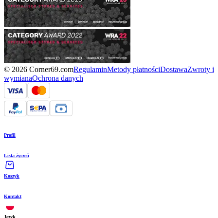
© 2026 Corner69.com
Regulamin
Metody płatności
Dostawa
Zwroty i
wymiana
Ochrona danych
Profil
Lista życzeń
Koszyk
Kontakt
Język