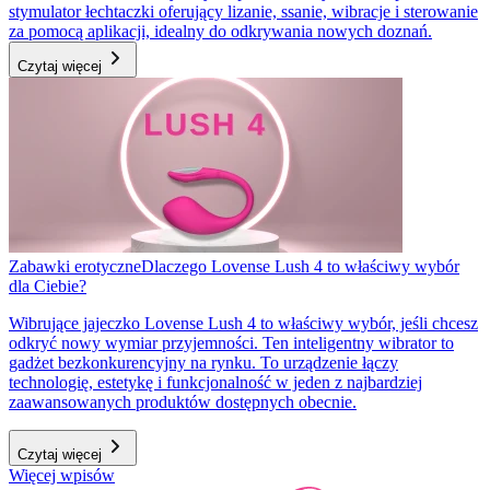
stymulator łechtaczki oferujący lizanie, ssanie, wibracje i sterowanie
za pomocą aplikacji, idealny do odkrywania nowych doznań.
Czytaj więcej
Zabawki erotyczne
Dlaczego Lovense Lush 4 to właściwy wybór
dla Ciebie?
Wibrujące jajeczko Lovense Lush 4 to właściwy wybór, jeśli chcesz
odkryć nowy wymiar przyjemności. Ten inteligentny wibrator to
gadżet bezkonkurencyjny na rynku. To urządzenie łączy
technologię, estetykę i funkcjonalność w jeden z najbardziej
zaawansowanych produktów dostępnych obecnie.
Czytaj więcej
Więcej wpisów