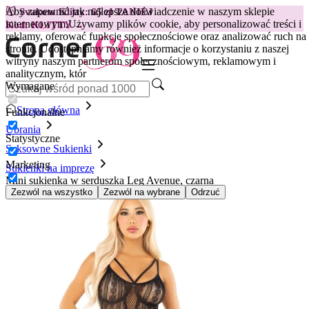
Aby zapewnić jak najlepsze doświadczenie w naszym sklepie
😽
Svakom Klitty: 65 zł TANIEJ
internetowym.
Używamy plików cookie, aby personalizować treści i
Kod: KLITTY →
reklamy, oferować funkcje społecznościowe oraz analizować ruch na
stronie. Udostępniamy również informacje o korzystaniu z naszej
witryny naszym partnerom społecznościowym, reklamowym i
analitycznym, któr
Wymagane
Strona główna
Funkcjonalne
Ubrania
Statystyczne
Seksowne Sukienki
Marketing
Sukienki na imprezę
Mini sukienka w serduszka Leg Avenue, czarna
Zezwól na wszystko
Zezwól na wybrane
Odrzuć