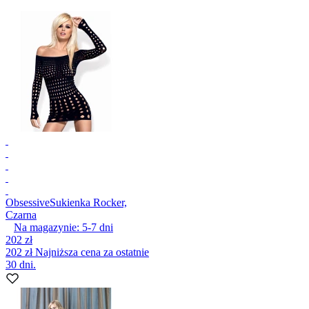
Obsessive
Sukienka Rocker,
Czarna
Na magazynie:
5-7
dni
202 zł
202 zł
Najniższa cena za ostatnie
30 dni.