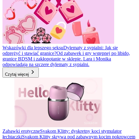
Wskazówki dla lepszego seksu
Dylematy z sypialni: Jak się
odprężyć i stawiać granice?
Od zabawek i gry wstępnej po libido,
granice BDSM i zakłopotanie w sklepie. Lara i Monika
odpowiadają na szczere dylematy z sypialni.
Czytaj więcej
Zabawki erotyczne
Svakom Klitty: dyskretny koci stymulator
łechtaczki
Svakom Klitty skrywa pod zabawnym kocim pokrowcem