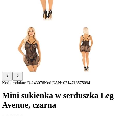
Item
Kod produktu
:
D-243076
Kod EAN
:
0714718575094
1
of
Mini sukienka w serduszka Leg
2
Avenue, czarna