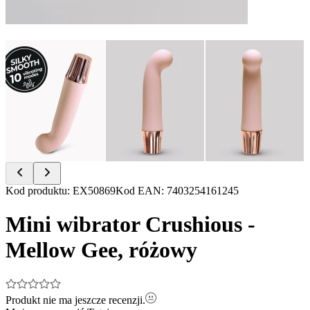
Item
Kod produktu
:
EX50869
Kod EAN
:
7403254161245
1
of
Mini wibrator Crushious -
12
Mellow Gee, różowy
Produkt nie ma jeszcze recenzji.