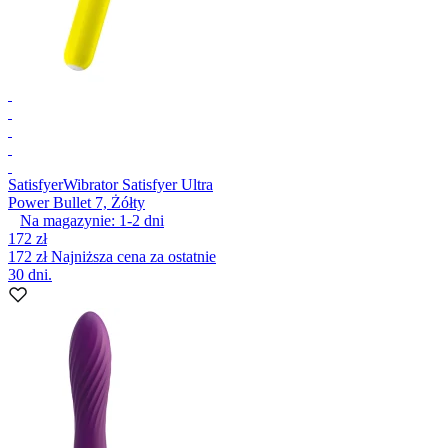
Satisfyer
Wibrator Satisfyer Ultra
Power Bullet 7, Żółty
Na magazynie:
1-2
dni
172 zł
172 zł
Najniższa cena za ostatnie
30 dni.