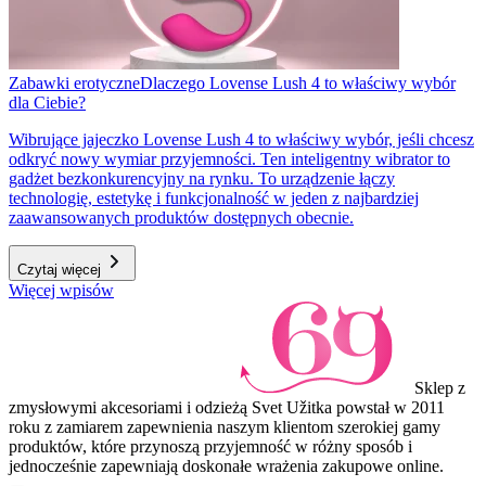
Zabawki erotyczne
Dlaczego Lovense Lush 4 to właściwy wybór
dla Ciebie?
Wibrujące jajeczko Lovense Lush 4 to właściwy wybór, jeśli chcesz
odkryć nowy wymiar przyjemności. Ten inteligentny wibrator to
gadżet bezkonkurencyjny na rynku. To urządzenie łączy
technologię, estetykę i funkcjonalność w jeden z najbardziej
zaawansowanych produktów dostępnych obecnie.
Czytaj więcej
Więcej wpisów
Sklep z
zmysłowymi akcesoriami i odzieżą Svet Užitka powstał w 2011
roku z zamiarem zapewnienia naszym klientom szerokiej gamy
produktów, które przynoszą przyjemność w różny sposób i
jednocześnie zapewniają doskonałe wrażenia zakupowe online.