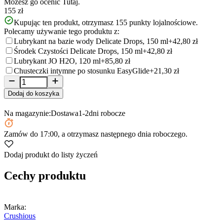
Możesz go ocenić
Tutaj.
155 zł
Kupując ten produkt, otrzymasz
155
punkty lojalnościowe.
Polecamy używanie tego produktu z:
Lubrykant na bazie wody Delicate Drops, 150 ml
+42,80 zł
Środek Czystości Delicate Drops, 150 ml
+42,80 zł
Lubrykant JO H2O, 120 ml
+85,80 zł
Chusteczki intymne po stosunku EasyGlide
+21,30 zł
Dodaj do koszyka
Na magazynie:
Dostawa
1-2
dni robocze
Zamów
do 17:00
, a otrzymasz następnego dnia roboczego.
Dodaj produkt do listy życzeń
Cechy produktu
Marka:
Crushious