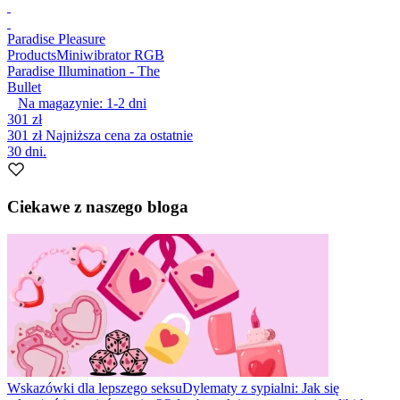
Paradise Pleasure
Products
Miniwibrator RGB
Paradise Illumination - The
Bullet
Na magazynie:
1-2
dni
301 zł
301 zł
Najniższa cena za ostatnie
30 dni.
Ciekawe z naszego bloga
Wskazówki dla lepszego seksu
Dylematy z sypialni: Jak się