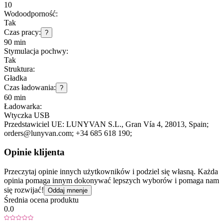
10
Wodoodporność:
Tak
Czas pracy:
?
90 min
Stymulacja pochwy:
Tak
Struktura:
Gładka
Czas ładowania:
?
60 min
Ładowarka:
Wtyczka USB
Przedstawiciel UE:
LUNYVAN S.L.
, Gran Vía 4
, 28013
, Spain;
orders@lunyvan.com;
+34 685 618 190;
Opinie klijenta
Przeczytaj opinie innych użytkowników i podziel się własną. Każda
opinia pomaga innym dokonywać lepszych wyborów i pomaga nam
się rozwijać!
Oddaj mnenje
Średnia ocena produktu
0.0