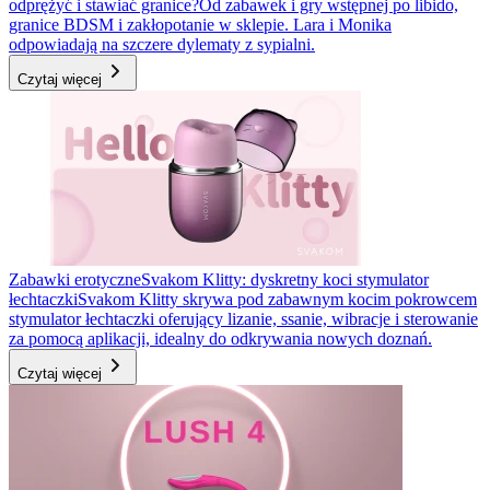
odprężyć i stawiać granice?
Od zabawek i gry wstępnej po libido,
granice BDSM i zakłopotanie w sklepie. Lara i Monika
odpowiadają na szczere dylematy z sypialni.
Czytaj więcej
Zabawki erotyczne
Svakom Klitty: dyskretny koci stymulator
łechtaczki
Svakom Klitty skrywa pod zabawnym kocim pokrowcem
stymulator łechtaczki oferujący lizanie, ssanie, wibracje i sterowanie
za pomocą aplikacji, idealny do odkrywania nowych doznań.
Czytaj więcej