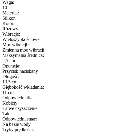
Waga:
10
Materiał:
Silikon
Kolor:
Różowy
Wibracje:
Wieloszybkościowe
Moc wibracji:
Zmienna moc wibracji
Maksymalna średnica:
2,5 cm
Operacja:
Przycisk naciskany
Długość:
13,5 cm
Głębokość wkładania:
11 cm
Odpowiedni dla:
Kobiety
Łatwe czyszczenie:
Tak
Odpowiedni smar:
Na bazie wody
Tryby prędkości: