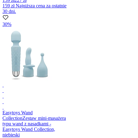
159 zł
227 zł
159 zł
Najniższa cena za ostatnie
30 dni.
30%
Easytoys Wand
Collection
Zestaw mini-masażera
typu wand z nasadkami -
Easytoys Wand Collection,
niebieski