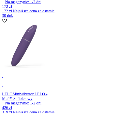
Na magazynie:
1-2
dni
172 zł
172 zł
Najniższa cena za ostatnie
30 dni.
LELO
Miniwibrator LELO -
Mia™ 3, fioletowy
Na magazynie:
1-2
dni
426 zł
319 zł
Najniższa cena za ostatnie