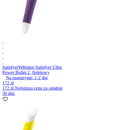
Satisfyer
Wibrator Satisfyer Ultra
Power Bullet 2, fioletowy
Na magazynie:
1-2
dni
172 zł
172 zł
Najniższa cena za ostatnie
30 dni.