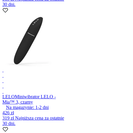
30 dni.
LELO
Miniwibrator LELO -
Mia™ 3, czarny
Na magazynie:
1-2
dni
426 zł
319 zł
Najniższa cena za ostatnie
30 dni.