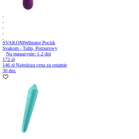
SVAKOM
Wibrator Pocisk
Svakom - Tulip, Purpurowy
Na magazynie:
1-2
dni
172 zł
146 zł
Najniższa cena za ostatnie
30 dni.