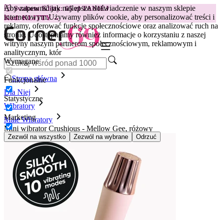
Aby zapewnić jak najlepsze doświadczenie w naszym sklepie
😽
Svakom Klitty: 65 zł TANIEJ
internetowym.
Używamy plików cookie, aby personalizować treści i
Kod: KLITTY →
reklamy, oferować funkcje społecznościowe oraz analizować ruch na
stronie. Udostępniamy również informacje o korzystaniu z naszej
witryny naszym partnerom społecznościowym, reklamowym i
analitycznym, któr
Wymagane
Strona główna
Funkcjonalne
Dla Niej
Statystyczne
Wibratory
Marketing
Małe Wibratory
Mini wibrator Crushious - Mellow Gee, różowy
Zezwól na wszystko
Zezwól na wybrane
Odrzuć