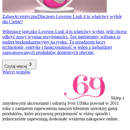
Zabawki erotyczne
Dlaczego Lovense Lush 4 to właściwy wybór
dla Ciebie?
Wibrujące jajeczko Lovense Lush 4 to właściwy wybór, jeśli chcesz
odkryć nowy wymiar przyjemności. Ten inteligentny wibrator to
gadżet bezkonkurencyjny na rynku. To urządzenie łączy
technologię, estetykę i funkcjonalność w jeden z najbardziej
zaawansowanych produktów dostępnych obecnie.
Czytaj więcej
Więcej wpisów
Sklep z
zmysłowymi akcesoriami i odzieżą Svet Užitka powstał w 2011
roku z zamiarem zapewnienia naszym klientom szerokiej gamy
produktów, które przynoszą przyjemność w różny sposób i
jednocześnie zapewniają doskonałe wrażenia zakupowe online.