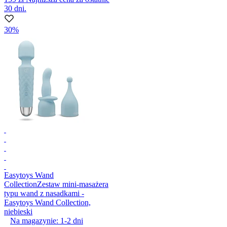
30 dni.
30%
Easytoys Wand
Collection
Zestaw mini-masażera
typu wand z nasadkami -
Easytoys Wand Collection,
niebieski
Na magazynie:
1-2
dni