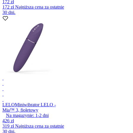
172 zł
172 zł
Najniższa cena za ostatnie
30 dni.
LELO
Miniwibrator LELO -
Mia™ 3, fioletowy
Na magazynie:
1-2
dni
426 zł
319 zł
Najniższa cena za ostatnie
30 dni.