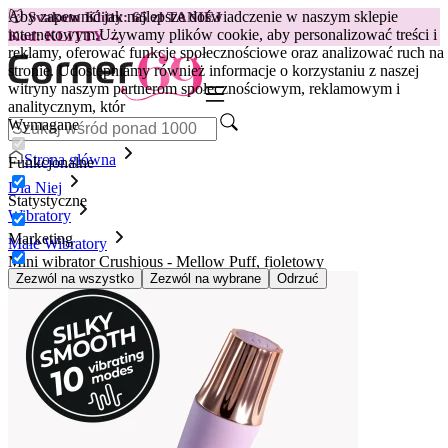
Aby zapewnić jak najlepsze doświadczenie w naszym sklepie
😽
Svakom Klitty: 65 zł TANIEJ
internetowym.
Używamy plików cookie, aby personalizować treści i
Kod: KLITTY →
reklamy, oferować funkcje społecznościowe oraz analizować ruch na
stronie. Udostępniamy również informacje o korzystaniu z naszej
witryny naszym partnerom społecznościowym, reklamowym i
analitycznym, któr
Wymagane
Strona główna
Funkcjonalne
Dla Niej
Statystyczne
Wibratory
Marketing
Małe Wibratory
Mini wibrator Crushious - Mellow Puff, fioletowy
Zezwól na wszystko
Zezwól na wybrane
Odrzuć