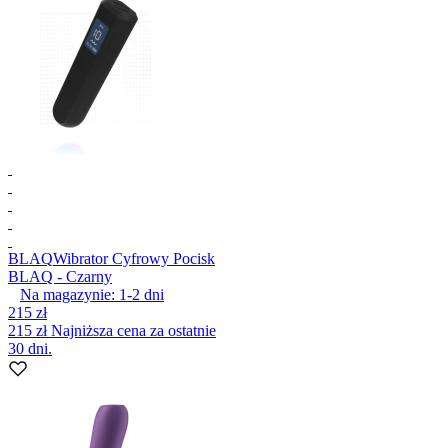
BLAQ
Wibrator Cyfrowy Pocisk
BLAQ - Czarny
Na magazynie:
1-2
dni
215 zł
215 zł
Najniższa cena za ostatnie
30 dni.