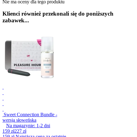
Nie ma oceny dla tego produktu
Klienci również przekonali się do poniższych
zabawek...
Sweet Connection Bundle -
wersja słoweńska
Na magazynie:
1-2
dni
159 zł
227 zł
159 zł
Najniższa cena za ostatnie