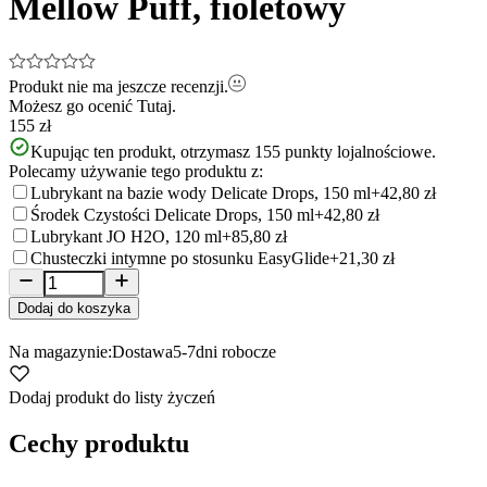
Mellow Puff, fioletowy
Produkt nie ma jeszcze recenzji.
Możesz go ocenić
Tutaj.
155 zł
Kupując ten produkt, otrzymasz
155
punkty lojalnościowe.
Polecamy używanie tego produktu z:
Lubrykant na bazie wody Delicate Drops, 150 ml
+42,80 zł
Środek Czystości Delicate Drops, 150 ml
+42,80 zł
Lubrykant JO H2O, 120 ml
+85,80 zł
Chusteczki intymne po stosunku EasyGlide
+21,30 zł
Dodaj do koszyka
Na magazynie:
Dostawa
5-7
dni robocze
Dodaj produkt do listy życzeń
Cechy produktu