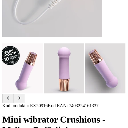
Item
Kod produktu
:
EX50916
Kod EAN
:
7403254161337
1
of
Mini wibrator Crushious -
11