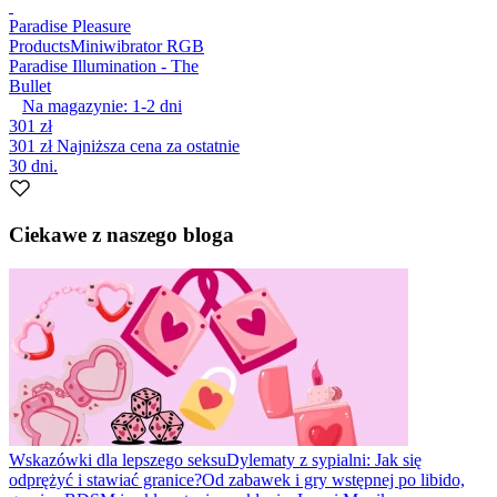
Paradise Pleasure
Products
Miniwibrator RGB
Paradise Illumination - The
Bullet
Na magazynie:
1-2
dni
301 zł
301 zł
Najniższa cena za ostatnie
30 dni.
Ciekawe z naszego bloga
Wskazówki dla lepszego seksu
Dylematy z sypialni: Jak się
odprężyć i stawiać granice?
Od zabawek i gry wstępnej po libido,