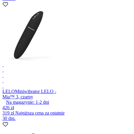
LELO
Miniwibrator LELO -
Mia™ 3, czarny
Na magazynie:
1-2
dni
426 zł
319 zł
Najniższa cena za ostatnie
30 dni.