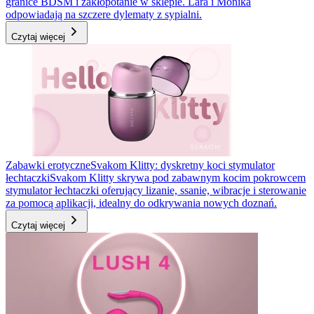
granice BDSM i zakłopotanie w sklepie. Lara i Monika
odpowiadają na szczere dylematy z sypialni.
Czytaj więcej
Zabawki erotyczne
Svakom Klitty: dyskretny koci stymulator
łechtaczki
Svakom Klitty skrywa pod zabawnym kocim pokrowcem
stymulator łechtaczki oferujący lizanie, ssanie, wibracje i sterowanie
za pomocą aplikacji, idealny do odkrywania nowych doznań.
Czytaj więcej