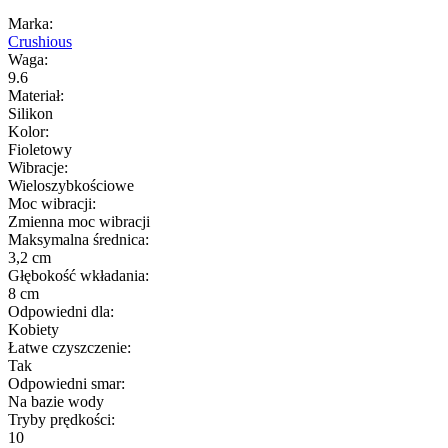
Marka:
Crushious
Waga:
9.6
Materiał:
Silikon
Kolor:
Fioletowy
Wibracje:
Wieloszybkościowe
Moc wibracji:
Zmienna moc wibracji
Maksymalna średnica:
3,2 cm
Głębokość wkładania:
8 cm
Odpowiedni dla:
Kobiety
Łatwe czyszczenie:
Tak
Odpowiedni smar:
Na bazie wody
Tryby prędkości:
10