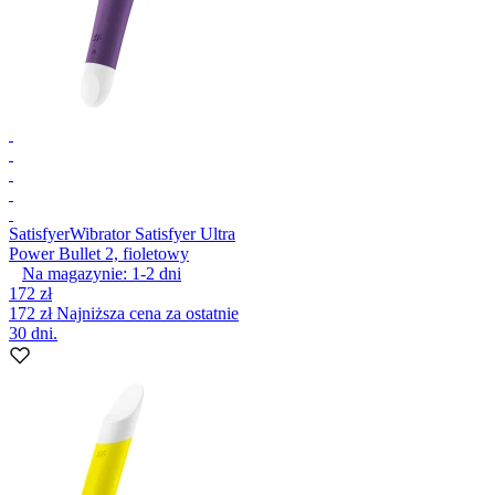
Satisfyer
Wibrator Satisfyer Ultra
Power Bullet 2, fioletowy
Na magazynie:
1-2
dni
172 zł
172 zł
Najniższa cena za ostatnie
30 dni.