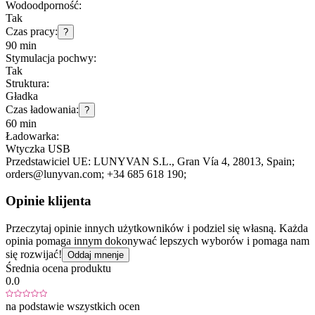
Wodoodporność:
Tak
Czas pracy:
?
90 min
Stymulacja pochwy:
Tak
Struktura:
Gładka
Czas ładowania:
?
60 min
Ładowarka:
Wtyczka USB
Przedstawiciel UE:
LUNYVAN S.L.
, Gran Vía 4
, 28013
, Spain;
orders@lunyvan.com;
+34 685 618 190;
Opinie klijenta
Przeczytaj opinie innych użytkowników i podziel się własną. Każda
opinia pomaga innym dokonywać lepszych wyborów i pomaga nam
się rozwijać!
Oddaj mnenje
Średnia ocena produktu
0.0
na podstawie wszystkich ocen