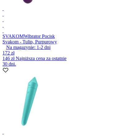
SVAKOM
Wibrator Pocisk
Svakom - Tulip, Purpurowy
Na magazynie:
1-2
dni
172 zł
146 zł
Najniższa cena za ostatnie
30 dni.