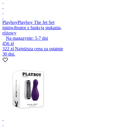
Playboy
Playboy The Jet Set
miniwibrator z funkcją stukania,
różowy
Na magazynie:
5-7
dni
456 zł
322 zł
Najniższa cena za ostatnie
30 dni.