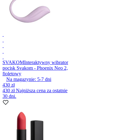
SVAKOM
Interaktywny wibrator
pocisk Svakom - Phoenix Neo 2,
fioletowy
Na magazynie:
5-7
dni
430 zł
430 zł
Najniższa cena za ostatnie
30 dni.