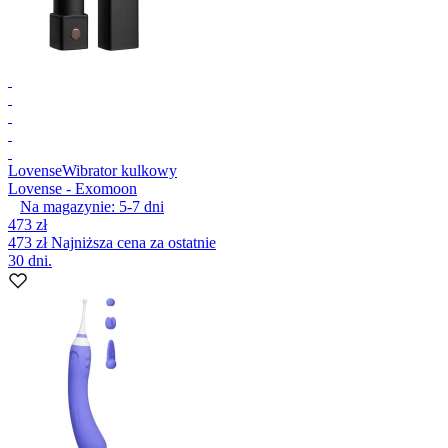
Lovense
Wibrator kulkowy
Lovense - Exomoon
Na magazynie:
5-7
dni
473 zł
473 zł
Najniższa cena za ostatnie
30 dni.