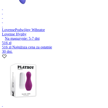
Lovense
Podwójny Wibrator
Lovense Hyphy
Na magazynie:
5-7
dni
516 zł
516 zł
Najniższa cena za ostatnie
30 dni.