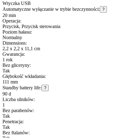
Wtyczka USB
Automatyczne wyłączanie w trybie bezczynności:
?
20 min
Operacja:
Przycisk, Przycisk sterowania
Poziom hałasu:
Normalny
Dimensions:
2,2 x 2,2 x 11,1 cm
Gwarancja:
1 rok
Bez gliceryny:
Tak
Głębokość wkładania:
111 mm
Standby battery life:
?
90 d
Liczba silników:
1
Bez parabenów:
Tak
Penetracja:
Tak
Bez ftalanów: