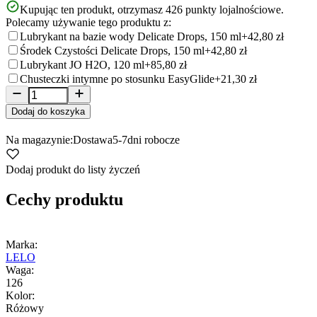
Kupując ten produkt, otrzymasz
426
punkty lojalnościowe.
Polecamy używanie tego produktu z:
Lubrykant na bazie wody Delicate Drops, 150 ml
+42,80 zł
Środek Czystości Delicate Drops, 150 ml
+42,80 zł
Lubrykant JO H2O, 120 ml
+85,80 zł
Chusteczki intymne po stosunku EasyGlide
+21,30 zł
Dodaj do koszyka
Na magazynie:
Dostawa
5-7
dni robocze
Dodaj produkt do listy życzeń
Cechy produktu
Marka:
LELO
Waga:
126
Kolor:
Różowy