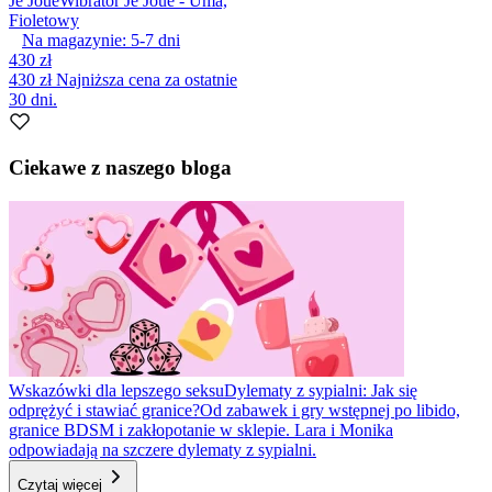
Je Joue
Wibrator Je Joue - Uma,
Fioletowy
Na magazynie:
5-7
dni
430 zł
430 zł
Najniższa cena za ostatnie
30 dni.
Ciekawe z naszego bloga
Wskazówki dla lepszego seksu
Dylematy z sypialni: Jak się
odprężyć i stawiać granice?
Od zabawek i gry wstępnej po libido,
granice BDSM i zakłopotanie w sklepie. Lara i Monika
odpowiadają na szczere dylematy z sypialni.
Czytaj więcej