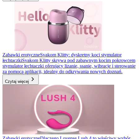
Zabawki erotyczne
Svakom Klitty: dyskretny koci stymulator
łechtaczki
Svakom Klitty skrywa pod zabawnym kocim pokrowcem
stymulator łechtaczki oferujący lizanie, ssanie, wibracje i sterowanie
za pomocą aplikacji, idealny do odkrywania nowych doznań.
Czytaj więcej
Zabawki erotyczne
Dlaczego Lovense Lush 4 to właściwy wybór