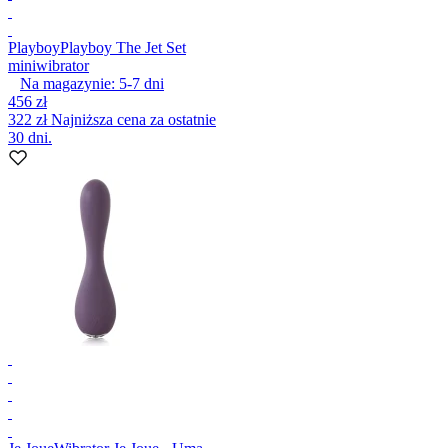
Playboy
Playboy The Jet Set
miniwibrator
Na magazynie:
5-7
dni
456 zł
322 zł
Najniższa cena za ostatnie
30 dni.