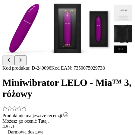
Item
Kod produktu
:
D-240096
Kod EAN
:
7350075029738
1
of
Miniwibrator LELO - Mia™ 3,
3
różowy
Produkt nie ma jeszcze recenzji.
Możesz go ocenić
Tutaj.
426 zł
Darmowa dostawa