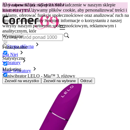
Aby zapewnić jak najlepsze doświadczenie w naszym sklepie
😽
Svakom Klitty: 65 zł TANIEJ
internetowym.
Używamy plików cookie, aby personalizować treści i
Kod: KLITTY →
reklamy, oferować funkcje społecznościowe oraz analizować ruch na
stronie. Udostępniamy również informacje o korzystaniu z naszej
witryny naszym partnerom społecznościowym, reklamowym i
analitycznym, któr
Wymagane
Strona główna
Funkcjonalne
Dla Niej
Statystyczne
Wibratory
Marketing
Małe Wibratory
Miniwibrator LELO - Mia™ 3, różowy
Zezwól na wszystko
Zezwól na wybrane
Odrzuć