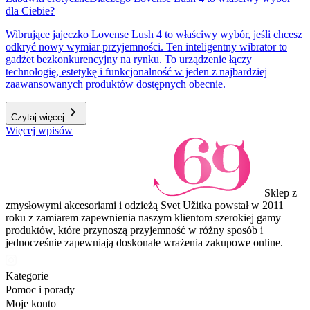
dla Ciebie?
Wibrujące jajeczko Lovense Lush 4 to właściwy wybór, jeśli chcesz
odkryć nowy wymiar przyjemności. Ten inteligentny wibrator to
gadżet bezkonkurencyjny na rynku. To urządzenie łączy
technologię, estetykę i funkcjonalność w jeden z najbardziej
zaawansowanych produktów dostępnych obecnie.
Czytaj więcej
Więcej wpisów
Sklep z
zmysłowymi akcesoriami i odzieżą Svet Užitka powstał w 2011
roku z zamiarem zapewnienia naszym klientom szerokiej gamy
produktów, które przynoszą przyjemność w różny sposób i
jednocześnie zapewniają doskonałe wrażenia zakupowe online.
Kategorie
Pomoc i porady
Moje konto