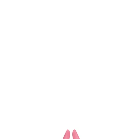
Item
1