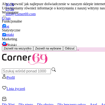
Aby zapewnić jak najlepsze doświadczenie w naszym sklepie intern
16,7k
Udostępniamy również informacje o korzystaniu z naszej witryny n
25,2k
Wymagane
info@corner69.com
O nas
Funkcjonalne
Blog
Statystyczne
Kontakt
Marketing
Polski
Zezwól na wszystko
Zezwól na wybrane
Odrzuć
😽
Svakom Klitty: 65 zł TANIEJ
Kod: KLITTY →
Profil
Lista życzeń
Dla Niej
Dla niego
Dla obojga
Dla lepszego seksu
Anal
Ap