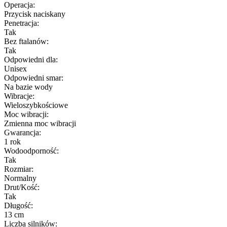
Operacja:
Przycisk naciskany
Penetracja:
Tak
Bez ftalanów:
Tak
Odpowiedni dla:
Unisex
Odpowiedni smar:
Na bazie wody
Wibracje:
Wieloszybkościowe
Moc wibracji:
Zmienna moc wibracji
Gwarancja:
1 rok
Wodoodporność:
Tak
Rozmiar:
Normalny
Drut/Kość:
Tak
Długość:
13 cm
Liczba silników: