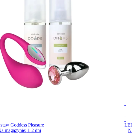
staw Goddess Pleasure
LEL
Na magazynie:
1-2
dni
Na