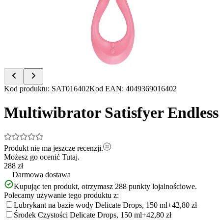
of
6
Item
Kod produktu
:
SAT016402
Kod EAN
:
4049369016402
1
of
Multiwibrator Satisfyer Endles
6
Produkt nie ma jeszcze recenzji.
Możesz go ocenić
Tutaj.
288 zł
Darmowa dostawa
Kupując ten produkt, otrzymasz
288
punkty lojalnościowe.
Polecamy używanie tego produktu z:
Lubrykant na bazie wody Delicate Drops, 150 ml
+42,80 zł
Środek Czystości Delicate Drops, 150 ml
+42,80 zł