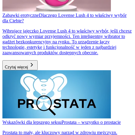
Zabawki erotyczne
Dlaczego Lovense Lush 4 to właściwy wybór
dla Ciebie?
Wibrujące jajeczko Lovense Lush 4 to właściwy wybór, jeśli chcesz
odkryć nowy wymiar przyjemności. Ten inteligentny wibrator to
gadżet bezkonkurencyjny na rynku. To urządzenie łączy
technologię, estetykę i funkcjonalność w jeden z najbardziej
zaawansowanych produktów dostępnych obecnie.
Czytaj więcej
Wskazówki dla lepszego seksu
Prostata – wszystko o prostacie
Prostata to mały, ale kluczowy narząd w zdrowiu mężczyzn.