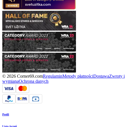
© 2026 Corner69.com
Regulamin
Metody płatności
Dostawa
Zwroty i
wymiana
Ochrona danych
Profil
Lista życzeń