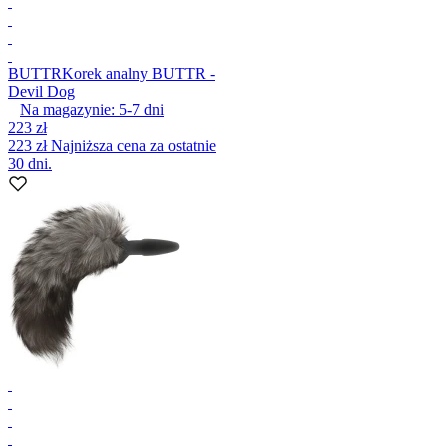
BUTTR
Korek analny BUTTR -
Devil Dog
Na magazynie:
5-7
dni
223 zł
223 zł
Najniższa cena za ostatnie
30 dni.