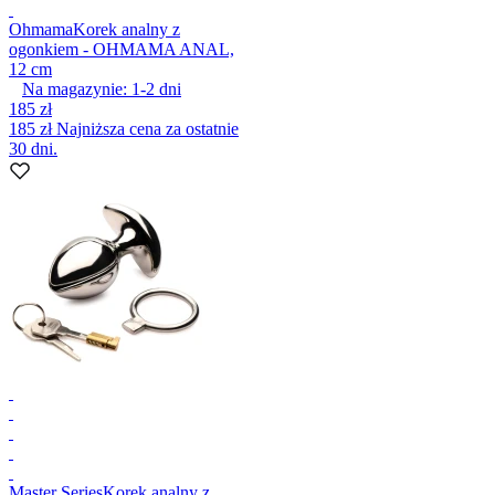
Ohmama
Korek analny z
ogonkiem - OHMAMA ANAL,
12 cm
Na magazynie:
1-2
dni
185 zł
185 zł
Najniższa cena za ostatnie
30 dni.
Master Series
Korek analny z