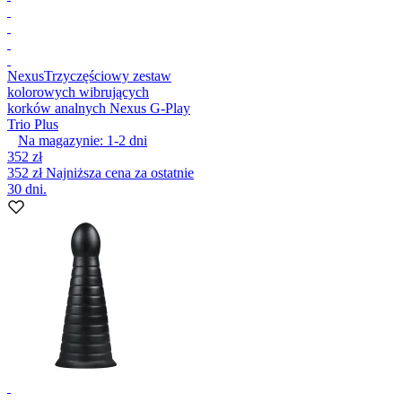
Nexus
Trzyczęściowy zestaw
kolorowych wibrujących
korków analnych Nexus G-Play
Trio Plus
Na magazynie:
1-2
dni
352 zł
352 zł
Najniższa cena za ostatnie
30 dni.