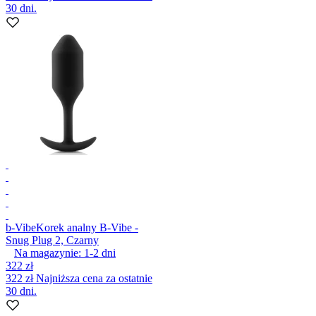
30 dni.
b-Vibe
Korek analny B-Vibe -
Snug Plug 2, Czarny
Na magazynie:
1-2
dni
322 zł
322 zł
Najniższa cena za ostatnie
30 dni.