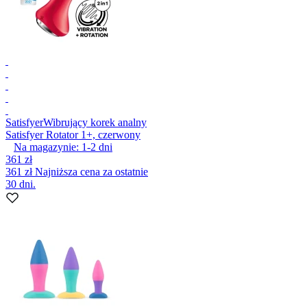
Satisfyer
Wibrujący korek analny
Satisfyer Rotator 1+, czerwony
Na magazynie:
1-2
dni
361 zł
361 zł
Najniższa cena za ostatnie
30 dni.