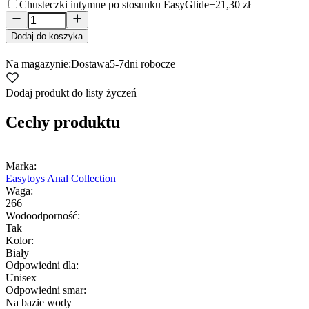
Chusteczki intymne po stosunku EasyGlide
+21,30 zł
Dodaj do koszyka
Na magazynie:
Dostawa
5-7
dni robocze
Dodaj produkt do listy życzeń
Cechy produktu
Marka:
Easytoys Anal Collection
Waga:
266
Wodoodporność:
Tak
Kolor:
Biały
Odpowiedni dla:
Unisex
Odpowiedni smar:
Na bazie wody