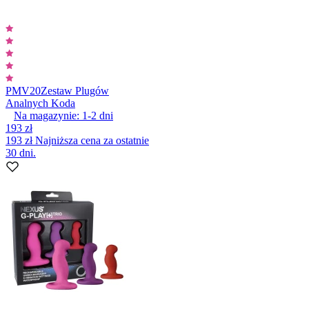
PMV20
Zestaw Plugów
Analnych Koda
Na magazynie:
1-2
dni
193 zł
193 zł
Najniższa cena za ostatnie
30 dni.