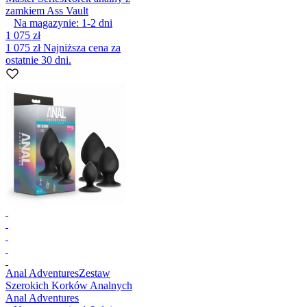
zamkiem Ass Vault
Na magazynie:
1-2
dni
1 075 zł
1 075 zł
Najniższa cena za
ostatnie 30 dni.
Anal Adventures
Zestaw
Szerokich Korków Analnych
Anal Adventures