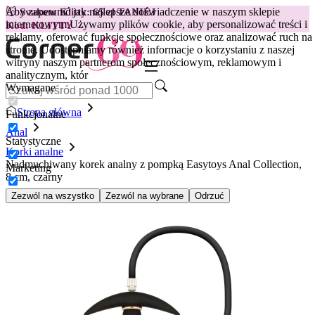
Aby zapewnić jak najlepsze doświadczenie w naszym sklepie
😽
Svakom Klitty: 65 zł TANIEJ
internetowym.
Używamy plików cookie, aby personalizować treści i
Kod: KLITTY →
reklamy, oferować funkcje społecznościowe oraz analizować ruch na
stronie. Udostępniamy również informacje o korzystaniu z naszej
witryny naszym partnerom społecznościowym, reklamowym i
analitycznym, któr
Wymagane
Strona główna
Funkcjonalne
Anal
Statystyczne
Korki analne
Nadmuchiwany korek analny z pompką Easytoys Anal Collection,
Marketing
8 cm, czarny
Zezwól na wszystko
Zezwól na wybrane
Odrzuć