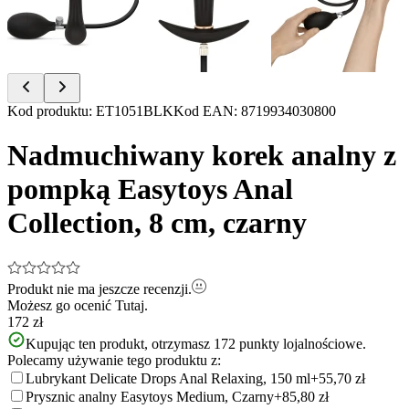
Item
Kod produktu
:
ET1051BLK
Kod EAN
:
8719934030800
1
of
Nadmuchiwany korek analny z
4
pompką Easytoys Anal
Collection, 8 cm, czarny
Produkt nie ma jeszcze recenzji.
Możesz go ocenić
Tutaj.
172 zł
Kupując ten produkt, otrzymasz
172
punkty lojalnościowe.
Polecamy używanie tego produktu z:
Lubrykant Delicate Drops Anal Relaxing, 150 ml
+55,70 zł
Prysznic analny Easytoys Medium, Czarny
+85,80 zł