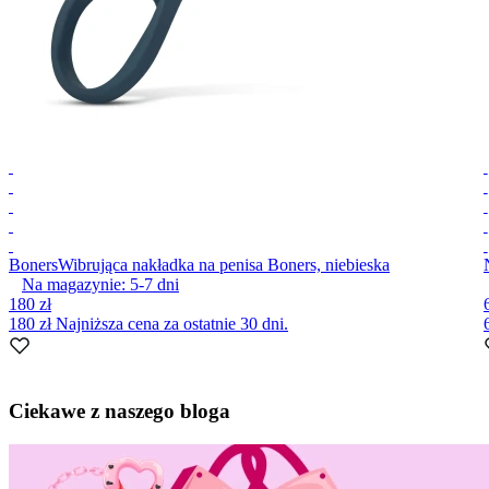
Boners
Wibrująca nakładka na penisa Boners, niebieska
Na magazynie:
5-7
dni
180 zł
180 zł
Najniższa cena za ostatnie 30 dni.
Item
1
Ciekawe z naszego bloga
of
6