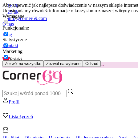
Aby zapewnić jak najlepsze doświadczenie w naszym sklepie intern
16,7k
Udostępniamy również informacje o korzystaniu z naszej witryny n
25,2k
Wymagane
info@corner69.com
O nas
Funkcjonalne
Blog
Statystyczne
Kontakt
Marketing
Polski
Zezwól na wszystko
Zezwól na wybrane
Odrzuć
😽
Svakom Klitty: 65 zł TANIEJ
Kod: KLITTY →
Profil
Lista życzeń
Dla Niej
Dla niego
Dla obojga
Dla lepszego seksu
Anal
Ap