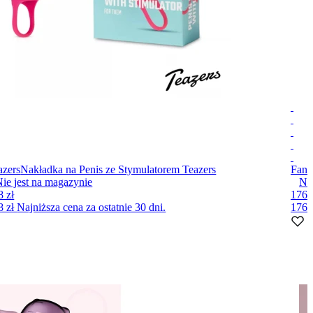
azers
Nakładka na Penis ze Stymulatorem Teazers
Fant
ie jest na magazynie
Nie
8 zł
176 
8 zł
Najniższa cena za ostatnie 30 dni.
176 