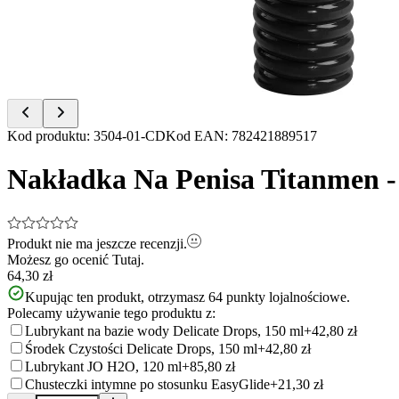
Item
Kod produktu
:
3504-01-CD
Kod EAN
:
782421889517
1
of
Nakładka Na Penisa Titanmen -
2
Produkt nie ma jeszcze recenzji.
Możesz go ocenić
Tutaj.
64,30 zł
Kupując ten produkt, otrzymasz
64
punkty lojalnościowe.
Polecamy używanie tego produktu z:
Lubrykant na bazie wody Delicate Drops, 150 ml
+42,80 zł
Środek Czystości Delicate Drops, 150 ml
+42,80 zł
Lubrykant JO H2O, 120 ml
+85,80 zł
Chusteczki intymne po stosunku EasyGlide
+21,30 zł