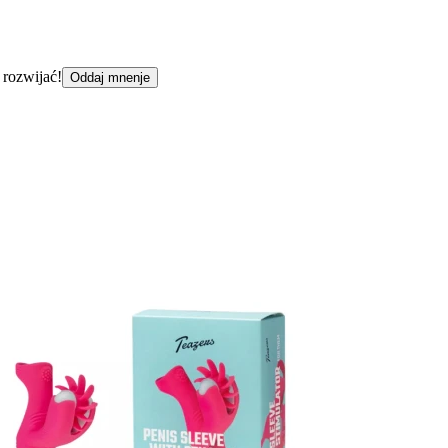
 rozwijać!
Oddaj mnenje