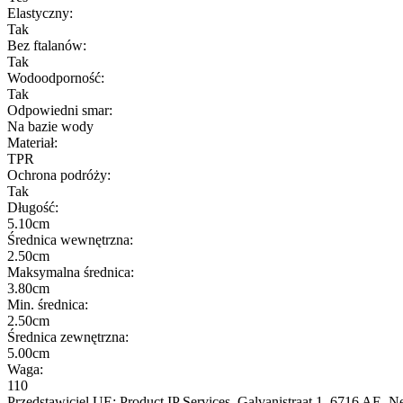
Elastyczny:
Tak
Bez ftalanów:
Tak
Wodoodporność:
Tak
Odpowiedni smar:
Na bazie wody
Materiał:
TPR
Ochrona podróży:
Tak
Długość:
5.10cm
Średnica wewnętrzna:
2.50cm
Maksymalna średnica:
3.80cm
Min. średnica:
2.50cm
Średnica zewnętrzna:
5.00cm
Waga:
110
Przedstawiciel UE:
Product IP Services
, Galvanistraat 1
, 6716 AE
, N