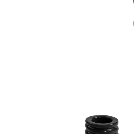
Item
1
of
2