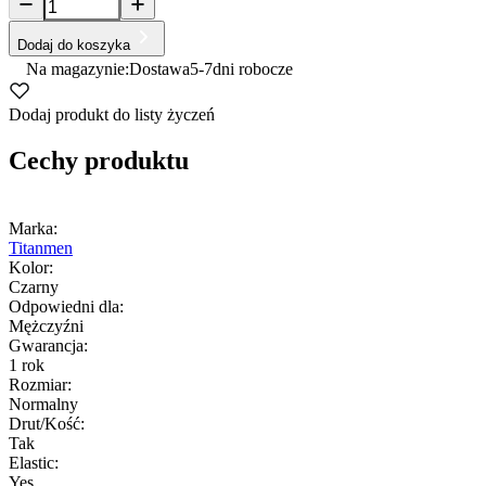
Dodaj do koszyka
Na magazynie:
Dostawa
5-7
dni robocze
Dodaj produkt do listy życzeń
Cechy produktu
Marka:
Titanmen
Kolor:
Czarny
Odpowiedni dla:
Mężczyźni
Gwarancja:
1 rok
Rozmiar:
Normalny
Drut/Kość:
Tak
Elastic:
Yes