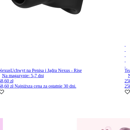
Nexus
Uchwyt na Penisa i Jądra Nexus - Rise
Te
Na magazynie:
5-7
dni
N
68,60 zł
25
68,60 zł
Najniższa cena za ostatnie 30 dni.
25