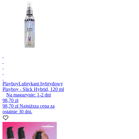
Playboy
Lubrykant hybrydowy
Playboy - Slick Hybrid, 120 ml
Na magazynie:
1-2
dni
98,70 zł
98,70 zł
Najniższa cena za
ostatnie 30 dni.