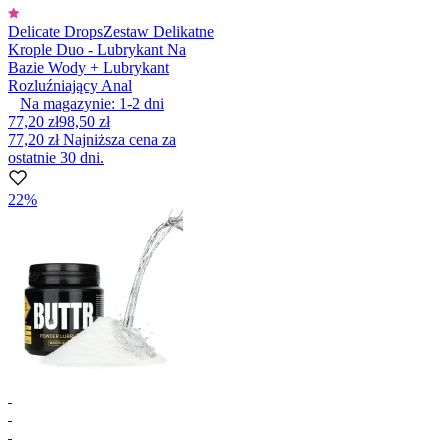
Delicate Drops
Zestaw Delikatne
Krople Duo - Lubrykant Na
Bazie Wody + Lubrykant
Rozluźniający Anal
Na magazynie:
1-2
dni
77,20 zł
98,50 zł
77,20 zł
Najniższa cena za
ostatnie 30 dni.
22%