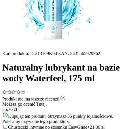
Kod produktu
:
D-213109
Kod EAN
:
8435565929862
Naturalny lubrykant na bazie
wody Waterfeel, 175 ml
Produkt nie ma jeszcze recenzji.
Możesz go ocenić
Tutaj.
55,70 zł
Kupując ten produkt, otrzymasz
55
punkty lojalnościowe.
Polecamy używanie tego produktu z:
Chusteczki intymne po stosunku EasyGlide
+21,30 zł