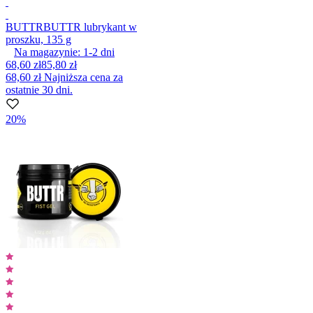
BUTTR
BUTTR lubrykant w
proszku, 135 g
Na magazynie:
1-2
dni
68,60 zł
85,80 zł
68,60 zł
Najniższa cena za
ostatnie 30 dni.
20%