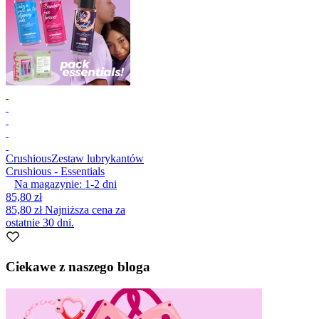
Crushious
Zestaw lubrykantów
Crushious - Essentials
Na magazynie:
1-2
dni
85,80 zł
85,80 zł
Najniższa cena za
ostatnie 30 dni.
Ciekawe z naszego bloga