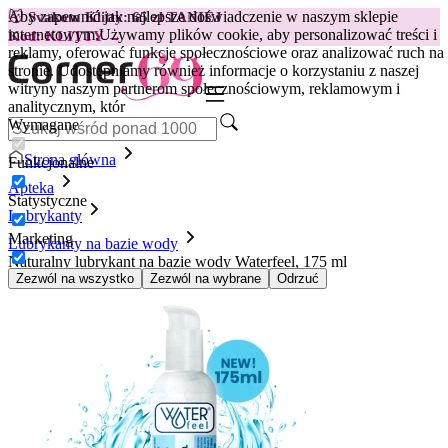
Aby zapewnić jak najlepsze doświadczenie w naszym sklepie
😽
Svakom Klitty: 65 zł TANIEJ
internetowym.
Używamy plików cookie, aby personalizować treści i
Kod: KLITTY →
reklamy, oferować funkcje społecznościowe oraz analizować ruch na
stronie. Udostępniamy również informacje o korzystaniu z naszej
witryny naszym partnerom społecznościowym, reklamowym i
analitycznym, któr
Wymagane
Strona główna
Funkcjonalne
Apteka
Statystyczne
Lubrykanty
Marketing
Lubrykanty na bazie wody
Naturalny lubrykant na bazie wody Waterfeel, 175 ml
Zezwól na wszystko
Zezwól na wybrane
Odrzuć