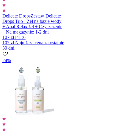
Delicate Drops
Zestaw Delicate
Drops Trio - Żel na bazie wody
+ Anal Relax żel + Czyszczenie
Na magazynie:
1-2
dni
107 zł
141 zł
107 zł
Najniższa cena za ostatnie
30 dni.
24%