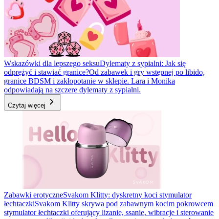
Wskazówki dla lepszego seksu
Dylematy z sypialni: Jak się
odprężyć i stawiać granice?
Od zabawek i gry wstępnej po libido,
granice BDSM i zakłopotanie w sklepie. Lara i Monika
odpowiadają na szczere dylematy z sypialni.
Czytaj więcej
Zabawki erotyczne
Svakom Klitty: dyskretny koci stymulator
łechtaczki
Svakom Klitty skrywa pod zabawnym kocim pokrowcem
stymulator łechtaczki oferujący lizanie, ssanie, wibracje i sterowanie