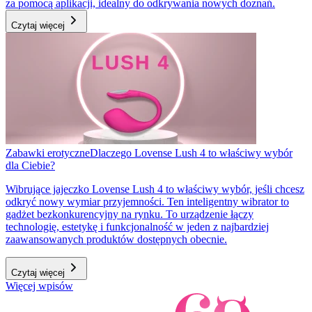
za pomocą aplikacji, idealny do odkrywania nowych doznań.
Czytaj więcej
Zabawki erotyczne
Dlaczego Lovense Lush 4 to właściwy wybór
dla Ciebie?
Wibrujące jajeczko Lovense Lush 4 to właściwy wybór, jeśli chcesz
odkryć nowy wymiar przyjemności. Ten inteligentny wibrator to
gadżet bezkonkurencyjny na rynku. To urządzenie łączy
technologię, estetykę i funkcjonalność w jeden z najbardziej
zaawansowanych produktów dostępnych obecnie.
Czytaj więcej
Więcej wpisów