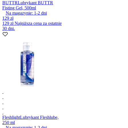
BUTTR
Lubrykant BUTTR
Fisting Gel, 500ml
Na magazynie:
1-2
dni
129 zł
129 zł
Najniższa cena za ostatnie
30 dni.
Fleshlight
Lubrykant Fleshlube,
250 ml
Na magazynie:
1-2
dni