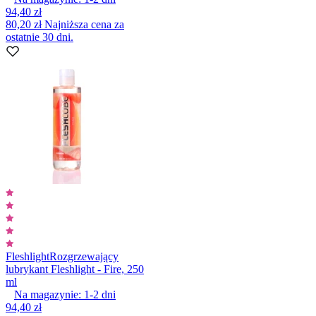
94,40 zł
80,20 zł
Najniższa cena za
ostatnie 30 dni.
Fleshlight
Rozgrzewający
lubrykant Fleshlight - Fire, 250
ml
Na magazynie:
1-2
dni
94,40 zł