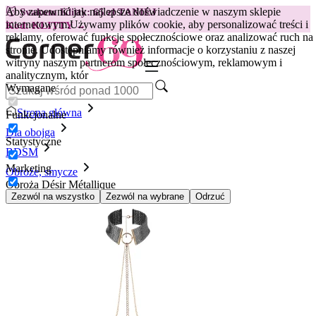
Aby zapewnić jak najlepsze doświadczenie w naszym sklepie
😽
Svakom Klitty: 65 zł TANIEJ
internetowym.
Używamy plików cookie, aby personalizować treści i
Kod: KLITTY →
reklamy, oferować funkcje społecznościowe oraz analizować ruch na
stronie. Udostępniamy również informacje o korzystaniu z naszej
witryny naszym partnerom społecznościowym, reklamowym i
analitycznym, któr
Wymagane
Strona główna
Funkcjonalne
Dla obojga
Statystyczne
BDSM
Marketing
Obroże, smycze
Obroża Désir Métallique
Zezwól na wszystko
Zezwól na wybrane
Odrzuć