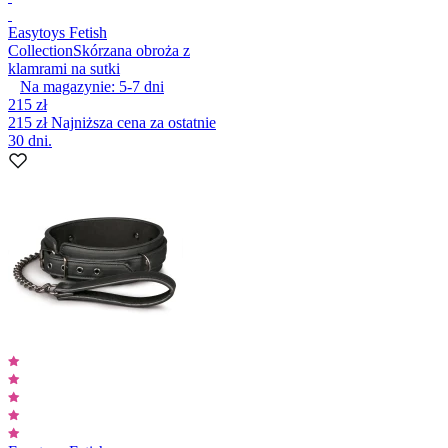
Easytoys Fetish
Collection
Skórzana obroża z
klamrami na sutki
Na magazynie:
5-7
dni
215 zł
215 zł
Najniższa cena za ostatnie
30 dni.