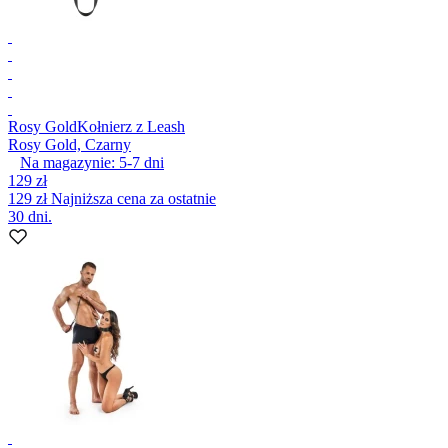
Rosy Gold
Kołnierz z Leash
Rosy Gold, Czarny
Na magazynie:
5-7
dni
129 zł
129 zł
Najniższa cena za ostatnie
30 dni.