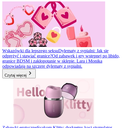
Wskazówki dla lepszego seksu
Dylematy z sypialni: Jak się
odprężyć i stawiać granice?
Od zabawek i gry wstępnej po libido,
granice BDSM i zakłopotanie w sklepie. Lara i Monika
odpowiadają na szczere dylematy z sypialni.
Czytaj więcej
Zabawki erotyczne
Svakom Klitty: dyskretny koci stymulator