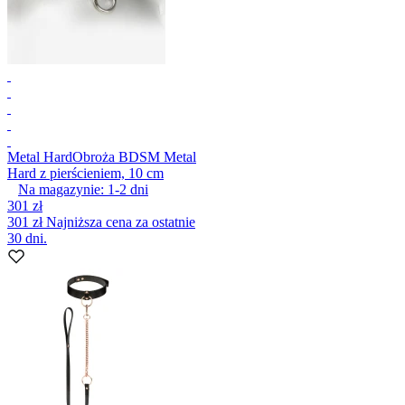
Metal Hard
Obroża BDSM Metal
Hard z pierścieniem, 10 cm
Na magazynie:
1-2
dni
301 zł
301 zł
Najniższa cena za ostatnie
30 dni.