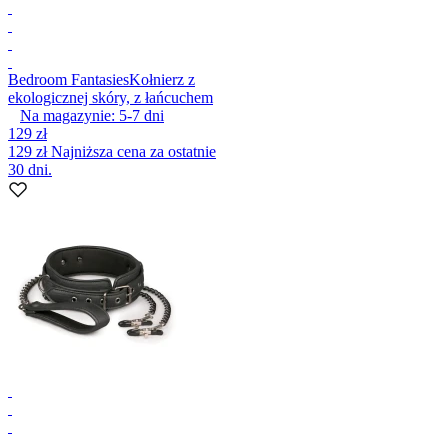
Bedroom Fantasies
Kołnierz z
ekologicznej skóry, z łańcuchem
Na magazynie:
5-7
dni
129 zł
129 zł
Najniższa cena za ostatnie
30 dni.