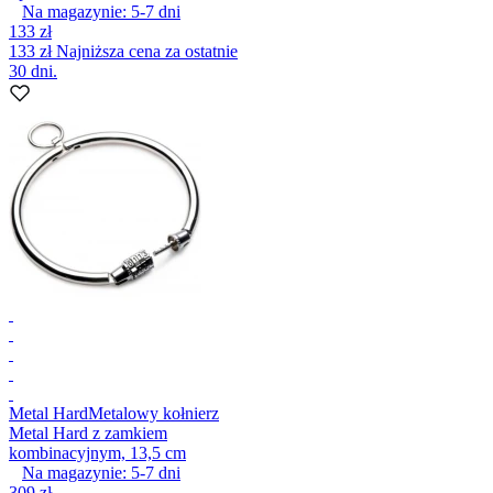
Na magazynie:
5-7
dni
133 zł
133 zł
Najniższa cena za ostatnie
30 dni.
Metal Hard
Metalowy kołnierz
Metal Hard z zamkiem
kombinacyjnym, 13,5 cm
Na magazynie:
5-7
dni
309 zł