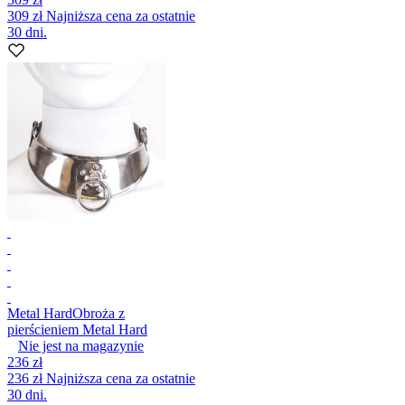
309 zł
Najniższa cena za ostatnie
30 dni.
Metal Hard
Obroża z
pierścieniem Metal Hard
Nie jest na magazynie
236 zł
236 zł
Najniższa cena za ostatnie
30 dni.