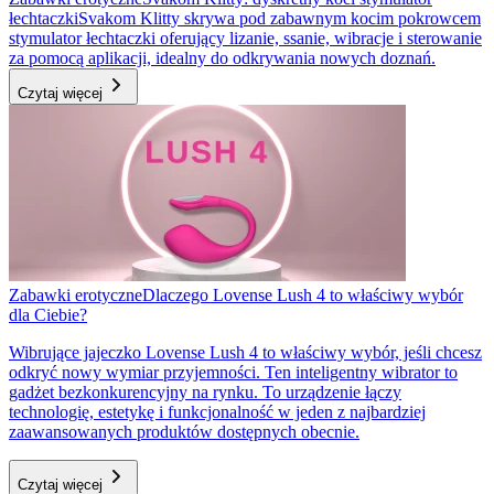
łechtaczki
Svakom Klitty skrywa pod zabawnym kocim pokrowcem
stymulator łechtaczki oferujący lizanie, ssanie, wibracje i sterowanie
za pomocą aplikacji, idealny do odkrywania nowych doznań.
Czytaj więcej
Zabawki erotyczne
Dlaczego Lovense Lush 4 to właściwy wybór
dla Ciebie?
Wibrujące jajeczko Lovense Lush 4 to właściwy wybór, jeśli chcesz
odkryć nowy wymiar przyjemności. Ten inteligentny wibrator to
gadżet bezkonkurencyjny na rynku. To urządzenie łączy
technologię, estetykę i funkcjonalność w jeden z najbardziej
zaawansowanych produktów dostępnych obecnie.
Czytaj więcej