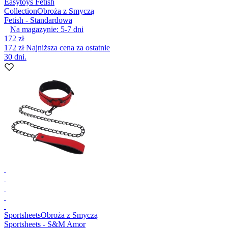
Easytoys Fetish
Collection
Obroża z Smyczą
Fetish - Standardowa
Na magazynie:
5-7
dni
172 zł
172 zł
Najniższa cena za ostatnie
30 dni.
Sportsheets
Obroża z Smyczą
Sportsheets - S&M Amor