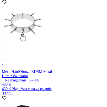
Metal Hard
Obroża BDSM Metal
Hard z ćwiekami
Na magazynie:
5-7
dni
430 zł
430 zł
Najniższa cena za ostatnie
30 dni.