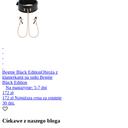
Begme Black Edition
Obroża z
klamerkami na sutki Begme
Black Edition
Na magazynie:
5-7
dni
172 zł
172 zł
Najniższa cena za ostatnie
30 dni.
Ciekawe z naszego bloga