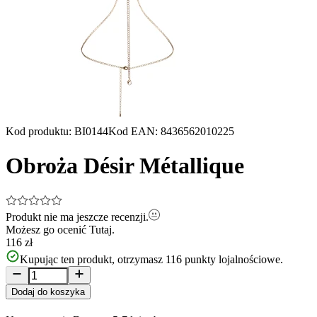
Kod produktu
:
BI0144
Kod EAN
:
8436562010225
Obroża Désir Métallique
Produkt nie ma jeszcze recenzji.
Możesz go ocenić
Tutaj.
116 zł
Kupując ten produkt, otrzymasz
116
punkty lojalnościowe.
Dodaj do koszyka