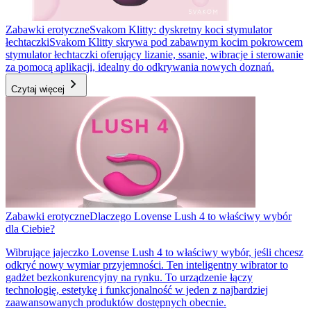
Zabawki erotyczne
Svakom Klitty: dyskretny koci stymulator
łechtaczki
Svakom Klitty skrywa pod zabawnym kocim pokrowcem
stymulator łechtaczki oferujący lizanie, ssanie, wibracje i sterowanie
za pomocą aplikacji, idealny do odkrywania nowych doznań.
Czytaj więcej
Zabawki erotyczne
Dlaczego Lovense Lush 4 to właściwy wybór
dla Ciebie?
Wibrujące jajeczko Lovense Lush 4 to właściwy wybór, jeśli chcesz
odkryć nowy wymiar przyjemności. Ten inteligentny wibrator to
gadżet bezkonkurencyjny na rynku. To urządzenie łączy
technologię, estetykę i funkcjonalność w jeden z najbardziej
zaawansowanych produktów dostępnych obecnie.