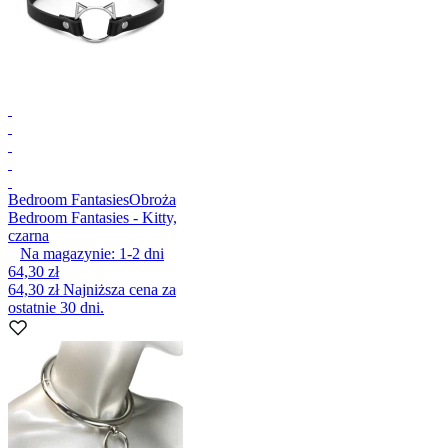
Bedroom Fantasies
Obroża
Bedroom Fantasies - Kitty,
czarna
Na magazynie:
1-2
dni
64,30 zł
64,30 zł
Najniższa cena za
ostatnie 30 dni.