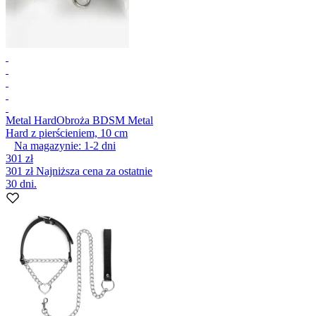
Metal Hard
Obroża BDSM Metal
Hard z pierścieniem, 10 cm
Na magazynie:
1-2
dni
301 zł
301 zł
Najniższa cena za ostatnie
30 dni.