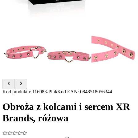
Item
Kod produktu
:
116983-Pink
Kod EAN
:
0848518056344
1
of
Obroża z kolcami i sercem XR
7
Brands, różowa