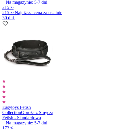
Na magazynie:
5-7
dni
215 zł
215 zł
Najniższa cena za ostatnie
30 dni.
Easytoys Fetish
Collection
Obroża z Smyczą
Fetish - Standardowa
Na magazynie:
5-7
dni
172 zł