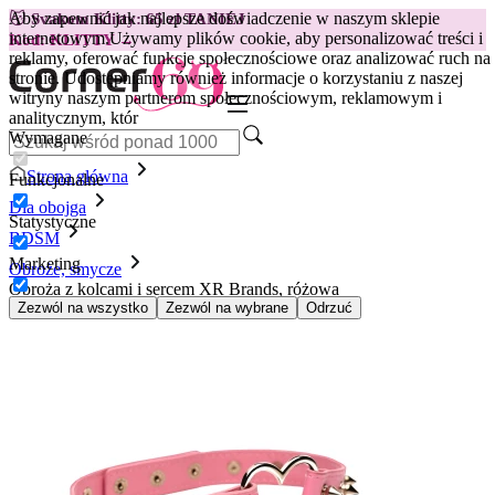
Aby zapewnić jak najlepsze doświadczenie w naszym sklepie
😽
Svakom Klitty: 65 zł TANIEJ
internetowym.
Używamy plików cookie, aby personalizować treści i
Kod: KLITTY →
reklamy, oferować funkcje społecznościowe oraz analizować ruch na
stronie. Udostępniamy również informacje o korzystaniu z naszej
witryny naszym partnerom społecznościowym, reklamowym i
analitycznym, któr
Wymagane
Strona główna
Funkcjonalne
Dla obojga
Statystyczne
BDSM
Marketing
Obroże, smycze
Obroża z kolcami i sercem XR Brands, różowa
Zezwól na wszystko
Zezwól na wybrane
Odrzuć