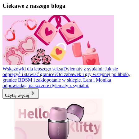
Ciekawe z naszego bloga
Wskazówki dla lepszego seksu
Dylematy z sypialni: Jak się
odprężyć i stawiać granice?
Od zabawek i gry wstępnej po libido,
granice BDSM i zakłopotanie w sklepie. Lara i Monika
odpowiadają na szczere dylematy z sypialni.
Czytaj więcej