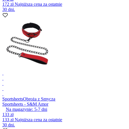
172 zł
Najniższa cena za ostatnie
30 dni.
Sportsheets
Obroża z Smyczą
Sportsheets - S&M Amor
Na magazynie:
5-7
dni
133 zł
133 zł
Najniższa cena za ostatnie
30 dni.