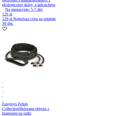
Bedroom Fantasies
Kołnierz z
ekologicznej skóry, z łańcuchem
Na magazynie:
5-7
dni
129 zł
129 zł
Najniższa cena za ostatnie
30 dni.
Easytoys Fetish
Collection
Skórzana obroża z
klamrami na sutki