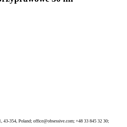
1
, 43-354
, Poland;
office@obsessive.com;
+48 33 845 32 30;