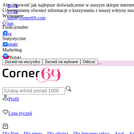
Aby zapewnić jak najlepsze doświadczenie w naszym sklepie intern
16,7k
Udostępniamy również informacje o korzystaniu z naszej witryny n
25,2k
Wymagane
info@corner69.com
O nas
Funkcjonalne
Blog
Statystyczne
Kontakt
Marketing
Polski
Zezwól na wszystko
Zezwól na wybrane
Odrzuć
😽
Svakom Klitty: 65 zł TANIEJ
Kod: KLITTY →
Profil
Lista życzeń
Dla Niej
Dla niego
Dla obojga
Dla lepszego seksu
Anal
Ap