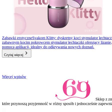
Zabawki erotyczne
Svakom Klitty: dyskretny koci stymulator łechtacz
zabawnym kocim pokrowcem stymulator łechtaczki oferujący lizanie, s
pomocą aplikacji, idealny do odkrywania nowych doznań.
Czytaj więcej
Item
Więcej wpisów
1
of
3
Sklep z z
które przynoszą przyjemność w różny sposób i jednocześnie zapewni