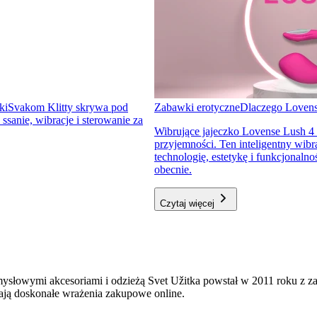
ki
Svakom Klitty skrywa pod
Zabawki erotyczne
Dlaczego Lovens
sanie, wibracje i sterowanie za
Wibrujące jajeczko Lovense Lush 4
przyjemności. Ten inteligentny wibr
technologię, estetykę i funkcjonal
obecnie.
Czytaj więcej
mysłowymi akcesoriami i odzieżą Svet Užitka powstał w 2011 roku z 
ają doskonałe wrażenia zakupowe online.