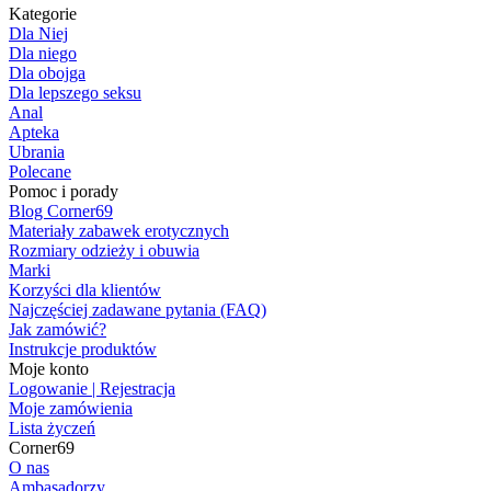
Kategorie
Dla Niej
Dla niego
Dla obojga
Dla lepszego seksu
Anal
Apteka
Ubrania
Polecane
Pomoc i porady
Blog Corner69
Materiały zabawek erotycznych
Rozmiary odzieży i obuwia
Marki
Korzyści dla klientów
Najczęściej zadawane pytania (FAQ)
Jak zamówić?
Instrukcje produktów
Moje konto
Logowanie | Rejestracja
Moje zamówienia
Lista życzeń
Corner69
O nas
Ambasadorzy