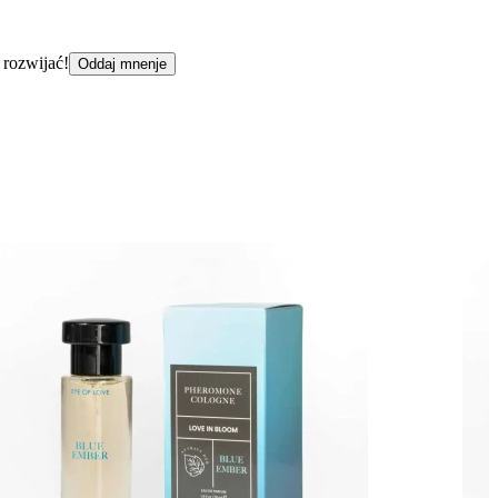
 rozwijać!
Oddaj mnenje