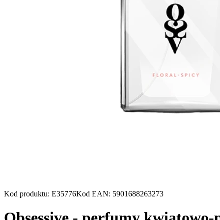
Kod produktu
:
E35776
Kod EAN
:
5901688263273
Obsessive - perfumy kwiatowo