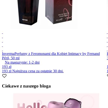
Inverma
Perfumy z Feromonami dla Kobiet Intimacy by Fernand
Péril, 50 ml
Na magazynie:
1-2
dni
193 zł
193 zł
Najniższa cena za ostatnie 30 dni.
Item
1
Ciekawe z naszego bloga
of
10