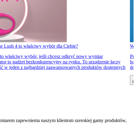
e Lush 4 to właściwy wybór dla Ciebie?
Ws
 to właściwy wybór, jeśli chcesz odkryć nowy wymiar
Pro
ator to gadżet bezkonkurencyjny na rynku. To urządzenie łączy
bad
ność w jeden z najbardziej zaawansowanych produktów dostępnych
do
Cz
zamiarem zapewnienia naszym klientom szerokiej gamy produktów,