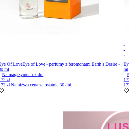
Eye Of Love
Eye of Love - perfumy z feromonami Earth’s Desire -
Ey
30 ml
ml
Na magazynie:
5-7
dni
172 zł
17
172 zł
Najniższa cena za ostatnie 30 dni.
17