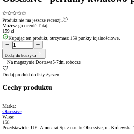
Produkt nie ma jeszcze recenzji.
Możesz go ocenić
Tutaj.
159 zł
Kupując ten produkt, otrzymasz
159
punkty lojalnościowe.
Dodaj do koszyka
Na magazynie:
Dostawa
5-7
dni robocze
Dodaj produkt do listy życzeń
Cechy produktu
Marka:
Obsessive
Waga:
158
Przedstawiciel UE:
Amocarat Sp. z o.o. to Obsessive
, ul. Królewska 