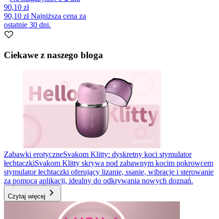
90,10 zł
90,10 zł
Najniższa cena za
ostatnie 30 dni.
Ciekawe z naszego bloga
Zabawki erotyczne
Svakom Klitty: dyskretny koci stymulator
łechtaczki
Svakom Klitty skrywa pod zabawnym kocim pokrowcem
stymulator łechtaczki oferujący lizanie, ssanie, wibracje i sterowanie
za pomocą aplikacji, idealny do odkrywania nowych doznań.
Czytaj więcej