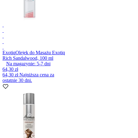
Exotiq
Olejek do Masażu Exotiq
Rich Sandalwood, 100 ml
Na magazynie:
5-7
dni
64,30 zł
64,30 zł
Najniższa cena za
ostatnie 30 dni.