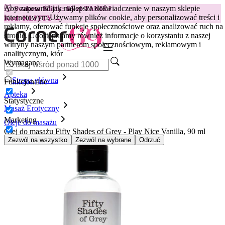
Aby zapewnić jak najlepsze doświadczenie w naszym sklepie
😽
Svakom Klitty: 65 zł TANIEJ
internetowym.
Używamy plików cookie, aby personalizować treści i
Kod: KLITTY →
reklamy, oferować funkcje społecznościowe oraz analizować ruch na
stronie. Udostępniamy również informacje o korzystaniu z naszej
witryny naszym partnerom społecznościowym, reklamowym i
analitycznym, któr
Wymagane
Strona główna
Funkcjonalne
Apteka
Statystyczne
Masaż Erotyczny
Marketing
Oleje do masażu
Olej do masażu Fifty Shades of Grey - Play Nice Vanilla, 90 ml
Zezwól na wszystko
Zezwól na wybrane
Odrzuć