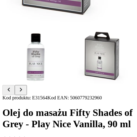
Item
Kod produktu
:
E31564
Kod EAN
:
5060779232960
1
of
Olej do masażu Fifty Shades of
2
Grey - Play Nice Vanilla, 90 ml