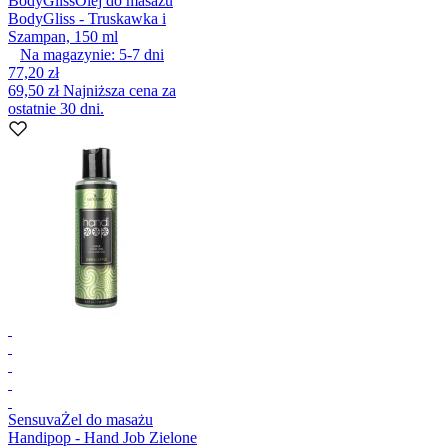
BodyGliss
Olej do masażu
BodyGliss - Truskawka i
Szampan, 150 ml
Na magazynie:
5-7
dni
77,20 zł
69,50 zł
Najniższa cena za
ostatnie 30 dni.
Sensuva
Żel do masażu
Handipop - Hand Job Zielone