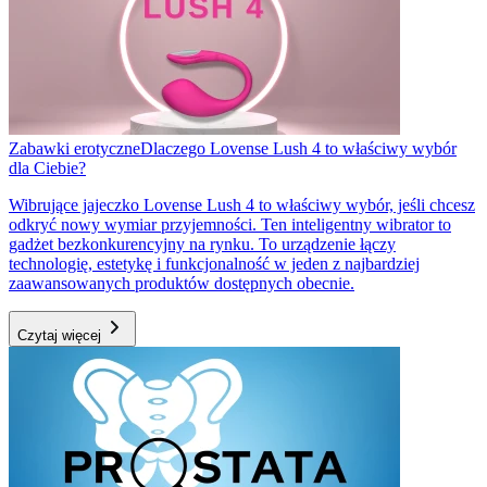
Zabawki erotyczne
Dlaczego Lovense Lush 4 to właściwy wybór
dla Ciebie?
Wibrujące jajeczko Lovense Lush 4 to właściwy wybór, jeśli chcesz
odkryć nowy wymiar przyjemności. Ten inteligentny wibrator to
gadżet bezkonkurencyjny na rynku. To urządzenie łączy
technologię, estetykę i funkcjonalność w jeden z najbardziej
zaawansowanych produktów dostępnych obecnie.
Czytaj więcej