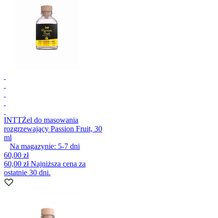
INTT
Żel do masowania
rozgrzewający Passion Fruit, 30
ml
Na magazynie:
5-7
dni
60,00 zł
60,00 zł
Najniższa cena za
ostatnie 30 dni.