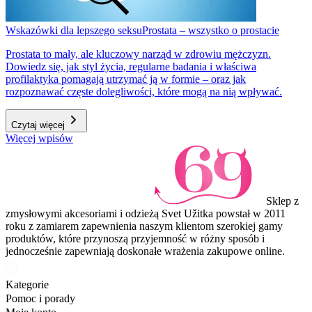
Wskazówki dla lepszego seksu
Prostata – wszystko o prostacie
Prostata to mały, ale kluczowy narząd w zdrowiu mężczyzn.
Dowiedz się, jak styl życia, regularne badania i właściwa
profilaktyka pomagają utrzymać ją w formie – oraz jak
rozpoznawać częste dolegliwości, które mogą na nią wpływać.
Czytaj więcej
Więcej wpisów
Sklep z
zmysłowymi akcesoriami i odzieżą Svet Užitka powstał w 2011
roku z zamiarem zapewnienia naszym klientom szerokiej gamy
produktów, które przynoszą przyjemność w różny sposób i
jednocześnie zapewniają doskonałe wrażenia zakupowe online.
Kategorie
Pomoc i porady