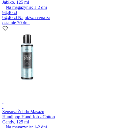
Jabłko, 125 ml
Na magazynie:
1-2
dni
94,40 zł
94,40 zł
Najniższa cena za
ostatnie 30 dni.
Sensuva
Żel do Masażu
Handipop Hand Job - Cotton
Candy, 125 ml
Na magazynie:
1-2
dni