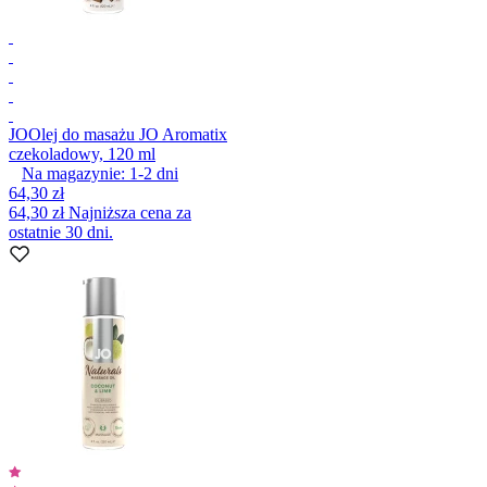
JO
Olej do masażu JO Aromatix
czekoladowy, 120 ml
Na magazynie:
1-2
dni
64,30 zł
64,30 zł
Najniższa cena za
ostatnie 30 dni.