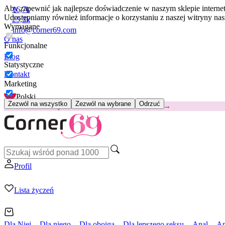
Aby zapewnić jak najlepsze doświadczenie w naszym sklepie intern
16,7k
Udostępniamy również informacje o korzystaniu z naszej witryny n
25,2k
Wymagane
info@corner69.com
O nas
Funkcjonalne
Blog
Statystyczne
Kontakt
Marketing
Polski
Zezwól na wszystko
Zezwól na wybrane
Odrzuć
😽
Svakom Klitty: 65 zł TANIEJ
Kod: KLITTY →
Profil
Lista życzeń
Dla Niej
Dla niego
Dla obojga
Dla lepszego seksu
Anal
Ap