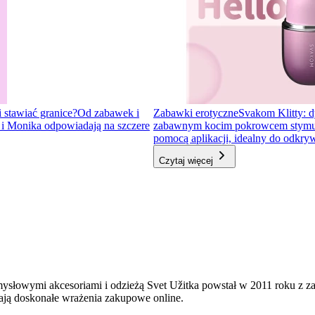
i stawiać granice?
Od zabawek i
Zabawki erotyczne
Svakom Klitty: d
a i Monika odpowiadają na szczere
zabawnym kocim pokrowcem stymulator
pomocą aplikacji, idealny do odkr
Czytaj więcej
mysłowymi akcesoriami i odzieżą Svet Užitka powstał w 2011 roku z 
ają doskonałe wrażenia zakupowe online.