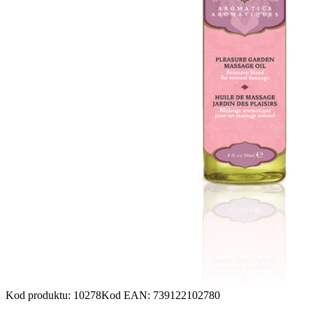
Kod produktu
:
10278
Kod EAN
:
739122102780