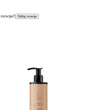
 rozwijać!
Oddaj mnenje