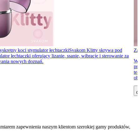
yskretny koci stymulator łechtaczki
Svakom Klitty skrywa pod
Za
 łechtaczki oferujący lizanie, ssanie, wibracje i sterowanie za
Wi
ywania nowych doznań.
prz
te
obe
Cz
zamiarem zapewnienia naszym klientom szerokiej gamy produktów,