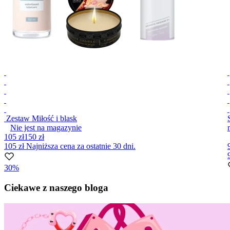
Zestaw Miłość i blask
Nie jest na magazynie
105 zł
150 zł
105 zł
Najniższa cena za ostatnie 30 dni.
30%
Item
1
Ciekawe z naszego bloga
of
10