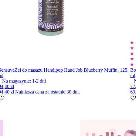
Sensuva
Żel do masażu Handipop Hand Job Blueberry Muffin, 125
Bo
ml
ml
Na magazynie:
1-2
dni
94,40 zł
77
94,40 zł
Najniższa cena za ostatnie 30 dni.
69