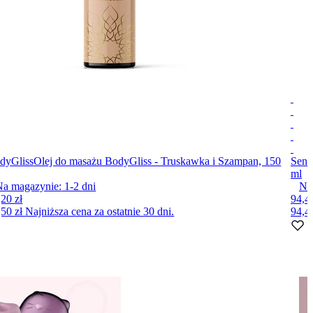
dyGliss
Olej do masażu BodyGliss - Truskawka i Szampan, 150
Sens
ml
Na magazynie:
1-2
dni
Na
,20 zł
94,40
,50 zł
Najniższa cena za ostatnie 30 dni.
94,4