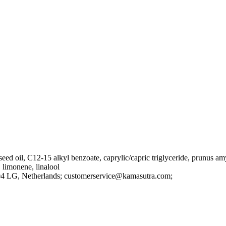
era seed oil, C12-15 alkyl benzoate, caprylic/capric triglyceride, prunus 
, limonene, linalool
04 LG
, Netherlands;
customerservice@kamasutra.com;