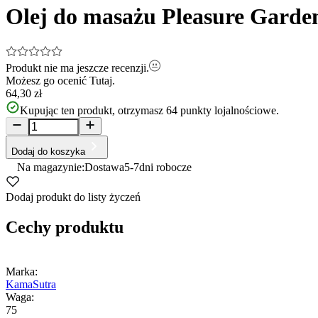
Olej do masażu Pleasure Garden
Produkt nie ma jeszcze recenzji.
Możesz go ocenić
Tutaj.
64,30 zł
Kupując ten produkt, otrzymasz
64
punkty lojalnościowe.
Dodaj do koszyka
Na magazynie:
Dostawa
5-7
dni robocze
Dodaj produkt do listy życzeń
Cechy produktu
Marka:
KamaSutra
Waga:
75