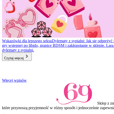
Wskazówki dla lepszego seksu
Dylematy z sypialni: Jak się odprężyć 
gry wstępnej po libido, granice BDSM i zakłopotanie w sklepie. Lar
dylematy z sypialni.
Czytaj więcej
Item
Więcej wpisów
1
of
3
Sklep z z
które przynoszą przyjemność w różny sposób i jednocześnie zapewni