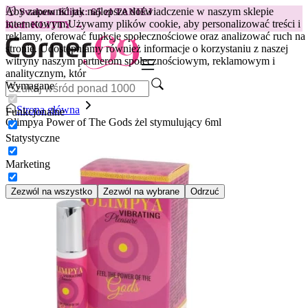
Aby zapewnić jak najlepsze doświadczenie w naszym sklepie
😽
Svakom Klitty: 65 zł TANIEJ
internetowym.
Używamy plików cookie, aby personalizować treści i
Kod: KLITTY →
reklamy, oferować funkcje społecznościowe oraz analizować ruch na
stronie. Udostępniamy również informacje o korzystaniu z naszej
witryny naszym partnerom społecznościowym, reklamowym i
analitycznym, któr
Wymagane
Strona główna
Funkcjonalne
Olimpya Power of The Gods żel stymulujący 6ml
Statystyczne
Marketing
Zezwól na wszystko
Zezwól na wybrane
Odrzuć