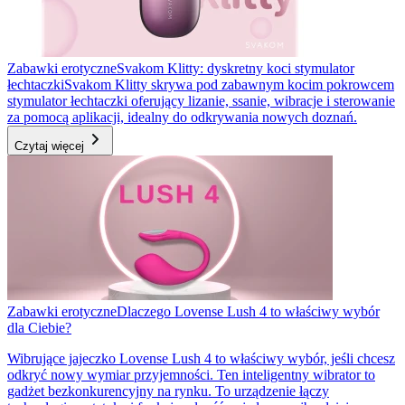
Zabawki erotyczne
Svakom Klitty: dyskretny koci stymulator
łechtaczki
Svakom Klitty skrywa pod zabawnym kocim pokrowcem
stymulator łechtaczki oferujący lizanie, ssanie, wibracje i sterowanie
za pomocą aplikacji, idealny do odkrywania nowych doznań.
Czytaj więcej
Zabawki erotyczne
Dlaczego Lovense Lush 4 to właściwy wybór
dla Ciebie?
Wibrujące jajeczko Lovense Lush 4 to właściwy wybór, jeśli chcesz
odkryć nowy wymiar przyjemności. Ten inteligentny wibrator to
gadżet bezkonkurencyjny na rynku. To urządzenie łączy