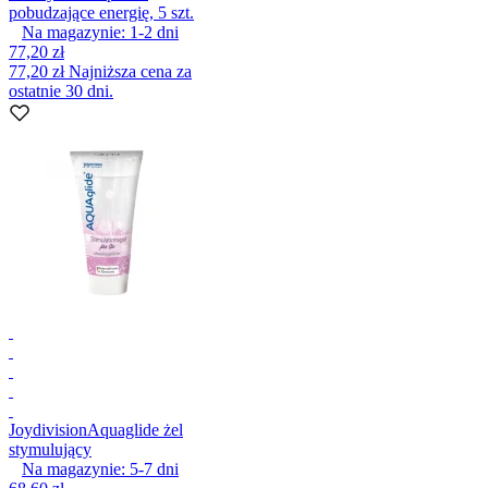
pobudzające energię, 5 szt.
Na magazynie:
1-2
dni
77,20 zł
77,20 zł
Najniższa cena za
ostatnie 30 dni.
Joydivision
Aquaglide żel
stymulujący
Na magazynie:
5-7
dni