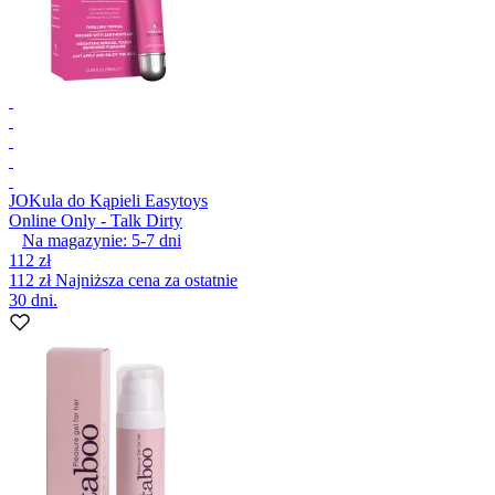
JO
Kula do Kąpieli Easytoys
Online Only - Talk Dirty
Na magazynie:
5-7
dni
112 zł
112 zł
Najniższa cena za ostatnie
30 dni.