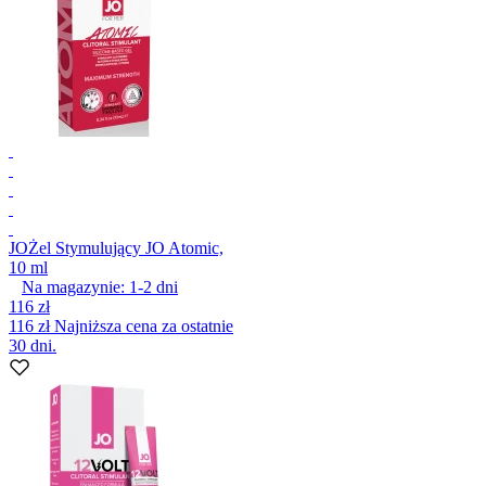
JO
Żel Stymulujący JO Atomic,
10 ml
Na magazynie:
1-2
dni
116 zł
116 zł
Najniższa cena za ostatnie
30 dni.