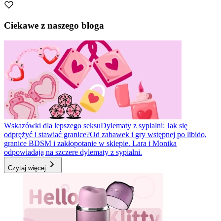
Ciekawe z naszego bloga
Wskazówki dla lepszego seksu
Dylematy z sypialni: Jak się
odprężyć i stawiać granice?
Od zabawek i gry wstępnej po libido,
granice BDSM i zakłopotanie w sklepie. Lara i Monika
odpowiadają na szczere dylematy z sypialni.
Czytaj więcej