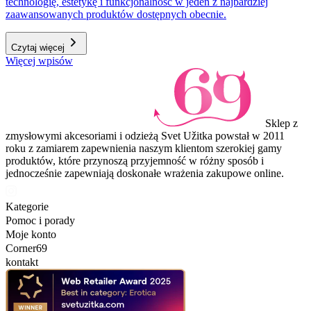
technologię, estetykę i funkcjonalność w jeden z najbardziej
zaawansowanych produktów dostępnych obecnie.
Czytaj więcej
Więcej wpisów
Sklep z
zmysłowymi akcesoriami i odzieżą Svet Užitka powstał w 2011
roku z zamiarem zapewnienia naszym klientom szerokiej gamy
produktów, które przynoszą przyjemność w różny sposób i
jednocześnie zapewniają doskonałe wrażenia zakupowe online.
Kategorie
Pomoc i porady
Moje konto
Corner69
kontakt