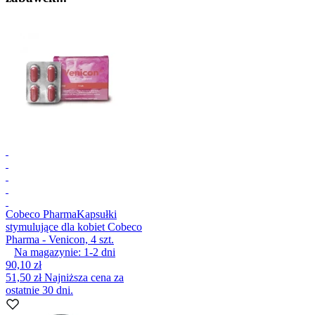
Cobeco Pharma
Kapsułki
stymulujące dla kobiet Cobeco
Pharma - Venicon, 4 szt.
Na magazynie:
1-2
dni
90,10 zł
51,50 zł
Najniższa cena za
ostatnie 30 dni.