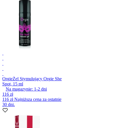
Orgie
Żel Stymulujący Orgie She
Spot, 15 ml
Na magazynie:
1-2
dni
116 zł
116 zł
Najniższa cena za ostatnie
30 dni.