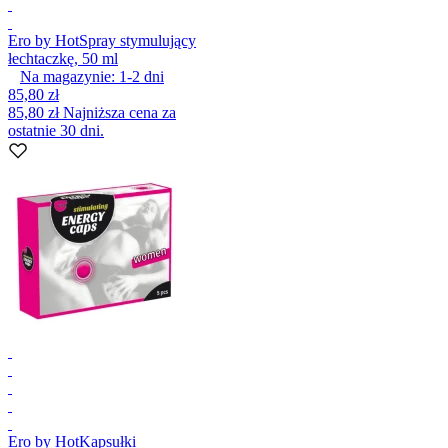
Ero by Hot
Spray stymulujący
łechtaczkę, 50 ml
Na magazynie:
1-2
dni
85,80 zł
85,80 zł
Najniższa cena za
ostatnie 30 dni.
Ero by Hot
Kapsułki