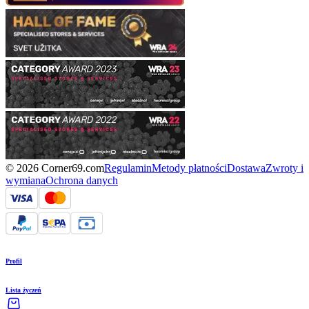
© 2026 Corner69.com
Regulamin
Metody płatności
Dostawa
Zwroty i
wymiana
Ochrona danych
Profil
Lista życzeń