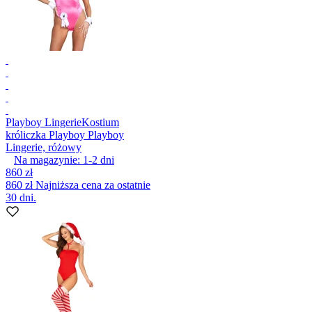
Playboy Lingerie
Kostium
króliczka Playboy Playboy
Lingerie, różowy
Na magazynie:
1-2
dni
860 zł
860 zł
Najniższa cena za ostatnie
30 dni.