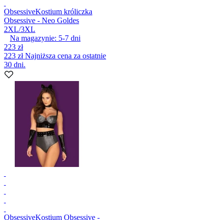
Obsessive
Kostium króliczka
Obsessive - Neo Goldes
2XL/3XL
Na magazynie:
5-7
dni
223 zł
223 zł
Najniższa cena za ostatnie
30 dni.
Obsessive
Kostium Obsessive -