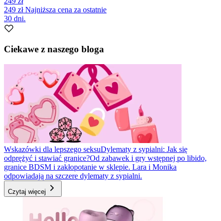
249 zł
249 zł
Najniższa cena za ostatnie
30 dni.
Ciekawe z naszego bloga
Wskazówki dla lepszego seksu
Dylematy z sypialni: Jak się
odprężyć i stawiać granice?
Od zabawek i gry wstępnej po libido,
granice BDSM i zakłopotanie w sklepie. Lara i Monika
odpowiadają na szczere dylematy z sypialni.
Czytaj więcej