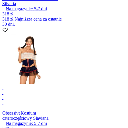
Silveria
Na magazynie:
5-7
dni
318 zł
318 zł
Najniższa cena za ostatnie
30 dni.
Obsessive
Kostium
czteroczęściowy Slaviana
Na magazynie:
5-7
dni