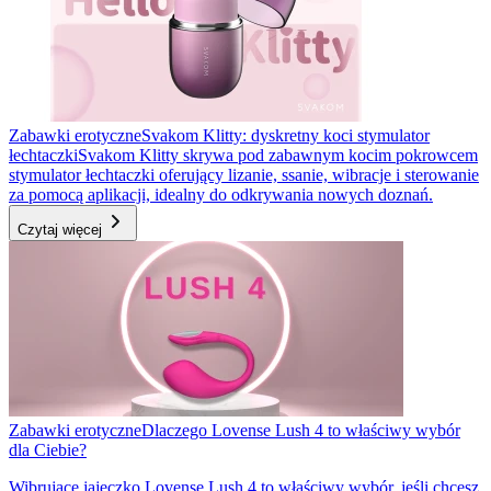
Zabawki erotyczne
Svakom Klitty: dyskretny koci stymulator
łechtaczki
Svakom Klitty skrywa pod zabawnym kocim pokrowcem
stymulator łechtaczki oferujący lizanie, ssanie, wibracje i sterowanie
za pomocą aplikacji, idealny do odkrywania nowych doznań.
Czytaj więcej
Zabawki erotyczne
Dlaczego Lovense Lush 4 to właściwy wybór
dla Ciebie?
Wibrujące jajeczko Lovense Lush 4 to właściwy wybór, jeśli chcesz