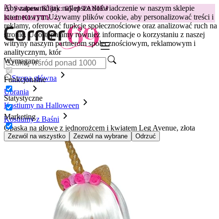
Aby zapewnić jak najlepsze doświadczenie w naszym sklepie
😽
Svakom Klitty: 65 zł TANIEJ
internetowym.
Używamy plików cookie, aby personalizować treści i
Kod: KLITTY →
reklamy, oferować funkcje społecznościowe oraz analizować ruch na
stronie. Udostępniamy również informacje o korzystaniu z naszej
witryny naszym partnerom społecznościowym, reklamowym i
analitycznym, któr
Wymagane
Strona główna
Funkcjonalne
Ubrania
Statystyczne
Kostiumy na Halloween
Marketing
Kostiumy z Baśni
Opaska na głowę z jednorożcem i kwiatem Leg Avenue, złota
Zezwól na wszystko
Zezwól na wybrane
Odrzuć