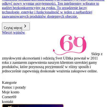
odkryć nowy wymiar przyjemności. Ten inteligentny wibrator to
gadżet bezkonkurencyjny na rynku. To urządzenie łączy
technologię, estetykę i funkcjonalność w jeden z najbardziej
zaawansowanych produktów dostępnych obecnie.
Czytaj więcej
Więcej wpisów
Sklep z
zmysłowymi akcesoriami i odzieżą Svet Užitka powstał w 2011
roku z zamiarem zapewnienia naszym klientom szerokiej gamy
produktów, które przynoszą przyjemność w różny sposób i
jednocześnie zapewniają doskonałe wrażenia zakupowe online.
Kategorie
Pomoc i porady
Moje konto
Corner69
kontakt