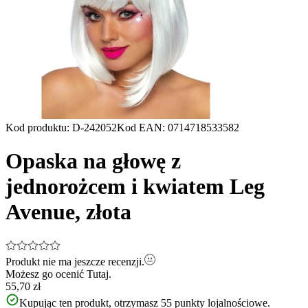
Kod produktu
:
D-242052
Kod EAN
:
0714718533582
Opaska na głowę z
jednorożcem i kwiatem Leg
Avenue, złota
Produkt nie ma jeszcze recenzji.
Możesz go ocenić
Tutaj.
55,70 zł
Kupując ten produkt, otrzymasz
55
punkty lojalnościowe.