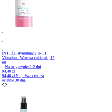
INTT
Żel stymulujący INTT
Vibration - Watowa cukiernia, 15
ml
Na magazynie:
1-2
dni
94,40 zł
94,40 zł
Najniższa cena za
ostatnie 30 dni.