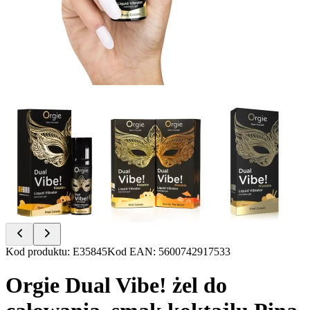
Item
Kod produktu
:
E35845
Kod EAN
:
5600742917533
1
of
Orgie Dual Vibe! żel do
6