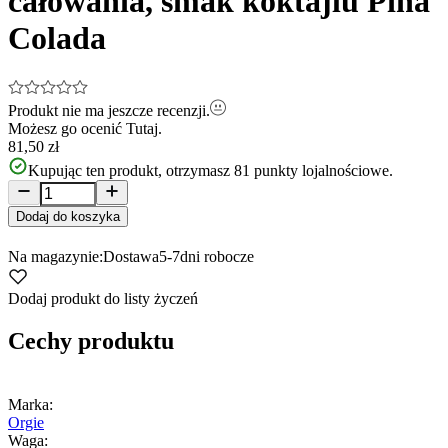
całowania, smak koktajlu Pina
Colada
Produkt nie ma jeszcze recenzji.
Możesz go ocenić
Tutaj.
81,50 zł
Kupując ten produkt, otrzymasz
81
punkty lojalnościowe.
Dodaj do koszyka
Na magazynie:
Dostawa
5-7
dni robocze
Dodaj produkt do listy życzeń
Cechy produktu
Marka:
Orgie
Waga: