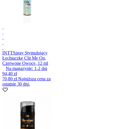
INTT
Spray Stymulujący
Łechtaczkę Clit Me On,
Czerwone Owoce, 12 ml
Na magazynie:
1-2
dni
94,40 zł
70,80 zł
Najniższa cena za
ostatnie 30 dni.