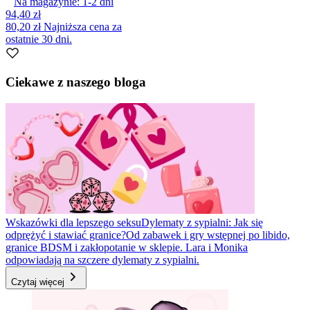
Na magazynie:
1-2
dni
94,40 zł
80,20 zł
Najniższa cena za
ostatnie 30 dni.
Ciekawe z naszego bloga
Wskazówki dla lepszego seksu
Dylematy z sypialni: Jak się
odprężyć i stawiać granice?
Od zabawek i gry wstępnej po libido,
granice BDSM i zakłopotanie w sklepie. Lara i Monika
odpowiadają na szczere dylematy z sypialni.
Czytaj więcej