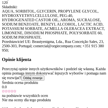
120
Składniki:
AQUA, SORBITOL, GLYCERIN, PROPYLENE GLYCOL,
HYDROXYETHYLCELLULOSE, PEG-40,
HYDROGENATED CASTOR OIL, AROMA, SUCRALOSE,
SODIUM BENZOATE, BENZYL ALCOHOL, LACTIC ACID,
POTASSIUM SORBATE, ACMELLA OLERACEA EXTRACT,
LIMONENE, DISODIUM PHOSPHATE, POLYSORBATE 60,
SODIUM PHOSPHATE.
Przedstawiciel UE:
Beautyenigma, Lda.
, Rua Conceição Sales, 23
,
2500-303
, Portugal;
comercial@orgiecompany.com;
+351 915 380
950;
Opinie klijenta
Przeczytaj opinie innych użytkowników i podziel się własną. Każda
opinia pomaga innym dokonywać lepszych wyborów i pomaga nam
się rozwijać!
Oddaj mnenje
Średnia ocena produktu
0.0
na podstawie wszystkich ocen
Nie ma oceny dla tego produktu