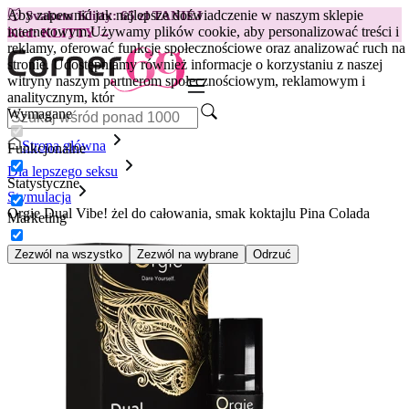
Aby zapewnić jak najlepsze doświadczenie w naszym sklepie
😽
Svakom Klitty: 65 zł TANIEJ
internetowym.
Używamy plików cookie, aby personalizować treści i
Kod: KLITTY →
reklamy, oferować funkcje społecznościowe oraz analizować ruch na
stronie. Udostępniamy również informacje o korzystaniu z naszej
witryny naszym partnerom społecznościowym, reklamowym i
analitycznym, któr
Wymagane
Strona główna
Funkcjonalne
Dla lepszego seksu
Statystyczne
Stymulacja
Orgie Dual Vibe! żel do całowania, smak koktajlu Pina Colada
Marketing
Zezwól na wszystko
Zezwól na wybrane
Odrzuć