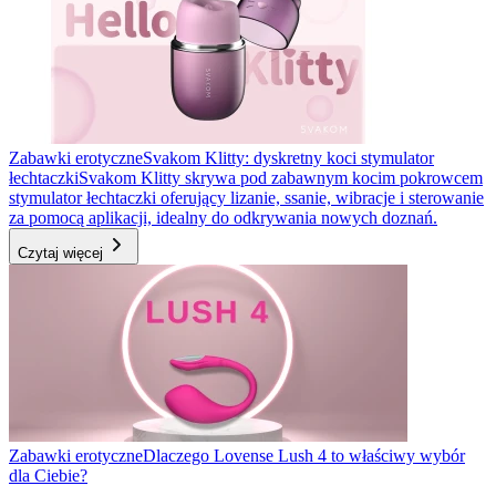
Zabawki erotyczne
Svakom Klitty: dyskretny koci stymulator
łechtaczki
Svakom Klitty skrywa pod zabawnym kocim pokrowcem
stymulator łechtaczki oferujący lizanie, ssanie, wibracje i sterowanie
za pomocą aplikacji, idealny do odkrywania nowych doznań.
Czytaj więcej
Zabawki erotyczne
Dlaczego Lovense Lush 4 to właściwy wybór
dla Ciebie?