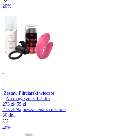
20%
Zestaw Flirciarski wieczór
Na magazynie:
1-2
dni
273 zł
455 zł
273 zł
Najniższa cena za ostatnie
30 dni.
40%