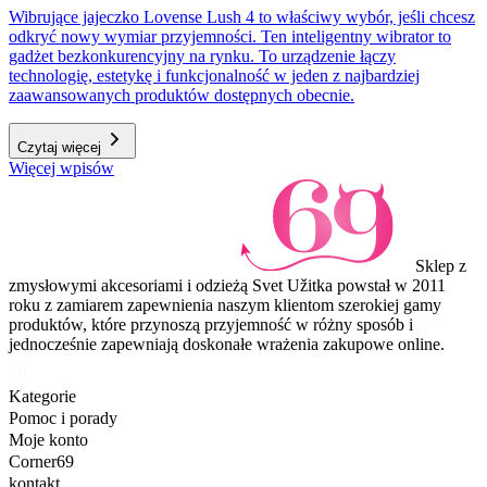
Wibrujące jajeczko Lovense Lush 4 to właściwy wybór, jeśli chcesz
odkryć nowy wymiar przyjemności. Ten inteligentny wibrator to
gadżet bezkonkurencyjny na rynku. To urządzenie łączy
technologię, estetykę i funkcjonalność w jeden z najbardziej
zaawansowanych produktów dostępnych obecnie.
Czytaj więcej
Więcej wpisów
Sklep z
zmysłowymi akcesoriami i odzieżą Svet Užitka powstał w 2011
roku z zamiarem zapewnienia naszym klientom szerokiej gamy
produktów, które przynoszą przyjemność w różny sposób i
jednocześnie zapewniają doskonałe wrażenia zakupowe online.
Kategorie
Pomoc i porady
Moje konto
Corner69
kontakt