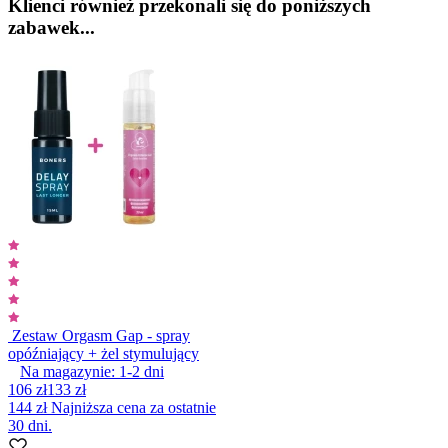
Klienci również przekonali się do poniższych
zabawek...
Zestaw Orgasm Gap - spray
opóźniający + żel stymulujący
Na magazynie:
1-2
dni
106 zł
133 zł
144 zł
Najniższa cena za ostatnie
30 dni.