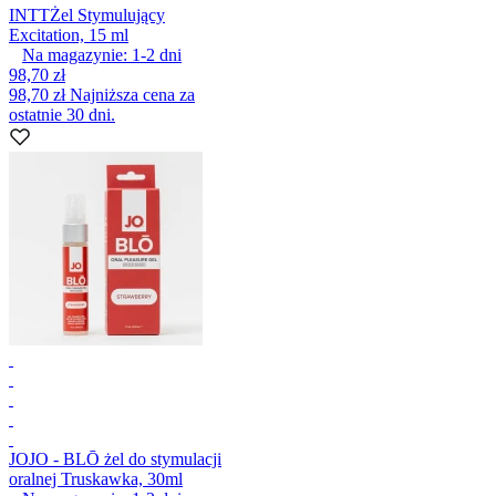
INTT
Żel Stymulujący
Excitation, 15 ml
Na magazynie:
1-2
dni
98,70 zł
98,70 zł
Najniższa cena za
ostatnie 30 dni.
JO
JO - BLŌ żel do stymulacji
oralnej Truskawka, 30ml