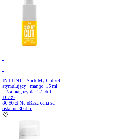
INTT
INTT Suck My Clit żel
stymulujący - mango, 15 ml
Na magazynie:
1-2
dni
107 zł
80,50 zł
Najniższa cena za
ostatnie 30 dni.