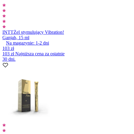
INTT
Żel stymulujący Vibration!
Ganjah, 15 ml
Na magazynie:
1-2
dni
103 zł
103 zł
Najniższa cena za ostatnie
30 dni.