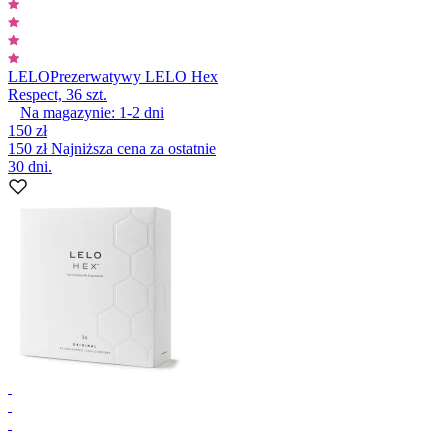
LELO
Prezerwatywy LELO Hex
Respect, 36 szt.
Na magazynie:
1-2
dni
150 zł
150 zł
Najniższa cena za ostatnie
30 dni.