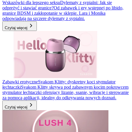
Wskazówki dla lepszego seksu
Dylematy z sypialni: Jak się
odprężyć i stawiać granice?
Od zabawek i gry wstępnej po libido,
granice BDSM i zakłopotanie w sklepie. Lara i Monika
odpowiadają na szczere dylematy z sypialni.
Czytaj więcej
Zabawki erotyczne
Svakom Klitty: dyskretny koci stymulator
łechtaczki
Svakom Klitty skrywa pod zabawnym kocim pokrowcem
stymulator łechtaczki oferujący lizanie, ssanie, wibracje i sterowanie
za pomocą aplikacji, idealny do odkrywania nowych doznań.
Czytaj więcej