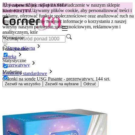
Aby zapewnić jak najlepsze doświadczenie w naszym sklepie
😽
Svakom Klitty: 65 zł TANIEJ
internetowym.
Używamy plików cookie, aby personalizować treści i
Kod: KLITTY →
reklamy, oferować funkcje społecznościowe oraz analizować ruch na
stronie. Udostępniamy również informacje o korzystaniu z naszej
witryny naszym partnerom społecznościowym, reklamowym i
analitycznym, któr
Wymagane
Strona główna
Funkcjonalne
Apteka
Statystyczne
Prezerwatywy
Marketing
Kondomy standardowe
Osłonki na sondę USG Pasante - prezerwatywy, 144 szt.
Zezwól na wszystko
Zezwól na wybrane
Odrzuć