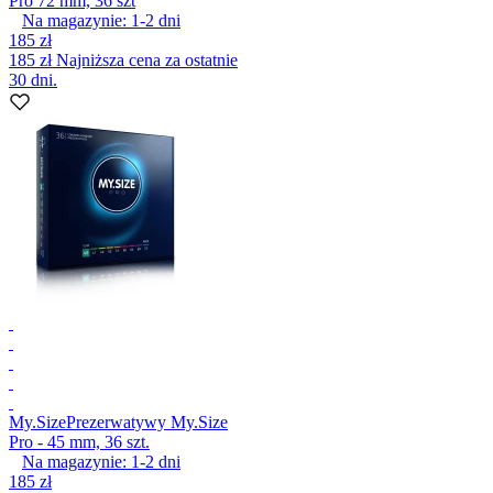
Pro 72 mm, 36 szt
Na magazynie:
1-2
dni
185 zł
185 zł
Najniższa cena za ostatnie
30 dni.
My.Size
Prezerwatywy My.Size
Pro - 45 mm, 36 szt.
Na magazynie:
1-2
dni
185 zł