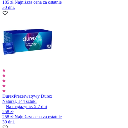
185 zł
Najniższa cena za ostatnie
30 dni.
Durex
Prezerwatywy Durex
Natural, 144 sztuki
Na magazynie:
5-7
dni
258 zł
258 zł
Najniższa cena za ostatnie
30 dni.