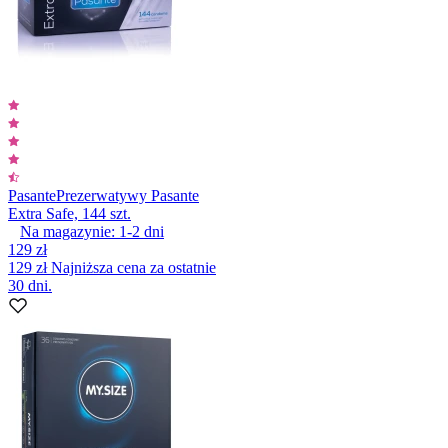
Pasante
Prezerwatywy Pasante
Extra Safe, 144 szt.
Na magazynie:
1-2
dni
129 zł
129 zł
Najniższa cena za ostatnie
30 dni.