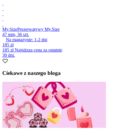
My.Size
Prezerwatywy My.Size
47 mm, 36 szt.
Na magazynie:
1-2
dni
185 zł
185 zł
Najniższa cena za ostatnie
30 dni.
Ciekawe z naszego bloga