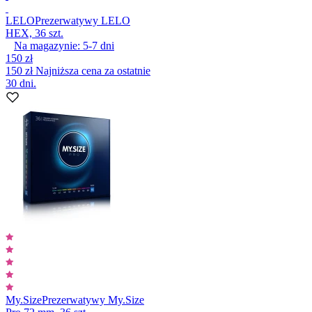
LELO
Prezerwatywy LELO
HEX, 36 szt.
Na magazynie:
5-7
dni
150 zł
150 zł
Najniższa cena za ostatnie
30 dni.
My.Size
Prezerwatywy My.Size