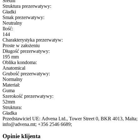
Średni
Struktura prezerwatywy:
Gładki
Smak prezerwatywy:
Neutralny
Ilość:
144
Charakterystyka prezerwatyw:
Proste w założeniu
Długość prezerwatywy:
195 mm
Oblika kondoma:
Anatomical
Grubość prezerwatywy:
Normalny
Materiał:
Guma
Szerokość prezerwatywy:
52mm
Struktura:
Gładka
Przedstawiciel UE:
Advena Ltd.
, Tower Street 0
, BKR 4013
, Malta;
info@advena.mt;
+356 2546 6689;
Opinie klijenta