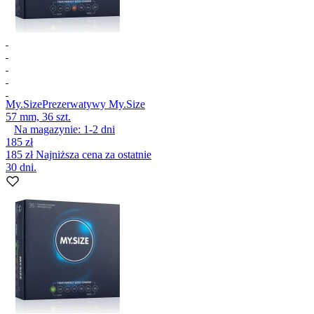
My.Size
Prezerwatywy My.Size
57 mm, 36 szt.
Na magazynie:
1-2
dni
185 zł
185 zł
Najniższa cena za ostatnie
30 dni.