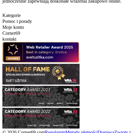
jednocześnie zapewniają doskonałe wrażenia zakupowe online.
Kategorie
Pomoc i porady
Moje konto
Corner69
kontakt
© 2026 Corner69.com
Regulamin
Metody płatności
Dostawa
Zwroty i