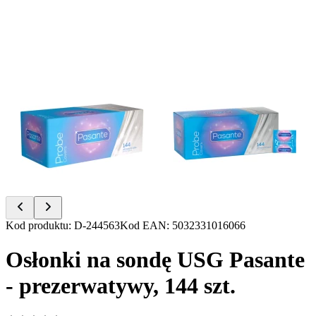
Item
Kod produktu
:
D-244563
Kod EAN
:
5032331016066
1
of
Osłonki na sondę USG Pasante
2
- prezerwatywy, 144 szt.