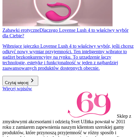
Zabawki erotyczne
Dlaczego Lovense Lush 4 to właściwy wybór
dla Ciebie?
Wibrujące jajeczko Lovense Lush 4 to właściwy wybór, jeśli chcesz
odkryć nowy wymiar przyjemności. Ten inteligentny wibrator to
gadżet bezkonkurencyjny na rynku. To urządzenie łączy
technologię, estetykę i funkcjonalność w jeden z najbardziej
zaawansowanych produktów dostępnych obecnie.
Czytaj więcej
Więcej wpisów
Sklep z
zmysłowymi akcesoriami i odzieżą Svet Užitka powstał w 2011
roku z zamiarem zapewnienia naszym klientom szerokiej gamy
produktów, które przynoszą przyjemność w różny sposób i