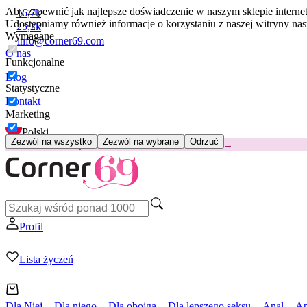
Aby zapewnić jak najlepsze doświadczenie w naszym sklepie intern
16,7k
Udostępniamy również informacje o korzystaniu z naszej witryny n
25,2k
Wymagane
info@corner69.com
O nas
Funkcjonalne
Blog
Statystyczne
Kontakt
Marketing
Polski
Zezwól na wszystko
Zezwól na wybrane
Odrzuć
😽
Svakom Klitty: 65 zł TANIEJ
Kod: KLITTY →
Profil
Lista życzeń
Dla Niej
Dla niego
Dla obojga
Dla lepszego seksu
Anal
Ap