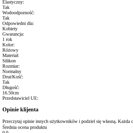
Elastyczny:
Tak
Wodoodporność:
Tak
Odpowiedni dla:
Kobiety
Gwarancja:
1 rok
Kolor:
Różowy
Materiał:
Silikon
Rozmiar:
Normalny
Drut/Kość:
Tak
Długość:
16.50cm
Przedstawiciel UE:
Opinie klijenta
Przeczytaj opinie innych użytkowników i podziel się własną. Każd
Średnia ocena produktu
0.0