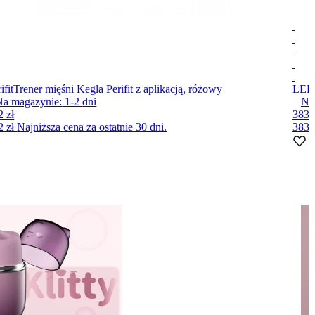
ifit
Trener mięśni Kegla Perifit z aplikacją, różowy
LEL
Na magazynie:
1-2
dni
Na
2 zł
383 
2 zł
Najniższa cena za ostatnie 30 dni.
383 