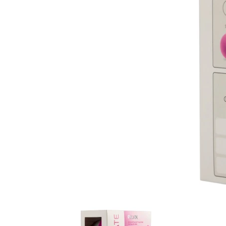
Item
1