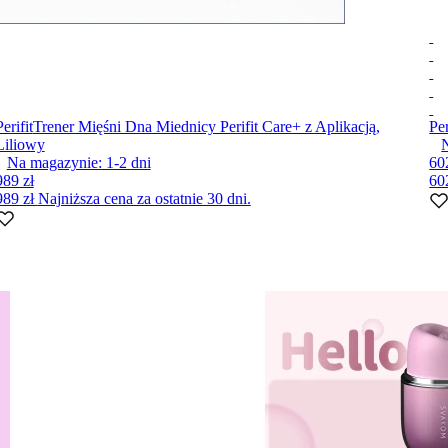
Perifit
Trener Mięśni Dna Miednicy Perifit Care+ z Aplikacją,
Per
Liliowy
Na magazynie:
1-2
dni
60
989 zł
60
989 zł
Najniższa cena za ostatnie 30 dni.