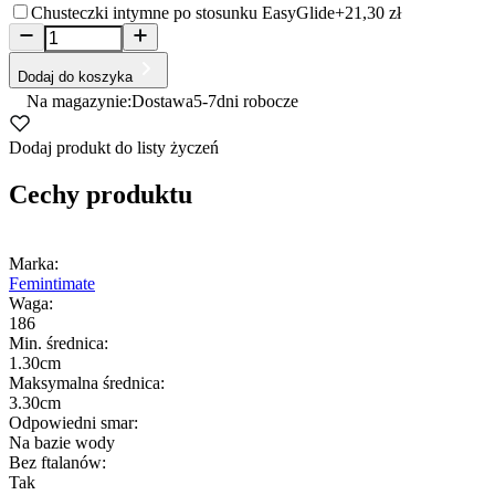
Chusteczki intymne po stosunku EasyGlide
+21,30 zł
Dodaj do koszyka
Na magazynie:
Dostawa
5-7
dni robocze
Dodaj produkt do listy życzeń
Cechy produktu
Marka:
Femintimate
Waga:
186
Min. średnica:
1.30cm
Maksymalna średnica:
3.30cm
Odpowiedni smar:
Na bazie wody
Bez ftalanów:
Tak