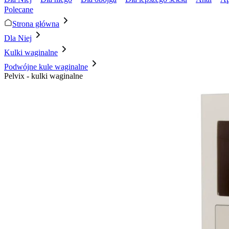
Polecane
Strona główna
Dla Niej
Kulki waginalne
Podwójne kule waginalne
Pelvix - kulki waginalne