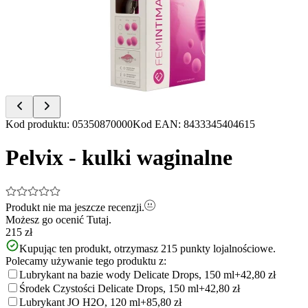
of
4
Item
Kod produktu
:
05350870000
Kod EAN
:
8433345404615
1
of
Pelvix - kulki waginalne
4
Produkt nie ma jeszcze recenzji.
Możesz go ocenić
Tutaj.
215 zł
Kupując ten produkt, otrzymasz
215
punkty lojalnościowe.
Polecamy używanie tego produktu z:
Lubrykant na bazie wody Delicate Drops, 150 ml
+42,80 zł
Środek Czystości Delicate Drops, 150 ml
+42,80 zł
Lubrykant JO H2O, 120 ml
+85,80 zł