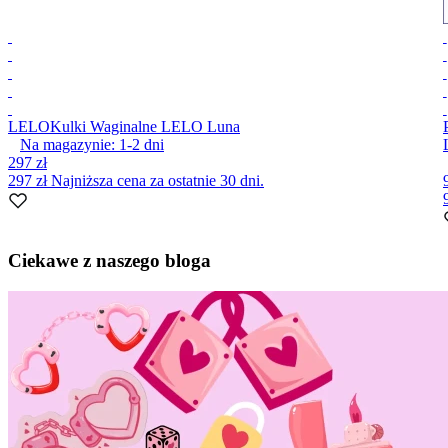
LELO
Kulki Waginalne LELO Luna
Na magazynie:
1-2
dni
297 zł
297 zł
Najniższa cena za ostatnie 30 dni.
Item
1
Ciekawe z naszego bloga
of
10