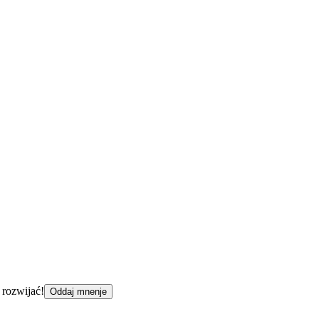
 rozwijać!
Oddaj mnenje