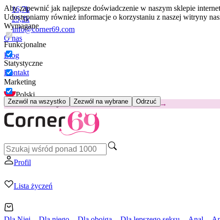
Aby zapewnić jak najlepsze doświadczenie w naszym sklepie intern
16,7k
Udostępniamy również informacje o korzystaniu z naszej witryny n
25,2k
Wymagane
info@corner69.com
O nas
Funkcjonalne
Blog
Statystyczne
Kontakt
Marketing
Polski
Zezwól na wszystko
Zezwól na wybrane
Odrzuć
😽
Svakom Klitty: 65 zł TANIEJ
Kod: KLITTY →
Profil
Lista życzeń
Dla Niej
Dla niego
Dla obojga
Dla lepszego seksu
Anal
Ap