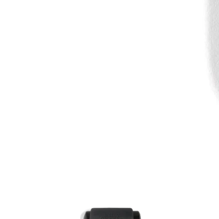
Item
1