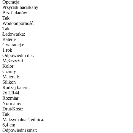
Operacja:
Przycisk naciskany
Bez ftalanów:
Tak
Wodoodporność:
Tak
Ładowarka:
Baterie
Gwarancja:
1 rok
Odpowiedni dla:
Mężczyźni
Kolor:
Czarny
Materiał:
Silikon
Rodzaj baterii:
2x LR44
Rozmiar:
Normalny
Drut/Kość:
Tak
Maksymalna średnica:
6,4 cm
Odpowiedni smar: