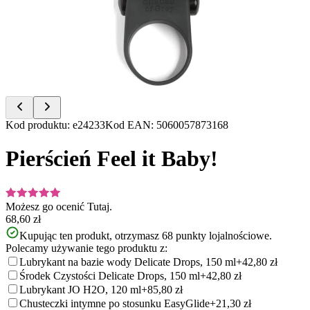
of
3
Item
Kod produktu
:
e24233
Kod EAN
:
5060057873168
1
of
Pierścień Feel it Baby!
3
Możesz go ocenić
Tutaj.
68,60 zł
Kupując ten produkt, otrzymasz
68
punkty lojalnościowe.
Polecamy używanie tego produktu z:
Lubrykant na bazie wody Delicate Drops, 150 ml
+42,80 zł
Środek Czystości Delicate Drops, 150 ml
+42,80 zł
Lubrykant JO H2O, 120 ml
+85,80 zł
Chusteczki intymne po stosunku EasyGlide
+21,30 zł