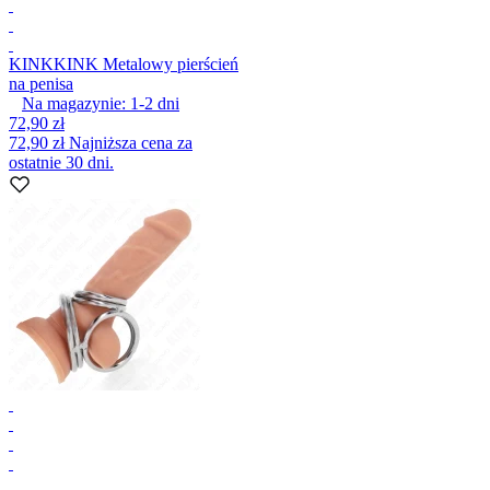
KINK
KINK Metalowy pierścień
na penisa
Na magazynie:
1-2
dni
72,90 zł
72,90 zł
Najniższa cena za
ostatnie 30 dni.