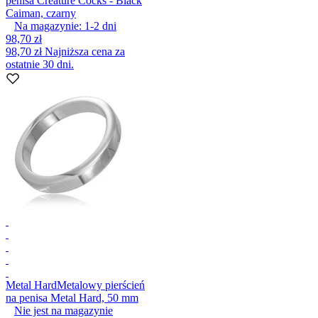
penisa Creature Cocks - Black
Caiman, czarny
Na magazynie:
1-2
dni
98,70 zł
98,70 zł
Najniższa cena za
ostatnie 30 dni.
Metal Hard
Metalowy pierścień
na penisa Metal Hard, 50 mm
Nie jest na magazynie