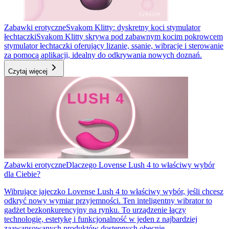
Zabawki erotyczne
Svakom Klitty: dyskretny koci stymulator
łechtaczki
Svakom Klitty skrywa pod zabawnym kocim pokrowcem
stymulator łechtaczki oferujący lizanie, ssanie, wibracje i sterowanie
za pomocą aplikacji, idealny do odkrywania nowych doznań.
Czytaj więcej
Zabawki erotyczne
Dlaczego Lovense Lush 4 to właściwy wybór
dla Ciebie?
Wibrujące jajeczko Lovense Lush 4 to właściwy wybór, jeśli chcesz
odkryć nowy wymiar przyjemności. Ten inteligentny wibrator to
gadżet bezkonkurencyjny na rynku. To urządzenie łączy
technologię, estetykę i funkcjonalność w jeden z najbardziej
zaawansowanych produktów dostępnych obecnie.