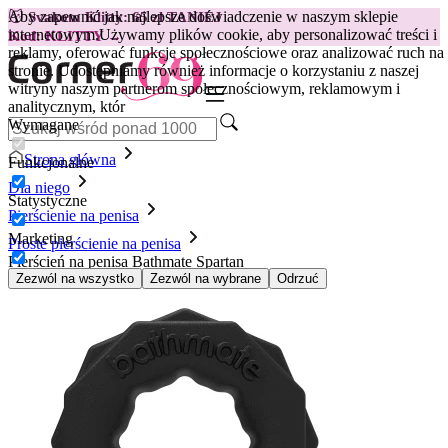
Aby zapewnić jak najlepsze doświadczenie w naszym sklepie
😽
Svakom Klitty: 65 zł TANIEJ
internetowym.
Używamy plików cookie, aby personalizować treści i
Kod: KLITTY →
reklamy, oferować funkcje społecznościowe oraz analizować ruch na
stronie. Udostępniamy również informacje o korzystaniu z naszej
witryny naszym partnerom społecznościowym, reklamowym i
analitycznym, któr
Wymagane
Strona główna
Funkcjonalne
Dla niego
Statystyczne
Pierścienie na penisa
Marketing
Proste pierścienie na penisa
Pierścień na penisa Bathmate Spartan
Zezwól na wszystko
Zezwól na wybrane
Odrzuć