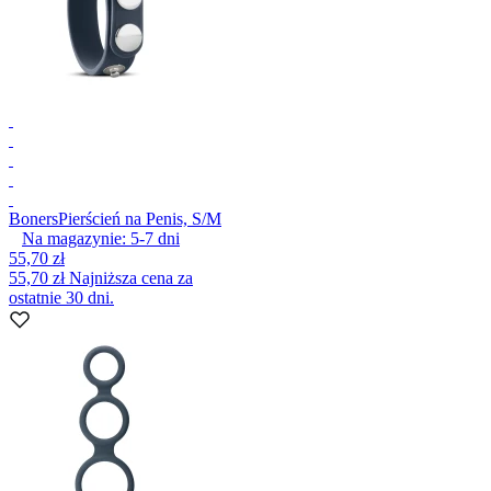
Boners
Pierścień na Penis, S/M
Na magazynie:
5-7
dni
55,70 zł
55,70 zł
Najniższa cena za
ostatnie 30 dni.