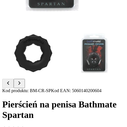
Item
Kod produktu
:
BM-CR-SP
Kod EAN
:
5060140200604
1
of
Pierścień na penisa Bathmate
2
Spartan