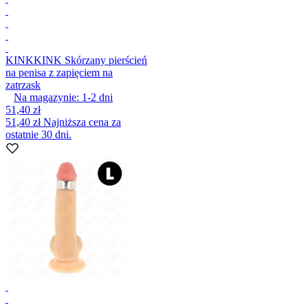
KINK
KINK Skórzany pierścień
na penisa z zapięciem na
zatrzask
Na magazynie:
1-2
dni
51,40 zł
51,40 zł
Najniższa cena za
ostatnie 30 dni.