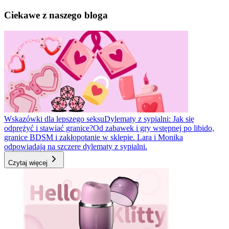
Ciekawe z naszego bloga
Wskazówki dla lepszego seksu
Dylematy z sypialni: Jak się
odprężyć i stawiać granice?
Od zabawek i gry wstępnej po libido,
granice BDSM i zakłopotanie w sklepie. Lara i Monika
odpowiadają na szczere dylematy z sypialni.
Czytaj więcej