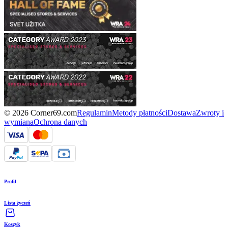
© 2026 Corner69.com
Regulamin
Metody płatności
Dostawa
Zwroty i
wymiana
Ochrona danych
Profil
Lista życzeń
Koszyk