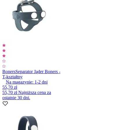
Boners
Separator Jąder Boners -
T-kształtny
Na magazynie:
1-2
dni
55,70 zł
55,70 zł
Najniższa cena za
ostatnie 30 dni.