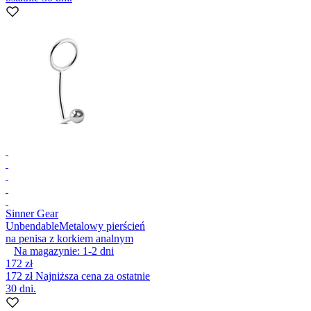
Sinner Gear
Unbendable
Metalowy pierścień
na penisa z korkiem analnym
Na magazynie:
1-2
dni
172 zł
172 zł
Najniższa cena za ostatnie
30 dni.