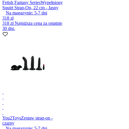
Fetish Fantasy Series
Wypełniony
Squirt Strap-On, 22 cm - Jasny
Na magazynie:
5-7
dni
318 zł
318 zł
Najniższa cena za ostatnie
30 dni.
You2Toys
Zestaw strap-on -
czarny
Na magazynie:
5-7
dni