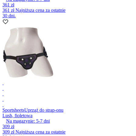
361 zł
361 zł
Najniższa cena za ostatnie
30 dni.
Sportsheets
Uprząż do strap-onu
Lush, fioletowa
Na magazynie:
5-7
dni
309 zł
309 zł
Najniższa cena za ostatnie