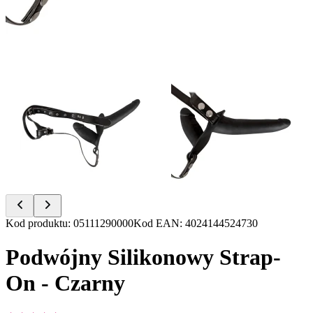
Item
Kod produktu
:
05111290000
Kod EAN
:
4024144524730
1
of
Podwójny Silikonowy Strap-
2
On - Czarny