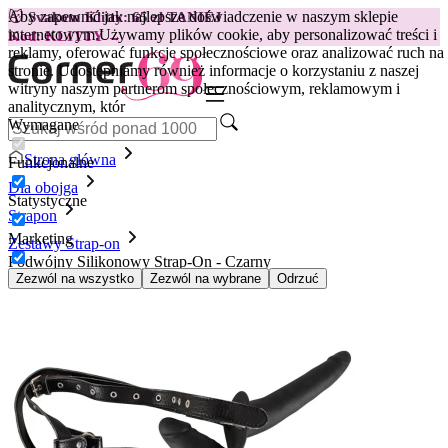
Aby zapewnić jak najlepsze doświadczenie w naszym sklepie
😽
Svakom Klitty: 65 zł TANIEJ
internetowym.
Używamy plików cookie, aby personalizować treści i
Kod: KLITTY →
reklamy, oferować funkcje społecznościowe oraz analizować ruch na
stronie. Udostępniamy również informacje o korzystaniu z naszej
witryny naszym partnerom społecznościowym, reklamowym i
analitycznym, któr
Wymagane
Strona główna
Funkcjonalne
Dla obojga
Statystyczne
Strapon
Marketing
Zestawy Strap-on
Podwójny Silikonowy Strap-On - Czarny
Zezwól na wszystko
Zezwól na wybrane
Odrzuć