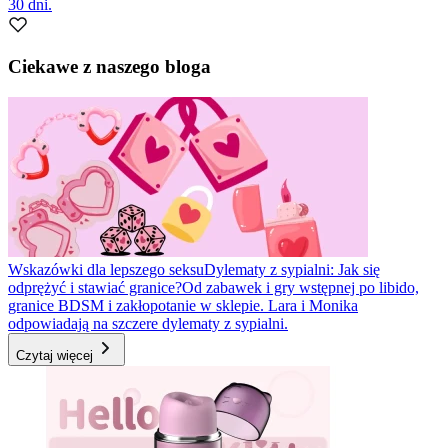
30 dni.
Ciekawe z naszego bloga
Wskazówki dla lepszego seksu
Dylematy z sypialni: Jak się
odprężyć i stawiać granice?
Od zabawek i gry wstępnej po libido,
granice BDSM i zakłopotanie w sklepie. Lara i Monika
odpowiadają na szczere dylematy z sypialni.
Czytaj więcej