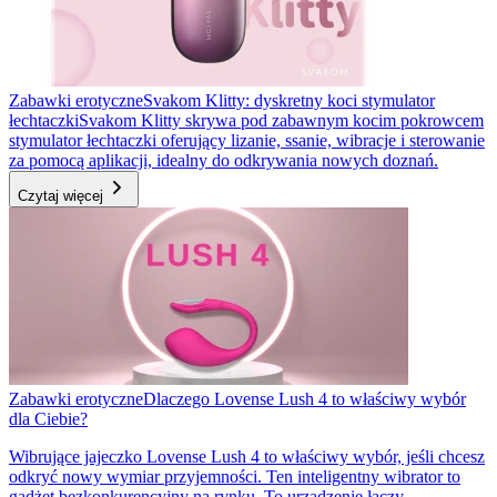
Zabawki erotyczne
Svakom Klitty: dyskretny koci stymulator
łechtaczki
Svakom Klitty skrywa pod zabawnym kocim pokrowcem
stymulator łechtaczki oferujący lizanie, ssanie, wibracje i sterowanie
za pomocą aplikacji, idealny do odkrywania nowych doznań.
Czytaj więcej
Zabawki erotyczne
Dlaczego Lovense Lush 4 to właściwy wybór
dla Ciebie?
Wibrujące jajeczko Lovense Lush 4 to właściwy wybór, jeśli chcesz
odkryć nowy wymiar przyjemności. Ten inteligentny wibrator to
gadżet bezkonkurencyjny na rynku. To urządzenie łączy