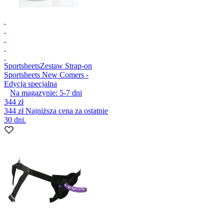
Sportsheets
Zestaw Strap-on
Sportsheets New Comers -
Edycja specjalna
Na magazynie:
5-7
dni
344 zł
344 zł
Najniższa cena za ostatnie
30 dni.