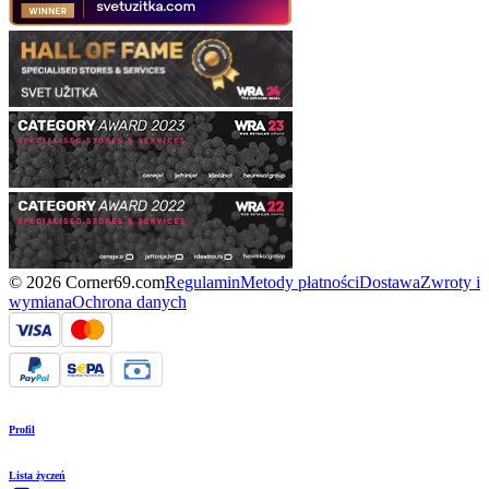
© 2026 Corner69.com
Regulamin
Metody płatności
Dostawa
Zwroty i
wymiana
Ochrona danych
Profil
Lista życzeń