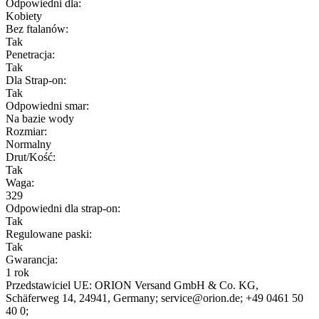
Odpowiedni dla:
Kobiety
Bez ftalanów:
Tak
Penetracja:
Tak
Dla Strap-on:
Tak
Odpowiedni smar:
Na bazie wody
Rozmiar:
Normalny
Drut/Kość:
Tak
Waga:
329
Odpowiedni dla strap-on:
Tak
Regulowane paski:
Tak
Gwarancja:
1 rok
Przedstawiciel UE:
ORION Versand GmbH & Co. KG
,
Schäferweg 14
, 24941
, Germany;
service@orion.de;
+49 0461 50
40 0;