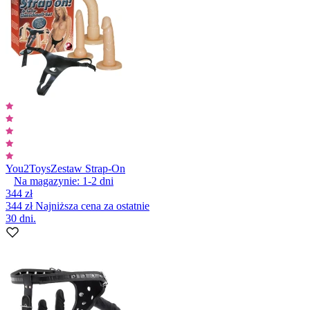
You2Toys
Zestaw Strap-On
Na magazynie:
1-2
dni
344 zł
344 zł
Najniższa cena za ostatnie
30 dni.