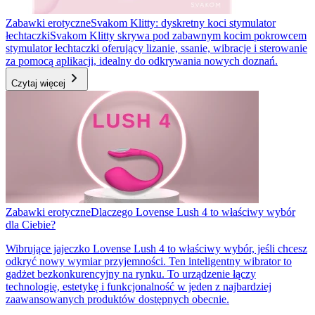
Zabawki erotyczne
Svakom Klitty: dyskretny koci stymulator
łechtaczki
Svakom Klitty skrywa pod zabawnym kocim pokrowcem
stymulator łechtaczki oferujący lizanie, ssanie, wibracje i sterowanie
za pomocą aplikacji, idealny do odkrywania nowych doznań.
Czytaj więcej
Zabawki erotyczne
Dlaczego Lovense Lush 4 to właściwy wybór
dla Ciebie?
Wibrujące jajeczko Lovense Lush 4 to właściwy wybór, jeśli chcesz
odkryć nowy wymiar przyjemności. Ten inteligentny wibrator to
gadżet bezkonkurencyjny na rynku. To urządzenie łączy
technologię, estetykę i funkcjonalność w jeden z najbardziej
zaawansowanych produktów dostępnych obecnie.