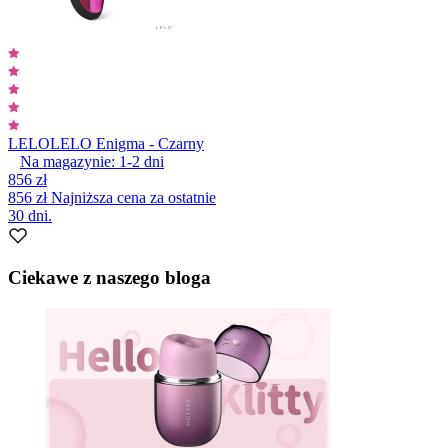
LELO
LELO Enigma - Czarny
Na magazynie:
1-2
dni
856 zł
856 zł
Najniższa cena za ostatnie
30 dni.
Ciekawe z naszego bloga