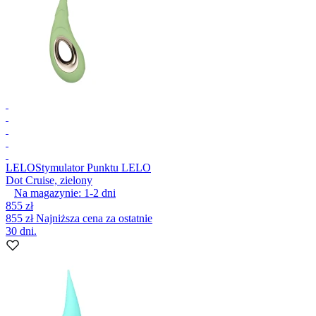
LELO
Stymulator Punktu LELO
Dot Cruise, zielony
Na magazynie:
1-2
dni
855 zł
855 zł
Najniższa cena za ostatnie
30 dni.