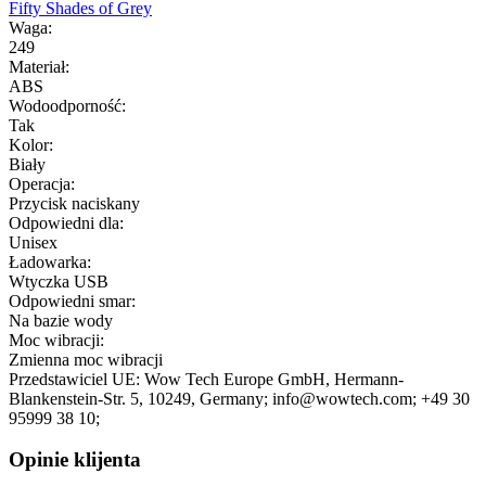
Fifty Shades of Grey
Waga:
249
Materiał:
ABS
Wodoodporność:
Tak
Kolor:
Biały
Operacja:
Przycisk naciskany
Odpowiedni dla:
Unisex
Ładowarka:
Wtyczka USB
Odpowiedni smar:
Na bazie wody
Moc wibracji:
Zmienna moc wibracji
Przedstawiciel UE:
Wow Tech Europe GmbH
, Hermann-
Blankenstein-Str. 5
, 10249
, Germany;
info@wowtech.com;
+49 30
95999 38 10;
Opinie klijenta