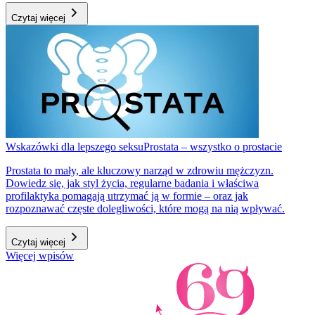
Czytaj więcej
Wskazówki dla lepszego seksu
Prostata – wszystko o prostacie
Prostata to mały, ale kluczowy narząd w zdrowiu mężczyzn.
Dowiedz się, jak styl życia, regularne badania i właściwa
profilaktyka pomagają utrzymać ją w formie – oraz jak
rozpoznawać częste dolegliwości, które mogą na nią wpływać.
Czytaj więcej
Więcej wpisów