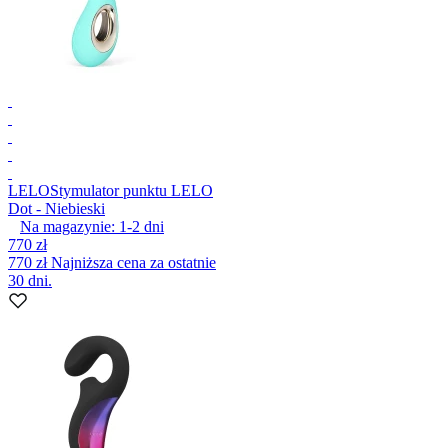
LELO
Stymulator punktu LELO
Dot - Niebieski
Na magazynie:
1-2
dni
770 zł
770 zł
Najniższa cena za ostatnie
30 dni.