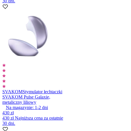
30 dni.
SVAKOM
Stymulator łechtaczki
SVAKOM Pulse Galaxie,
metaliczny liliowy
Na magazynie:
1-2
dni
430 zł
430 zł
Najniższa cena za ostatnie
30 dni.