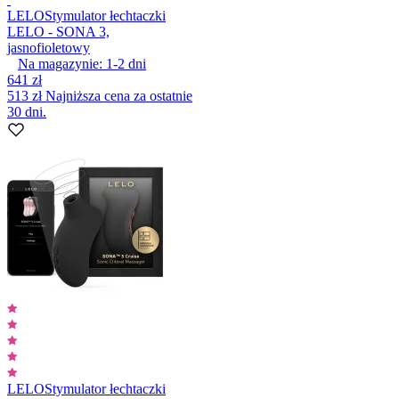
LELO
Stymulator łechtaczki
LELO - SONA 3,
jasnofioletowy
Na magazynie:
1-2
dni
641 zł
513 zł
Najniższa cena za ostatnie
30 dni.
LELO
Stymulator łechtaczki