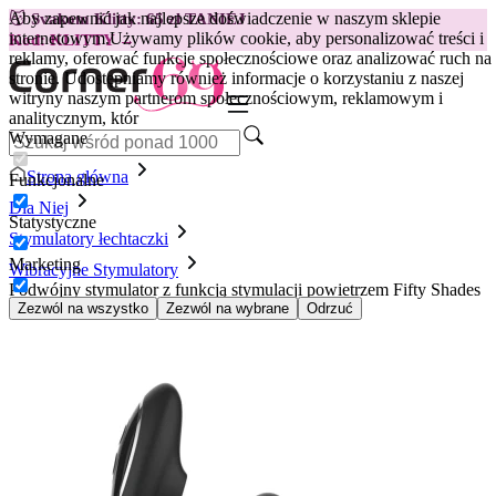
Aby zapewnić jak najlepsze doświadczenie w naszym sklepie
😽
Svakom Klitty: 65 zł TANIEJ
internetowym.
Używamy plików cookie, aby personalizować treści i
Kod: KLITTY →
reklamy, oferować funkcje społecznościowe oraz analizować ruch na
stronie. Udostępniamy również informacje o korzystaniu z naszej
witryny naszym partnerom społecznościowym, reklamowym i
analitycznym, któr
Wymagane
Strona główna
Funkcjonalne
Dla Niej
Statystyczne
Stymulatory łechtaczki
Marketing
Wibracyjne Stymulatory
Podwójny stymulator z funkcją stymulacji powietrzem Fifty Shades
of Grey - Greedy Girl Duet, czarny
Zezwól na wszystko
Zezwól na wybrane
Odrzuć