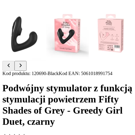
Item
Kod produktu
:
120690-Black
Kod EAN
:
5061018991754
1
of
Podwójny stymulator z funkcją
3
stymulacji powietrzem Fifty
Shades of Grey - Greedy Girl
Duet, czarny