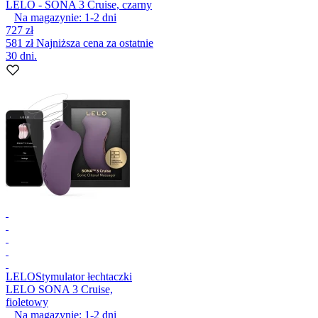
LELO - SONA 3 Cruise, czarny
Na magazynie:
1-2
dni
727 zł
581 zł
Najniższa cena za ostatnie
30 dni.
LELO
Stymulator łechtaczki
LELO SONA 3 Cruise,
fioletowy
Na magazynie:
1-2
dni