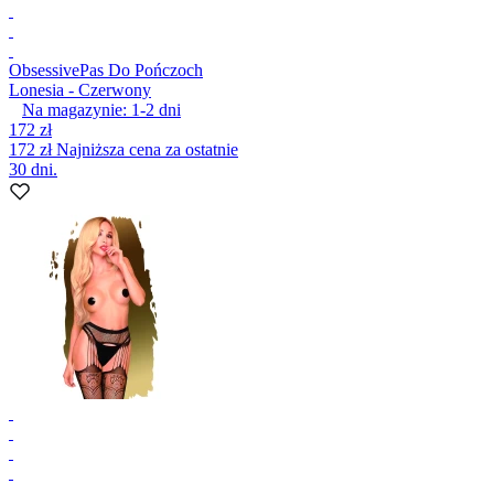
Obsessive
Pas Do Pończoch
Lonesia - Czerwony
Na magazynie:
1-2
dni
172 zł
172 zł
Najniższa cena za ostatnie
30 dni.