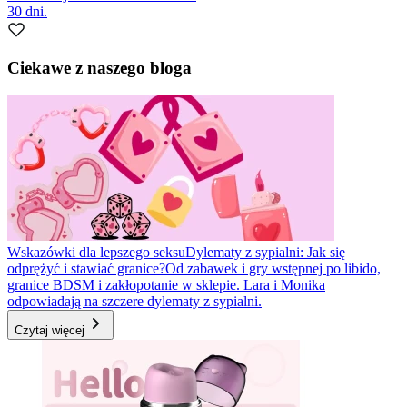
30 dni.
Ciekawe z naszego bloga
Wskazówki dla lepszego seksu
Dylematy z sypialni: Jak się
odprężyć i stawiać granice?
Od zabawek i gry wstępnej po libido,
granice BDSM i zakłopotanie w sklepie. Lara i Monika
odpowiadają na szczere dylematy z sypialni.
Czytaj więcej