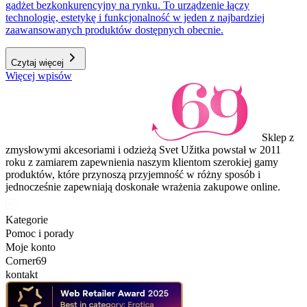
gadżet bezkonkurencyjny na rynku. To urządzenie łączy
technologię, estetykę i funkcjonalność w jeden z najbardziej
zaawansowanych produktów dostępnych obecnie.
Czytaj więcej
Więcej wpisów
Sklep z
zmysłowymi akcesoriami i odzieżą Svet Užitka powstał w 2011
roku z zamiarem zapewnienia naszym klientom szerokiej gamy
produktów, które przynoszą przyjemność w różny sposób i
jednocześnie zapewniają doskonałe wrażenia zakupowe online.
Kategorie
Pomoc i porady
Moje konto
Corner69
kontakt