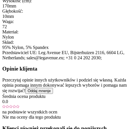
Wysokość (cm):
170mm
Głębokość:
10mm
Waga:
72
Materiał:
Nylon
Skład:
95% Nylon, 5% Spandex
Przedstawiciel UE:
Leg Avenue EU
, Bijsterhuizen 2116
, 6604 LG
,
Netherlands;
sales@legavenue.eu;
+31 0 24 202 2030;
Opinie klijenta
Przeczytaj opinie innych użytkowników i podziel się własną. Każda
opinia pomaga innym dokonywać lepszych wyborów i pomaga nam
się rozwijać!
Oddaj mnenje
Średnia ocena produktu
0.0
na podstawie wszystkich ocen
Nie ma oceny dla tego produktu
Klienci również przekonali się do poniższych