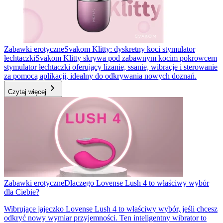
Zabawki erotyczne
Svakom Klitty: dyskretny koci stymulator
łechtaczki
Svakom Klitty skrywa pod zabawnym kocim pokrowcem
stymulator łechtaczki oferujący lizanie, ssanie, wibracje i sterowanie
za pomocą aplikacji, idealny do odkrywania nowych doznań.
Czytaj więcej
Zabawki erotyczne
Dlaczego Lovense Lush 4 to właściwy wybór
dla Ciebie?
Wibrujące jajeczko Lovense Lush 4 to właściwy wybór, jeśli chcesz
odkryć nowy wymiar przyjemności. Ten inteligentny wibrator to