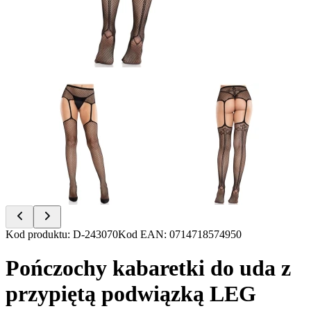
Item
Kod produktu
:
D-243070
Kod EAN
:
0714718574950
1
of
Pończochy kabaretki do uda z
2
przypiętą podwiązką LEG