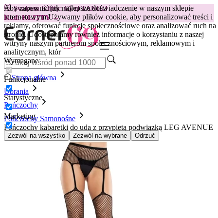
Aby zapewnić jak najlepsze doświadczenie w naszym sklepie
😽
Svakom Klitty: 65 zł TANIEJ
internetowym.
Używamy plików cookie, aby personalizować treści i
Kod: KLITTY →
reklamy, oferować funkcje społecznościowe oraz analizować ruch na
stronie. Udostępniamy również informacje o korzystaniu z naszej
witryny naszym partnerom społecznościowym, reklamowym i
analitycznym, któr
Wymagane
Strona główna
Funkcjonalne
Ubrania
Statystyczne
Pończochy
Marketing
Pończochy Samonośne
Pończochy kabaretki do uda z przypiętą podwiązką LEG AVENUE
HOSIERY, czarne
Zezwól na wszystko
Zezwól na wybrane
Odrzuć