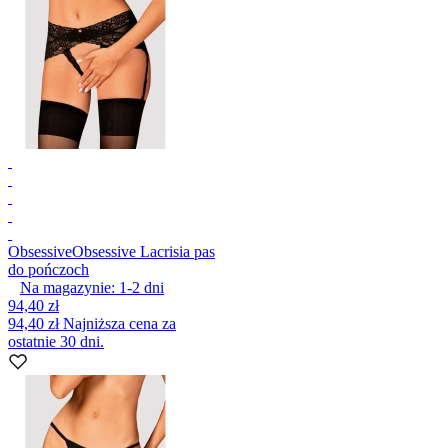
Obsessive
Obsessive Lacrisia pas
do pończoch
Na magazynie:
1-2
dni
94,40 zł
94,40 zł
Najniższa cena za
ostatnie 30 dni.