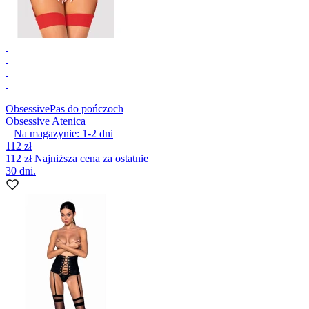
Obsessive
Pas do pończoch
Obsessive Atenica
Na magazynie:
1-2
dni
112 zł
112 zł
Najniższa cena za ostatnie
30 dni.