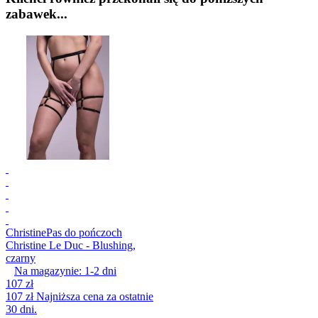
zabawek...
Christine
Pas do pończoch
Christine Le Duc - Blushing,
czarny
Na magazynie:
1-2
dni
107 zł
107 zł
Najniższa cena za ostatnie
30 dni.