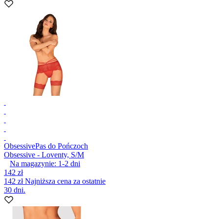
Obsessive
Pas do Pończoch
Obsessive - Loventy, S/M
Na magazynie:
1-2
dni
142 zł
142 zł
Najniższa cena za ostatnie
30 dni.