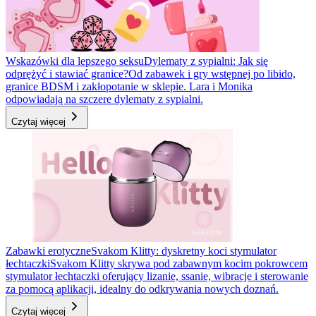
Wskazówki dla lepszego seksu
Dylematy z sypialni: Jak się
odprężyć i stawiać granice?
Od zabawek i gry wstępnej po libido,
granice BDSM i zakłopotanie w sklepie. Lara i Monika
odpowiadają na szczere dylematy z sypialni.
Czytaj więcej
Zabawki erotyczne
Svakom Klitty: dyskretny koci stymulator
łechtaczki
Svakom Klitty skrywa pod zabawnym kocim pokrowcem
stymulator łechtaczki oferujący lizanie, ssanie, wibracje i sterowanie
za pomocą aplikacji, idealny do odkrywania nowych doznań.
Czytaj więcej