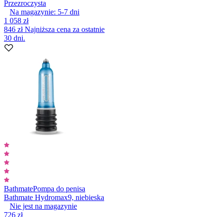
Przezroczysta
Na magazynie:
5-7
dni
1 058 zł
846 zł
Najniższa cena za ostatnie
30 dni.
Bathmate
Pompa do penisa
Bathmate Hydromax9, niebieska
Nie jest na magazynie
726 zł