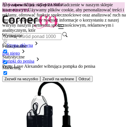
Aby zapewnić jak najlepsze doświadczenie w naszym sklepie
😽
Svakom Klitty: 65 zł TANIEJ
internetowym.
Używamy plików cookie, aby personalizować treści i
Kod: KLITTY →
reklamy, oferować funkcje społecznościowe oraz analizować ruch na
stronie. Udostępniamy również informacje o korzystaniu z naszej
witryny naszym partnerom społecznościowym, reklamowym i
analitycznym, któr
Wymagane
Strona główna
Funkcjonalne
Dla niego
Statystyczne
Pompki do penisa
Pretty Love Alexander wibrująca pompka do penisa
Marketing
Zezwól na wszystko
Zezwól na wybrane
Odrzuć