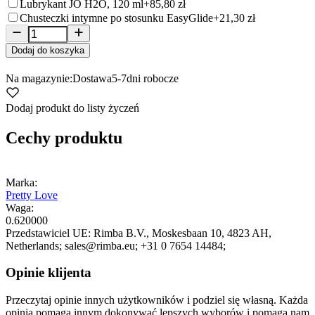
Lubrykant JO H2O, 120 ml
+85,80 zł
Chusteczki intymne po stosunku EasyGlide
+21,30 zł
Dodaj do koszyka
Na magazynie:
Dostawa
5-7
dni robocze
Dodaj produkt do listy życzeń
Cechy produktu
Marka:
Pretty Love
Waga:
0.620000
Przedstawiciel UE:
Rimba B.V.
, Moskesbaan 10
, 4823 AH
,
Netherlands;
sales@rimba.eu;
+31 0 7654 14484;
Opinie klijenta
Przeczytaj opinie innych użytkowników i podziel się własną. Każda
opinia pomaga innym dokonywać lepszych wyborów i pomaga nam