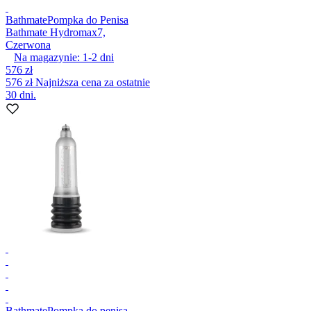
Bathmate
Pompka do Penisa
Bathmate Hydromax7,
Czerwona
Na magazynie:
1-2
dni
576 zł
576 zł
Najniższa cena za ostatnie
30 dni.
Bathmate
Pompka do penisa