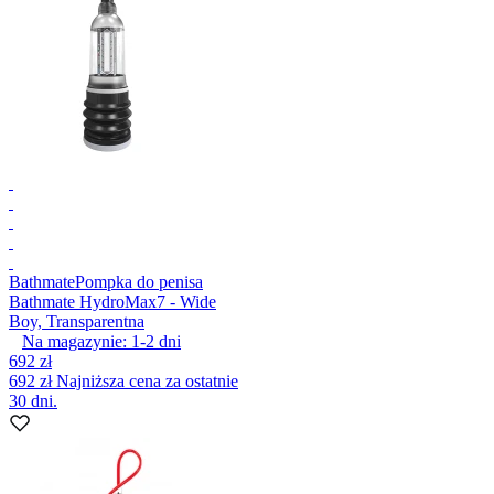
Bathmate
Pompka do penisa
Bathmate HydroMax7 - Wide
Boy, Transparentna
Na magazynie:
1-2
dni
692 zł
692 zł
Najniższa cena za ostatnie
30 dni.