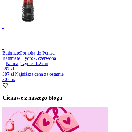
Bathmate
Pompka do Penisa
Bathmate Hydro7, czerwona
Na magazynie:
1-2
dni
387 zł
387 zł
Najniższa cena za ostatnie
30 dni.
Ciekawe z naszego bloga