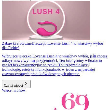
Zabawki erotyczne
Dlaczego Lovense Lush 4 to właściwy wybór
dla Ciebie?
Wibrujące jajeczko Lovense Lush 4 to właściwy wybór, jeśli chcesz
odkryć nowy wymiar przyjemności. Ten inteligentny wibrator to
gadżet bezkonkurencyjny na rynku. To urządzenie łączy
technologię, estetykę i funkcjonalność w jeden z najbardziej
zaawansowanych produktów dostępnych obecnie.
Czytaj więcej
Więcej wpisów