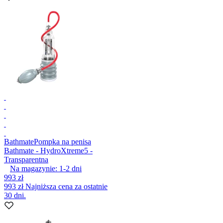
Bathmate
Pompka na penisa
Bathmate - HydroXtreme5 -
Transparentna
Na magazynie:
1-2
dni
993 zł
993 zł
Najniższa cena za ostatnie
30 dni.