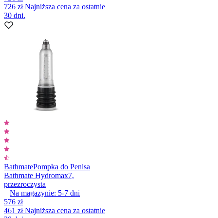
726 zł
Najniższa cena za ostatnie
30 dni.
Bathmate
Pompka do Penisa
Bathmate Hydromax7,
przezroczysta
Na magazynie:
5-7
dni
576 zł
461 zł
Najniższa cena za ostatnie