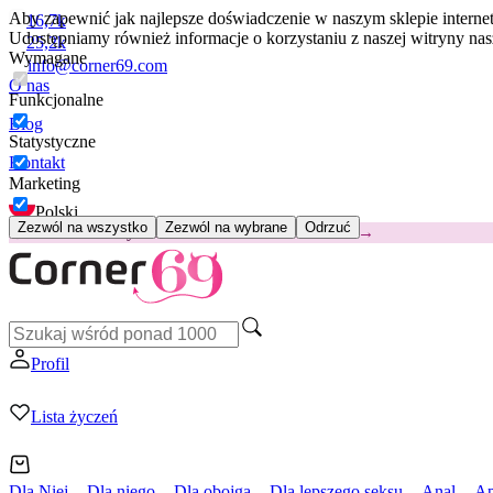
Aby zapewnić jak najlepsze doświadczenie w naszym sklepie intern
16,7k
Udostępniamy również informacje o korzystaniu z naszej witryny n
25,2k
Wymagane
info@corner69.com
O nas
Funkcjonalne
Blog
Statystyczne
Kontakt
Marketing
Polski
Zezwól na wszystko
Zezwól na wybrane
Odrzuć
😽
Svakom Klitty: 65 zł TANIEJ
Kod: KLITTY →
Profil
Lista życzeń
Dla Niej
Dla niego
Dla obojga
Dla lepszego seksu
Anal
Ap