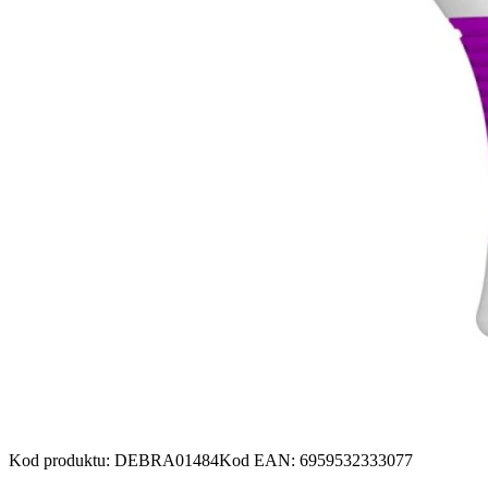
Kod produktu
:
DEBRA01484
Kod EAN
:
6959532333077