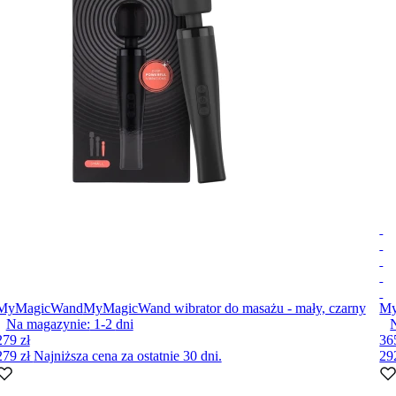
MyMagicWand
MyMagicWand wibrator do masażu - mały, czarny
My
Na magazynie:
1-2
dni
279 zł
36
279 zł
Najniższa cena za ostatnie 30 dni.
29