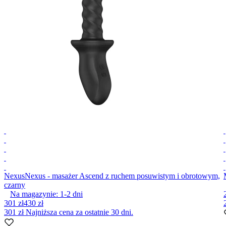
Nexus
Nexus - masażer Ascend z ruchem posuwistym i obrotowym,
czarny
Na magazynie:
1-2
dni
301 zł
430 zł
301 zł
Najniższa cena za ostatnie 30 dni.