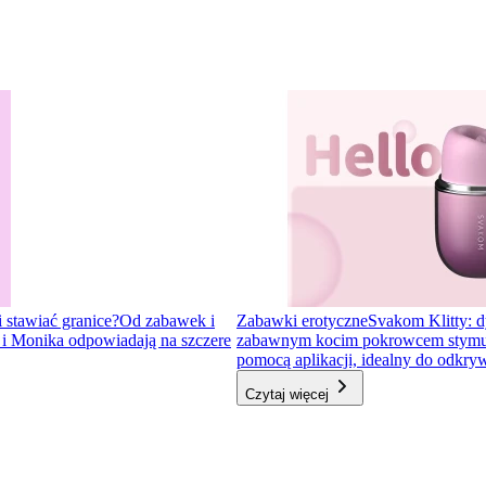
i stawiać granice?
Od zabawek i
Zabawki erotyczne
Svakom Klitty: d
a i Monika odpowiadają na szczere
zabawnym kocim pokrowcem stymulator
pomocą aplikacji, idealny do odkr
Czytaj więcej