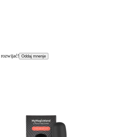
 rozwijać!
Oddaj mnenje