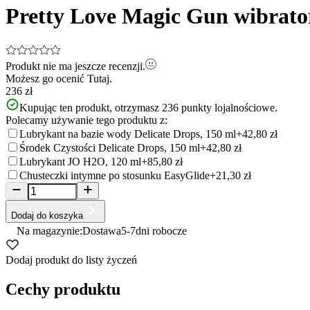
Pretty Love Magic Gun wibrato
Produkt nie ma jeszcze recenzji.
Możesz go ocenić
Tutaj.
236 zł
Kupując ten produkt, otrzymasz
236
punkty lojalnościowe.
Polecamy używanie tego produktu z:
Lubrykant na bazie wody Delicate Drops, 150 ml
+42,80 zł
Środek Czystości Delicate Drops, 150 ml
+42,80 zł
Lubrykant JO H2O, 120 ml
+85,80 zł
Chusteczki intymne po stosunku EasyGlide
+21,30 zł
Dodaj do koszyka
Na magazynie:
Dostawa
5-7
dni robocze
Dodaj produkt do listy życzeń
Cechy produktu