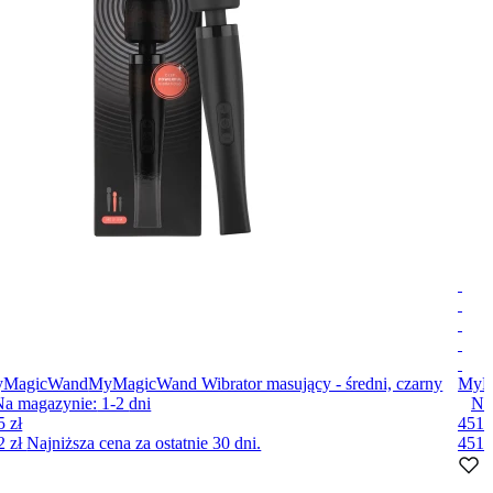
MagicWand
MyMagicWand Wibrator masujący - średni, czarny
MyM
Na magazynie:
1-2
dni
Na
5 zł
451 
2 zł
Najniższa cena za ostatnie 30 dni.
451 