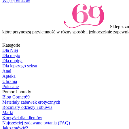
Item
Więcej wpisów
1
of
3
Sklep z z
które przynoszą przyjemność w różny sposób i jednocześnie zapewni
Kategorie
Dla Niej
Dla niego
Dla obojga
Dla lepszego seksu
Anal
Apteka
Ubrania
Polecane
Pomoc i porady
Blog Corner69
Materiały zabawek erotycznych
Rozmiary odzieży i obuwia
Marki
Korzyści dla klientów
Najczęściej zadawane pytania (FAQ)
Jak zamówić?