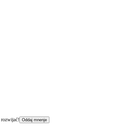
 rozwijać!
Oddaj mnenje