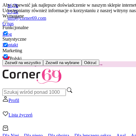
Aby zapewnić jak najlepsze doświadczenie w naszym sklepie intern
16,7k
Udostępniamy również informacje o korzystaniu z naszej witryny n
25,2k
Wymagane
info@corner69.com
O nas
Funkcjonalne
Blog
Statystyczne
Kontakt
Marketing
Polski
Zezwól na wszystko
Zezwól na wybrane
Odrzuć
😽
Svakom Klitty: 65 zł TANIEJ
Kod: KLITTY →
Profil
Lista życzeń
Dla Niej
Dla niego
Dla obojga
Dla lepszego seksu
Anal
Ap