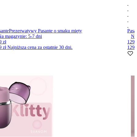
sante
Prezerwatywy Pasante o smaku mięty
Pasa
Na magazynie:
5-7
dni
Na
9 zł
129 
9 zł
Najniższa cena za ostatnie 30 dni.
129 