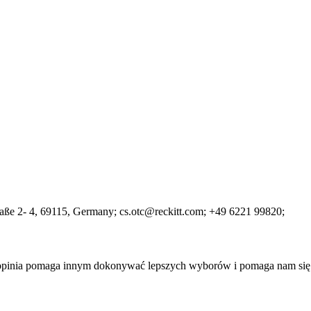
aße 2- 4
, 69115
, Germany;
cs.otc@reckitt.com;
+49 6221 99820;
a opinia pomaga innym dokonywać lepszych wyborów i pomaga nam się