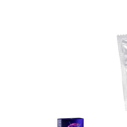
Item
1