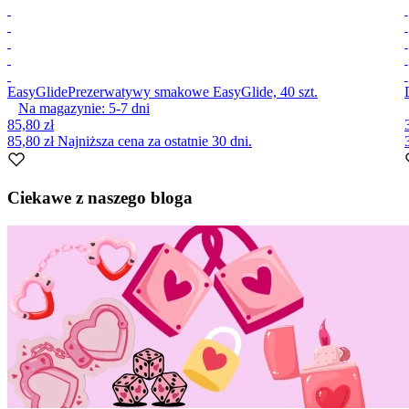
EasyGlide
Prezerwatywy smakowe EasyGlide, 40 szt.
Na magazynie:
5-7
dni
85,80 zł
85,80 zł
Najniższa cena za ostatnie 30 dni.
Item
1
Ciekawe z naszego bloga
of
9