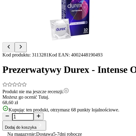
of
7
Item
Kod produktu
:
3113281
Kod EAN
:
4002448190493
1
of
Prezerwatywy Durex - Intense O
7
Produkt nie ma jeszcze recenzji.
Możesz go ocenić
Tutaj.
68,60 zł
Kupując ten produkt, otrzymasz
68
punkty lojalnościowe.
Dodaj do koszyka
Na magazynie:
Dostawa
5-7
dni robocze