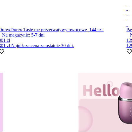
Durex
Durex Taste me prezerwatywy owocowe, 144 szt.
Pa
Na magazynie:
5-7
dni
301 zł
12
301 zł
Najniższa cena za ostatnie 30 dni.
12