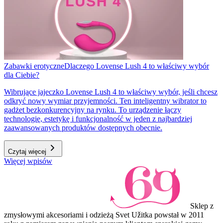
Zabawki erotyczne
Dlaczego Lovense Lush 4 to właściwy wybór
dla Ciebie?
Wibrujące jajeczko Lovense Lush 4 to właściwy wybór, jeśli chcesz
odkryć nowy wymiar przyjemności. Ten inteligentny wibrator to
gadżet bezkonkurencyjny na rynku. To urządzenie łączy
technologię, estetykę i funkcjonalność w jeden z najbardziej
zaawansowanych produktów dostępnych obecnie.
Czytaj więcej
Więcej wpisów
Sklep z
zmysłowymi akcesoriami i odzieżą Svet Užitka powstał w 2011