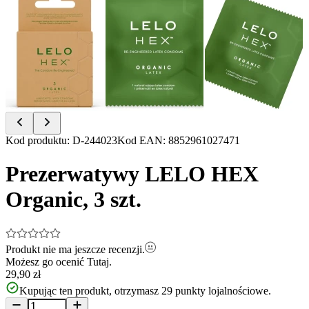
Item
Kod produktu
:
D-244023
Kod EAN
:
8852961027471
1
of
Prezerwatywy LELO HEX
8
Organic, 3 szt.
Produkt nie ma jeszcze recenzji.
Możesz go ocenić
Tutaj.
29,90 zł
Kupując ten produkt, otrzymasz
29
punkty lojalnościowe.