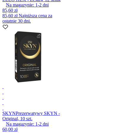
Na magazynie:
1-2
dni
85,60 zł
85,60 zł
Najniższa cena za
ostatnie 30 dni.
SKYN
Prezerwatywy SKYN -
Original, 10 szt.
Na magazynie:
1-2
dni
60,00 zł