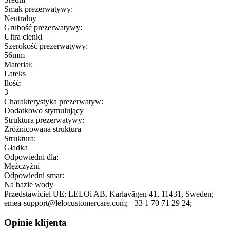
Smak prezerwatywy:
Neutralny
Grubość prezerwatywy:
Ultra cienki
Szerokość prezerwatywy:
56mm
Materiał:
Lateks
Ilość:
3
Charakterystyka prezerwatyw:
Dodatkowo stymulujący
Struktura prezerwatywy:
Zróżnicowana struktura
Struktura:
Gładka
Odpowiedni dla:
Mężczyźni
Odpowiedni smar:
Na bazie wody
Przedstawiciel UE:
LELOi AB
, Karlavägen 41
, 11431
, Sweden;
emea-support@lelocustomercare.com;
+33 1 70 71 29 24;
Opinie klijenta