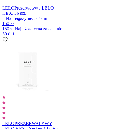
LELO
Prezerwatywy LELO
HEX, 36 szt.
Na magazynie:
5-7
dni
150 zł
150 zł
Najniższa cena za ostatnie
30 dni.
LELO
PREZERWATYWY
LELO HEX - Zestaw 12 sztuk