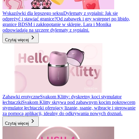
Wskazówki dla lepszego seksu
Dylematy z sypialni: Jak się
odprężyć i stawiać granice?
Od zabawek i gry wstępnej po libido,
granice BDSM i zakłopotanie w sklepie. Lara i Monika
odpowiadają na szczere dylematy z sypialni.
Czytaj więcej
Zabawki erotyczne
Svakom Klitty: dyskretny koci stymulator
łechtaczki
Svakom Klitty skrywa pod zabawnym kocim pokrowcem
stymulator łechtaczki oferujący lizanie, ssanie, wibracje i sterowanie
za pomocą aplikacji, idealny do odkrywania nowych doznań.
Czytaj więcej