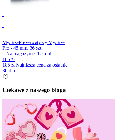
My.Size
Prezerwatywy My.Size
Pro - 45 mm, 36 szt.
Na magazynie:
1-2
dni
185 zł
185 zł
Najniższa cena za ostatnie
30 dni.
Ciekawe z naszego bloga