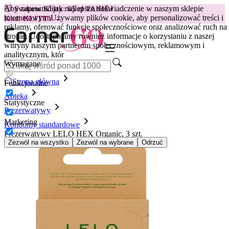
Aby zapewnić jak najlepsze doświadczenie w naszym sklepie
😽
Svakom Klitty: 65 zł TANIEJ
internetowym.
Używamy plików cookie, aby personalizować treści i
Kod: KLITTY →
reklamy, oferować funkcje społecznościowe oraz analizować ruch na
stronie. Udostępniamy również informacje o korzystaniu z naszej
witryny naszym partnerom społecznościowym, reklamowym i
analitycznym, któr
Wymagane
Strona główna
Funkcjonalne
Apteka
Statystyczne
Prezerwatywy
Marketing
Kondomy standardowe
Prezerwatywy LELO HEX Organic, 3 szt.
Zezwól na wszystko
Zezwól na wybrane
Odrzuć