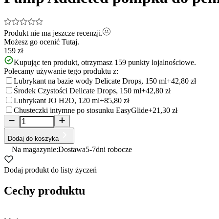
Produkt nie ma jeszcze recenzji.
Możesz go ocenić
Tutaj.
159 zł
Kupując ten produkt, otrzymasz
159
punkty lojalnościowe.
Polecamy używanie tego produktu z:
Lubrykant na bazie wody Delicate Drops, 150 ml
+42,80 zł
Środek Czystości Delicate Drops, 150 ml
+42,80 zł
Lubrykant JO H2O, 120 ml
+85,80 zł
Chusteczki intymne po stosunku EasyGlide
+21,30 zł
Dodaj do koszyka
Na magazynie:
Dostawa
5-7
dni robocze
Dodaj produkt do listy życzeń
Cechy produktu