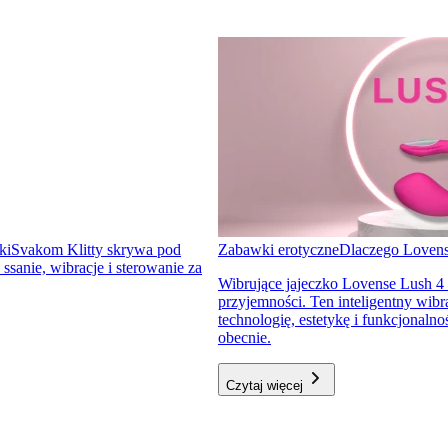
ki
Svakom Klitty skrywa pod
Zabawki erotyczne
Dlaczego Lovens
sanie, wibracje i sterowanie za
Wibrujące jajeczko Lovense Lush 4
przyjemności. Ten inteligentny wibr
technologię, estetykę i funkcjonal
obecnie.
Czytaj więcej