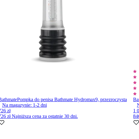
Bathmate
Pompka do penisa Bathmate Hydromax9, przezroczysta
Ba
Na magazynie:
1-2
dni
726 zł
1 
726 zł
Najniższa cena za ostatnie 30 dni.
84