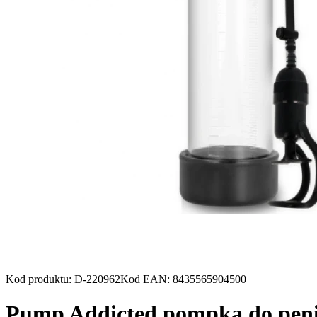
Kod produktu
:
D-220962
Kod EAN
:
8435565904500
Pump Addicted pompka do penis