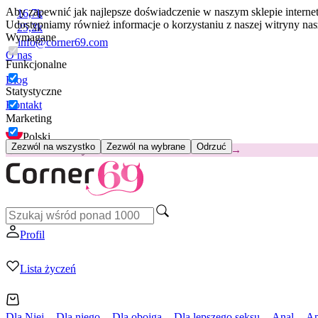
Aby zapewnić jak najlepsze doświadczenie w naszym sklepie intern
16,7k
Udostępniamy również informacje o korzystaniu z naszej witryny n
25,2k
Wymagane
info@corner69.com
O nas
Funkcjonalne
Blog
Statystyczne
Kontakt
Marketing
Polski
Zezwól na wszystko
Zezwól na wybrane
Odrzuć
😽
Svakom Klitty: 65 zł TANIEJ
Kod: KLITTY →
Profil
Lista życzeń
Dla Niej
Dla niego
Dla obojga
Dla lepszego seksu
Anal
Ap