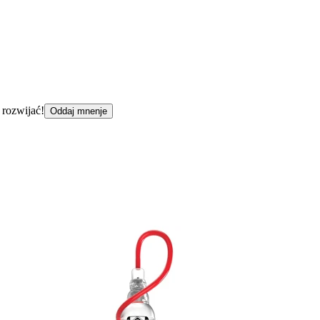
 rozwijać!
Oddaj mnenje