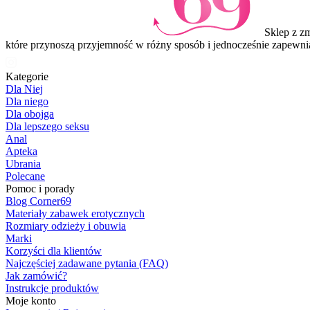
3
Sklep z z
które przynoszą przyjemność w różny sposób i jednocześnie zapewni
Kategorie
Dla Niej
Dla niego
Dla obojga
Dla lepszego seksu
Anal
Apteka
Ubrania
Polecane
Pomoc i porady
Blog Corner69
Materiały zabawek erotycznych
Rozmiary odzieży i obuwia
Marki
Korzyści dla klientów
Najczęściej zadawane pytania (FAQ)
Jak zamówić?
Instrukcje produktów
Moje konto