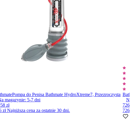
thmate
Pompa do Penisa Bathmate HydroXtreme7, Przezroczysta
Bath
Na magazynie:
5-7
dni
Nie
058 zł
726 
6 zł
Najniższa cena za ostatnie 30 dni.
726 