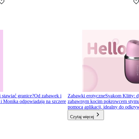
i stawiać granice?
Od zabawek i
Zabawki erotyczne
Svakom Klitty: d
a i Monika odpowiadają na szczere
zabawnym kocim pokrowcem stymulator
pomocą aplikacji, idealny do odkr
Czytaj więcej