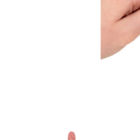
Item
1