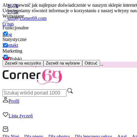
Aby zapewnić jak najlepsze doświadczenie w naszym sklepie intern
16,7k
Udostępniamy również informacje o korzystaniu z naszej witryny n
25,2k
Wymagane
info@corner69.com
O nas
Funkcjonalne
Blog
Statystyczne
Kontakt
Marketing
Polski
Zezwól na wszystko
Zezwól na wybrane
Odrzuć
😽
Svakom Klitty: 65 zł TANIEJ
Kod: KLITTY →
Profil
Lista życzeń
Dla Niej
Dla niego
Dla obojga
Dla lepszego seksu
Anal
Ap