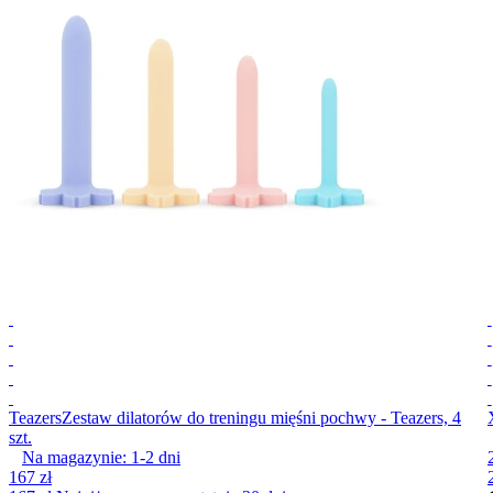
Teazers
Zestaw dilatorów do treningu mięśni pochwy - Teazers, 4
szt.
Na magazynie:
1-2
dni
167 zł