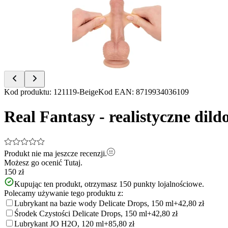
of
9
Item
Kod produktu
:
121119-Beige
Kod EAN
:
8719934036109
1
of
Real Fantasy - realistyczne dil
9
Produkt nie ma jeszcze recenzji.
Możesz go ocenić
Tutaj.
150 zł
Kupując ten produkt, otrzymasz
150
punkty lojalnościowe.
Polecamy używanie tego produktu z:
Lubrykant na bazie wody Delicate Drops, 150 ml
+42,80 zł
Środek Czystości Delicate Drops, 150 ml
+42,80 zł
Lubrykant JO H2O, 120 ml
+85,80 zł