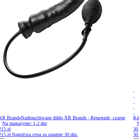
XR Brands
Nadmuchiwane dildo XR Brands - Renegade, czarne
Ki
Na magazynie:
1-2
dni
215 zł
30
215 zł
Najniższa cena za ostatnie 30 dni.
30