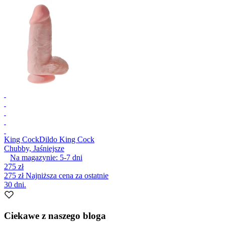
King Cock
Dildo King Cock
Chubby, Jaśniejsze
Na magazynie:
5-7
dni
275 zł
275 zł
Najniższa cena za ostatnie
30 dni.
Ciekawe z naszego bloga