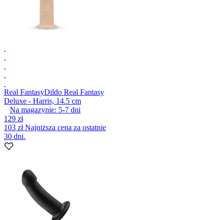
Real Fantasy
Dildo Real Fantasy
Deluxe - Harris, 14.5 cm
Na magazynie:
5-7
dni
129 zł
103 zł
Najniższa cena za ostatnie
30 dni.