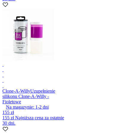
Clone-A-Willy
Uzupełnienie
silikonu Clone-A-Willy -
Fioletowe
Na magazynie:
1-2
dni
155 zł
155 zł
Najniższa cena za ostatnie
30 dni.