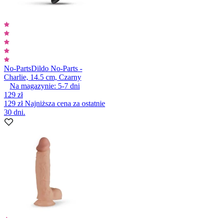
No-Parts
Dildo No-Parts -
Charlie, 14.5 cm, Czarny
Na magazynie:
5-7
dni
129 zł
129 zł
Najniższa cena za ostatnie
30 dni.