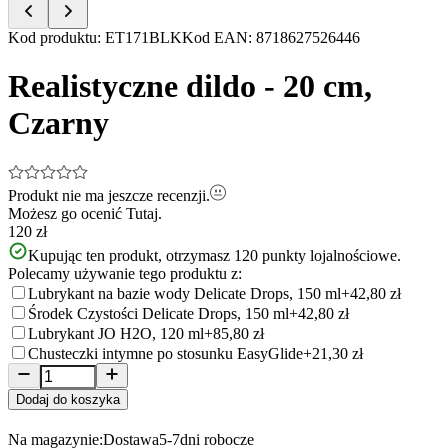
Item
Kod produktu
:
ET171BLK
Kod EAN
:
8718627526446
1
of
Realistyczne dildo - 20 cm,
5
Czarny
Produkt nie ma jeszcze recenzji.
Możesz go ocenić
Tutaj.
120 zł
Kupując ten produkt, otrzymasz
120
punkty lojalnościowe.
Polecamy używanie tego produktu z:
Lubrykant na bazie wody Delicate Drops, 150 ml
+42,80 zł
Środek Czystości Delicate Drops, 150 ml
+42,80 zł
Lubrykant JO H2O, 120 ml
+85,80 zł
Chusteczki intymne po stosunku EasyGlide
+21,30 zł
Dodaj do koszyka
Na magazynie:
Dostawa
5-7
dni robocze