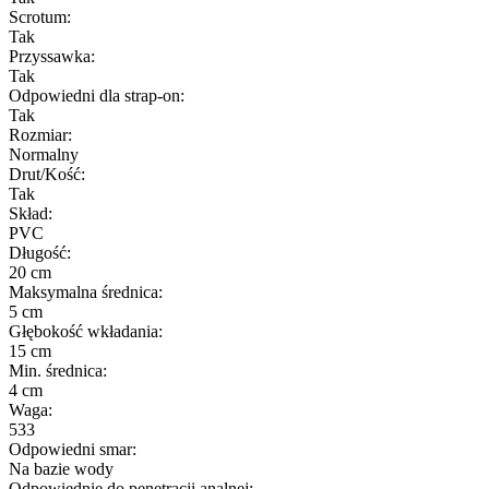
Scrotum:
Tak
Przyssawka:
Tak
Odpowiedni dla strap-on:
Tak
Rozmiar:
Normalny
Drut/Kość:
Tak
Skład:
PVC
Długość:
20 cm
Maksymalna średnica:
5 cm
Głębokość wkładania:
15 cm
Min. średnica:
4 cm
Waga:
533
Odpowiedni smar:
Na bazie wody
Odpowiednie do penetracji analnej: