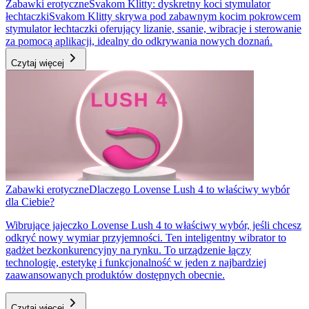
Zabawki erotyczne
Svakom Klitty: dyskretny koci stymulator
łechtaczki
Svakom Klitty skrywa pod zabawnym kocim pokrowcem
stymulator łechtaczki oferujący lizanie, ssanie, wibracje i sterowanie
za pomocą aplikacji, idealny do odkrywania nowych doznań.
Czytaj więcej
Zabawki erotyczne
Dlaczego Lovense Lush 4 to właściwy wybór
dla Ciebie?
Wibrujące jajeczko Lovense Lush 4 to właściwy wybór, jeśli chcesz
odkryć nowy wymiar przyjemności. Ten inteligentny wibrator to
gadżet bezkonkurencyjny na rynku. To urządzenie łączy
technologię, estetykę i funkcjonalność w jeden z najbardziej
zaawansowanych produktów dostępnych obecnie.
Czytaj więcej