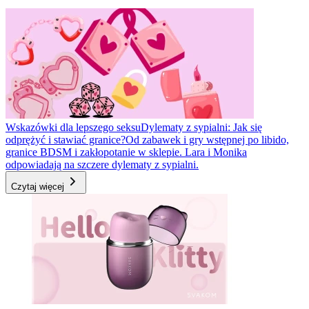
Wskazówki dla lepszego seksu
Dylematy z sypialni: Jak się
odprężyć i stawiać granice?
Od zabawek i gry wstępnej po libido,
granice BDSM i zakłopotanie w sklepie. Lara i Monika
odpowiadają na szczere dylematy z sypialni.
Czytaj więcej