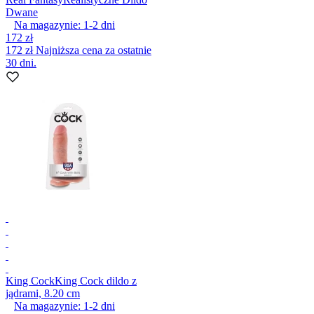
Dwane
Na magazynie:
1-2
dni
172 zł
172 zł
Najniższa cena za ostatnie
30 dni.
King Cock
King Cock dildo z
jądrami, 8.20 cm
Na magazynie:
1-2
dni