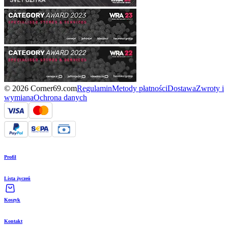
© 2026 Corner69.com
Regulamin
Metody płatności
Dostawa
Zwroty i
wymiana
Ochrona danych
Profil
Lista życzeń
Koszyk
Kontakt