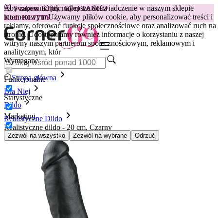
Aby zapewnić jak najlepsze doświadczenie w naszym sklepie
😽
Svakom Klitty: 65 zł TANIEJ
internetowym.
Używamy plików cookie, aby personalizować treści i
Kod: KLITTY →
reklamy, oferować funkcje społecznościowe oraz analizować ruch na
stronie. Udostępniamy również informacje o korzystaniu z naszej
witryny naszym partnerom społecznościowym, reklamowym i
analitycznym, któr
Wymagane
Strona główna
Funkcjonalne
Dla Niej
Statystyczne
Dildo
Marketing
Realistyczne Dildo
Realistyczne dildo - 20 cm, Czarny
Zezwól na wszystko
Zezwól na wybrane
Odrzuć