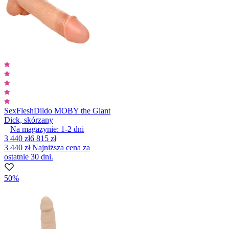
SexFlesh
Dildo MOBY the Giant
Dick, skórzany
Na magazynie:
1-2
dni
3 440 zł
6 815 zł
3 440 zł
Najniższa cena za
ostatnie 30 dni.
50%