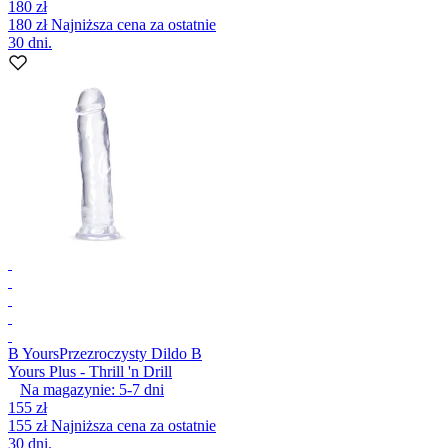
180 zł
180 zł
Najniższa cena za ostatnie
30 dni.
B Yours
Przezroczysty Dildo B
Yours Plus - Thrill 'n Drill
Na magazynie:
5-7
dni
155 zł
155 zł
Najniższa cena za ostatnie
30 dni.