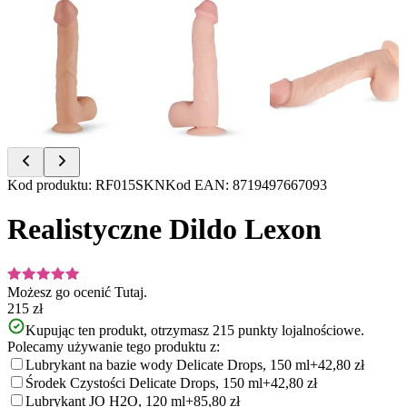
Item
Kod produktu
:
RF015SKN
Kod EAN
:
8719497667093
1
of
Realistyczne Dildo Lexon
8
Możesz go ocenić
Tutaj.
215 zł
Kupując ten produkt, otrzymasz
215
punkty lojalnościowe.
Polecamy używanie tego produktu z:
Lubrykant na bazie wody Delicate Drops, 150 ml
+42,80 zł
Środek Czystości Delicate Drops, 150 ml
+42,80 zł
Lubrykant JO H2O, 120 ml
+85,80 zł