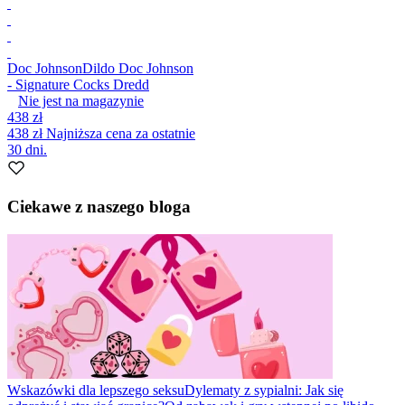
Doc Johnson
Dildo Doc Johnson
- Signature Cocks Dredd
Nie jest na magazynie
438 zł
438 zł
Najniższa cena za ostatnie
30 dni.
Ciekawe z naszego bloga
Wskazówki dla lepszego seksu
Dylematy z sypialni: Jak się