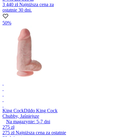
3 440 zł
Najniższa cena za
ostatnie 30 dni.
50%
King Cock
Dildo King Cock
Chubby, Jaśniejsze
Na magazynie:
5-7
dni
275 zł
275 zł
Najniższa cena za ostatnie