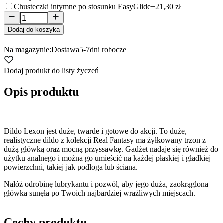
Chusteczki intymne po stosunku EasyGlide
+21,30 zł
Dodaj do koszyka
Na magazynie:
Dostawa
5-7
dni robocze
Dodaj produkt do listy życzeń
Opis produktu
Dildo Lexon jest duże, twarde i gotowe do akcji. To duże,
realistyczne dildo z kolekcji Real Fantasy ma żyłkowany trzon z
dużą główką oraz mocną przyssawkę. Gadżet nadaje się również do
użytku analnego i można go umieścić na każdej płaskiej i gładkiej
powierzchni, takiej jak podłoga lub ściana.
Nałóż odrobinę lubrykantu i pozwól, aby jego duża, zaokrąglona
główka sunęła po Twoich najbardziej wrażliwych miejscach.
Cechy produktu