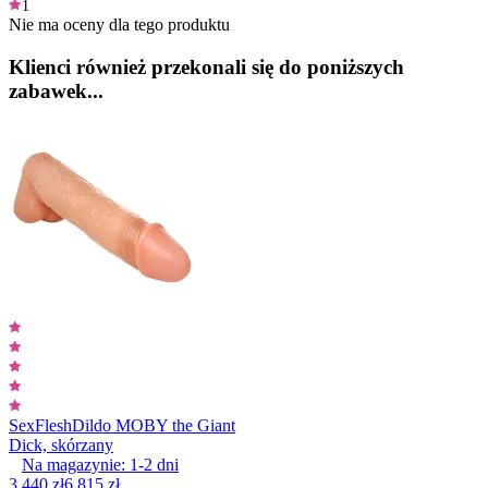
1
Nie ma oceny dla tego produktu
Klienci również przekonali się do poniższych
zabawek...
SexFlesh
Dildo MOBY the Giant
Dick, skórzany
Na magazynie:
1-2
dni
3 440 zł
6 815 zł