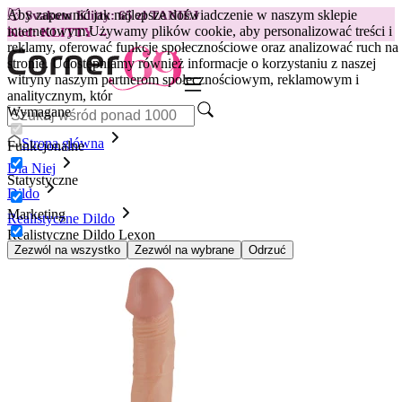
Aby zapewnić jak najlepsze doświadczenie w naszym sklepie
😽
Svakom Klitty: 65 zł TANIEJ
internetowym.
Używamy plików cookie, aby personalizować treści i
Kod: KLITTY →
reklamy, oferować funkcje społecznościowe oraz analizować ruch na
stronie. Udostępniamy również informacje o korzystaniu z naszej
witryny naszym partnerom społecznościowym, reklamowym i
analitycznym, któr
Wymagane
Strona główna
Funkcjonalne
Dla Niej
Statystyczne
Dildo
Marketing
Realistyczne Dildo
Realistyczne Dildo Lexon
Zezwól na wszystko
Zezwól na wybrane
Odrzuć