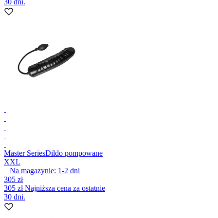
30 dni.
Master Series
Dildo pompowane
XXL
Na magazynie:
1-2
dni
305 zł
305 zł
Najniższa cena za ostatnie
30 dni.