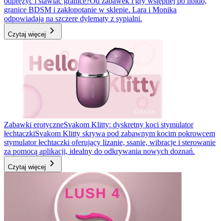
odprężyć i stawiać granice?
Od zabawek i gry wstępnej po libido,
granice BDSM i zakłopotanie w sklepie. Lara i Monika
odpowiadają na szczere dylematy z sypialni.
Czytaj więcej
Zabawki erotyczne
Svakom Klitty: dyskretny koci stymulator
łechtaczki
Svakom Klitty skrywa pod zabawnym kocim pokrowcem
stymulator łechtaczki oferujący lizanie, ssanie, wibracje i sterowanie
za pomocą aplikacji, idealny do odkrywania nowych doznań.
Czytaj więcej