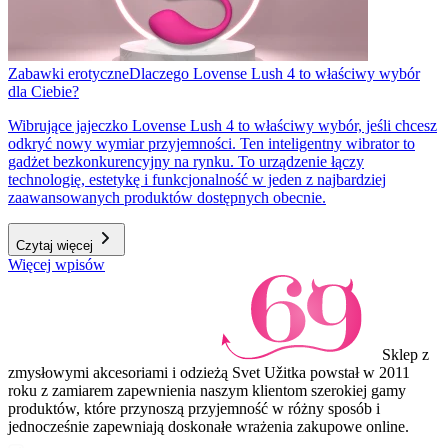
Zabawki erotyczne
Dlaczego Lovense Lush 4 to właściwy wybór
dla Ciebie?
Wibrujące jajeczko Lovense Lush 4 to właściwy wybór, jeśli chcesz
odkryć nowy wymiar przyjemności. Ten inteligentny wibrator to
gadżet bezkonkurencyjny na rynku. To urządzenie łączy
technologię, estetykę i funkcjonalność w jeden z najbardziej
zaawansowanych produktów dostępnych obecnie.
Czytaj więcej
Więcej wpisów
Sklep z
zmysłowymi akcesoriami i odzieżą Svet Užitka powstał w 2011
roku z zamiarem zapewnienia naszym klientom szerokiej gamy
produktów, które przynoszą przyjemność w różny sposób i
jednocześnie zapewniają doskonałe wrażenia zakupowe online.