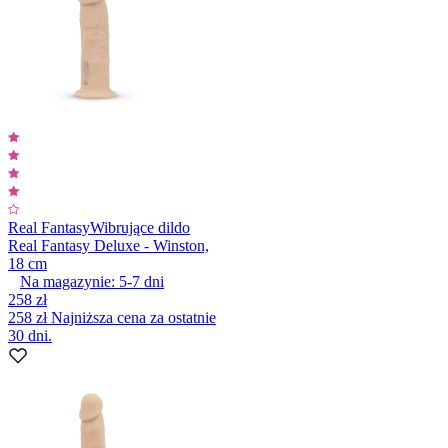
Real Fantasy
Wibrujące dildo
Real Fantasy Deluxe - Winston,
18 cm
Na magazynie:
5-7
dni
258 zł
258 zł
Najniższa cena za ostatnie
30 dni.