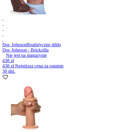
Doc Johnson
Realistyczne dildo
Doc Johnson - Brickzilla
Nie jest na magazynie
438 zł
438 zł
Najniższa cena za ostatnie
30 dni.