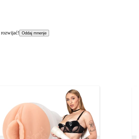
 rozwijać!
Oddaj mnenje