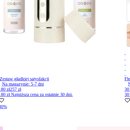
Zestaw gładkiej satysfakcji
Fle
Na magazynie:
5-7
dni
180 zł
257 zł
30
180 zł
Najniższa cena za ostatnie 30 dni.
30
30%