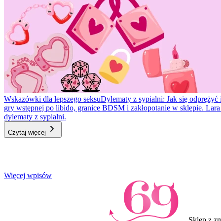
Wskazówki dla lepszego seksu
Dylematy z sypialni: Jak się odprężyć 
gry wstępnej po libido, granice BDSM i zakłopotanie w sklepie. Lar
dylematy z sypialni.
Czytaj więcej
Item
Więcej wpisów
1
of
3
Sklep z z