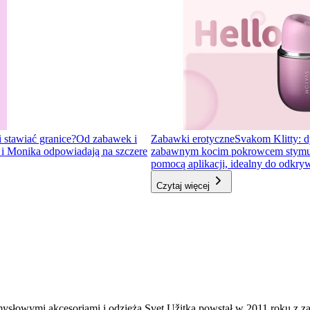
i stawiać granice?
Od zabawek i
Zabawki erotyczne
Svakom Klitty: d
a i Monika odpowiadają na szczere
zabawnym kocim pokrowcem stymulator
pomocą aplikacji, idealny do odkr
Czytaj więcej
mysłowymi akcesoriami i odzieżą Svet Užitka powstał w 2011 roku z 