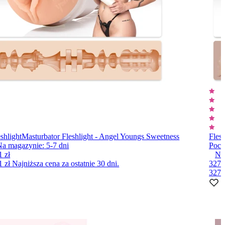
shlight
Masturbator Fleshlight - Angel Youngs Sweetness
Flesh
Na magazynie:
5-7
dni
Poc
1 zł
Na
1 zł
Najniższa cena za ostatnie 30 dni.
327 
327 