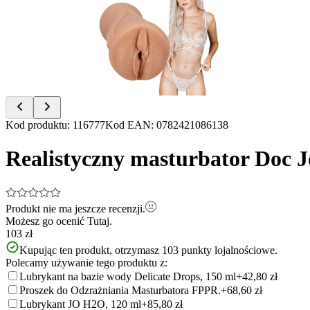
of
3
Item
Kod produktu
:
116777
Kod EAN
:
0782421086138
1
of
Realistyczny masturbator Doc J
3
Produkt nie ma jeszcze recenzji.
Możesz go ocenić
Tutaj.
103 zł
Kupując ten produkt, otrzymasz
103
punkty lojalnościowe.
Polecamy używanie tego produktu z:
Lubrykant na bazie wody Delicate Drops, 150 ml
+42,80 zł
Proszek do Odzrażniania Masturbatora FPPR.
+68,60 zł
Lubrykant JO H2O, 120 ml
+85,80 zł