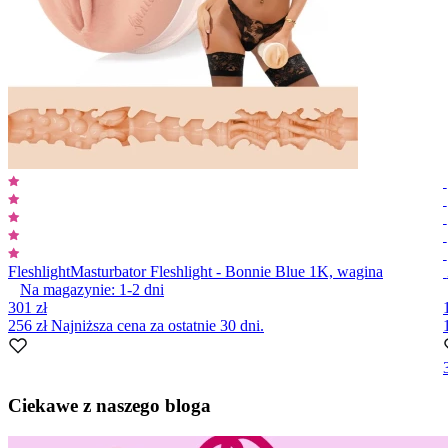
Fleshlight
Masturbator Fleshlight - Bonnie Blue 1K, wagina
Na magazynie:
1-2
dni
301 zł
256 zł
Najniższa cena za ostatnie 30 dni.
Item
1
Ciekawe z naszego bloga
of
10