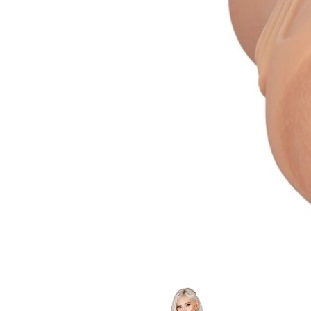
Item
1