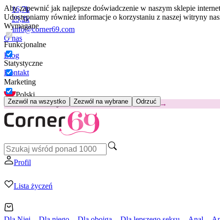
Aby zapewnić jak najlepsze doświadczenie w naszym sklepie intern
16,7k
Udostępniamy również informacje o korzystaniu z naszej witryny n
25,2k
Wymagane
info@corner69.com
O nas
Funkcjonalne
Blog
Statystyczne
Kontakt
Marketing
Polski
Zezwól na wszystko
Zezwól na wybrane
Odrzuć
😽
Svakom Klitty: 65 zł TANIEJ
Kod: KLITTY →
Profil
Lista życzeń
Dla Niej
Dla niego
Dla obojga
Dla lepszego seksu
Anal
Ap