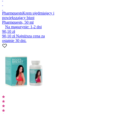
Pharmquests
Krem ujędrniający i
powiększający biust
Pharmquests, 50 ml
Na magazynie:
1-2
dni
90,10 zł
90,10 zł
Najniższa cena za
ostatnie 30 dni.