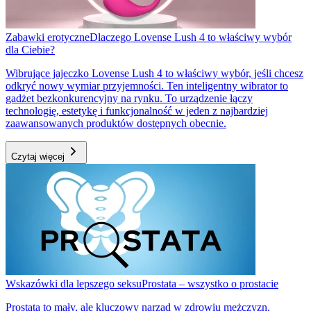
Zabawki erotyczne
Dlaczego Lovense Lush 4 to właściwy wybór
dla Ciebie?
Wibrujące jajeczko Lovense Lush 4 to właściwy wybór, jeśli chcesz
odkryć nowy wymiar przyjemności. Ten inteligentny wibrator to
gadżet bezkonkurencyjny na rynku. To urządzenie łączy
technologię, estetykę i funkcjonalność w jeden z najbardziej
zaawansowanych produktów dostępnych obecnie.
Czytaj więcej
Wskazówki dla lepszego seksu
Prostata – wszystko o prostacie
Prostata to mały, ale kluczowy narząd w zdrowiu mężczyzn.