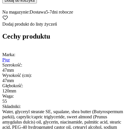
Dodaj do koszyka
Na magazynie:
Dostawa
5-7
dni robocze
Dodaj produkt do listy życzeń
Cechy produktu
Marka:
Pjur
Szerokość:
47mm
Wysokość (cm):
47mm
Głębokość:
120mm
Waga:
55
Składniki:
Water, glyceryl stearate SE, squalane, shea butter (Butyrospermum
parkii), caprylic/capric triglyceride, sweet almond (Prunus
amygdalus dulcis) oil, glycerin, niacinamide, palmitic acid, stearic
acid, PEG-40 hydrogenated castor oil, cetearyl alcohol, sodium