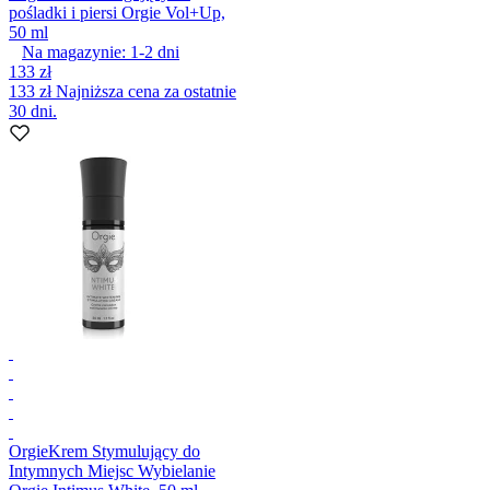
pośladki i piersi Orgie Vol+Up,
50 ml
Na magazynie:
1-2
dni
133 zł
133 zł
Najniższa cena za ostatnie
30 dni.
Orgie
Krem Stymulujący do
Intymnych Miejsc Wybielanie