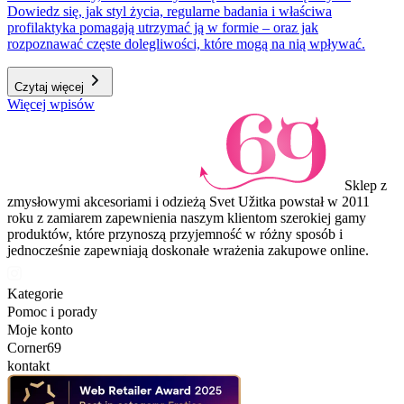
Dowiedz się, jak styl życia, regularne badania i właściwa
profilaktyka pomagają utrzymać ją w formie – oraz jak
rozpoznawać częste dolegliwości, które mogą na nią wpływać.
Czytaj więcej
Więcej wpisów
Sklep z
zmysłowymi akcesoriami i odzieżą Svet Užitka powstał w 2011
roku z zamiarem zapewnienia naszym klientom szerokiej gamy
produktów, które przynoszą przyjemność w różny sposób i
jednocześnie zapewniają doskonałe wrażenia zakupowe online.
Kategorie
Pomoc i porady
Moje konto
Corner69
kontakt