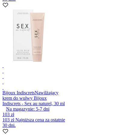
Bijoux Indiscrets
Nawilżający
krem do wulwy Bijoux
Indiscrets - Sex au naturel, 30 ml
Na magazynie:
5-7
dni
103 zł
103 zł
Najniższa cena za ostatnie
30 dni.