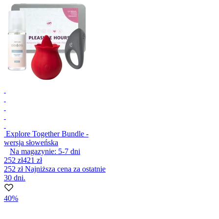
Explore Together Bundle -
wersja słoweńska
Na magazynie:
5-7
dni
252 zł
421 zł
252 zł
Najniższa cena za ostatnie
30 dni.
40%