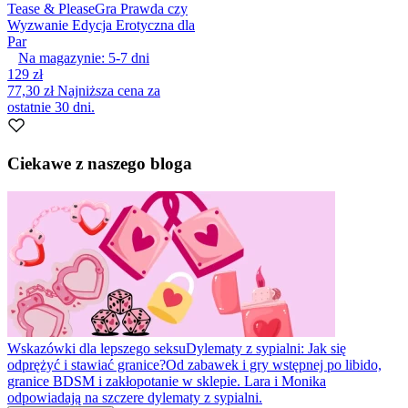
Tease & Please
Gra Prawda czy
Wyzwanie Edycja Erotyczna dla
Par
Na magazynie:
5-7
dni
129 zł
77,30 zł
Najniższa cena za
ostatnie 30 dni.
Ciekawe z naszego bloga
Wskazówki dla lepszego seksu
Dylematy z sypialni: Jak się
odprężyć i stawiać granice?
Od zabawek i gry wstępnej po libido,
granice BDSM i zakłopotanie w sklepie. Lara i Monika
odpowiadają na szczere dylematy z sypialni.