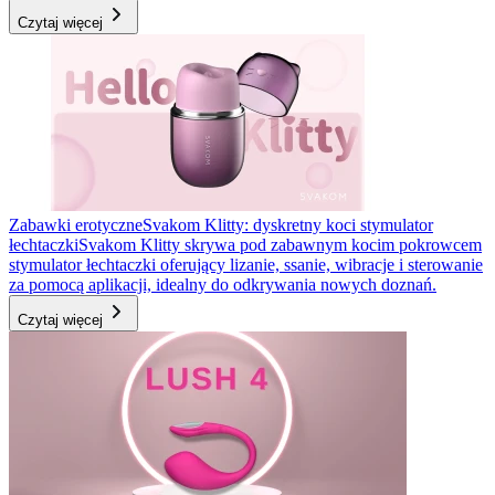
Czytaj więcej
Zabawki erotyczne
Svakom Klitty: dyskretny koci stymulator
łechtaczki
Svakom Klitty skrywa pod zabawnym kocim pokrowcem
stymulator łechtaczki oferujący lizanie, ssanie, wibracje i sterowanie
za pomocą aplikacji, idealny do odkrywania nowych doznań.
Czytaj więcej