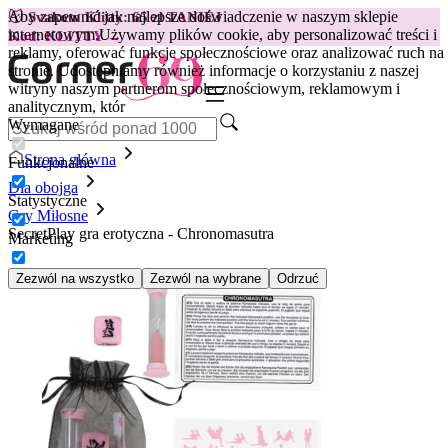
Aby zapewnić jak najlepsze doświadczenie w naszym sklepie
😽
Svakom Klitty: 65 zł TANIEJ
internetowym.
Używamy plików cookie, aby personalizować treści i
Kod: KLITTY →
reklamy, oferować funkcje społecznościowe oraz analizować ruch na
stronie. Udostępniamy również informacje o korzystaniu z naszej
witryny naszym partnerom społecznościowym, reklamowym i
analitycznym, któr
Wymagane
Strona główna
Funkcjonalne
Dla obojga
Statystyczne
Gry Miłosne
SecretPlay gra erotyczna - Chronomasutra
Marketing
Zezwól na wszystko
Zezwól na wybrane
Odrzuć