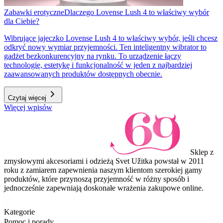
Zabawki erotyczne
Dlaczego Lovense Lush 4 to właściwy wybór
dla Ciebie?
Wibrujące jajeczko Lovense Lush 4 to właściwy wybór, jeśli chcesz
odkryć nowy wymiar przyjemności. Ten inteligentny wibrator to
gadżet bezkonkurencyjny na rynku. To urządzenie łączy
technologię, estetykę i funkcjonalność w jeden z najbardziej
zaawansowanych produktów dostępnych obecnie.
Czytaj więcej
Więcej wpisów
Sklep z
zmysłowymi akcesoriami i odzieżą Svet Užitka powstał w 2011
roku z zamiarem zapewnienia naszym klientom szerokiej gamy
produktów, które przynoszą przyjemność w różny sposób i
jednocześnie zapewniają doskonałe wrażenia zakupowe online.
Kategorie
Pomoc i porady