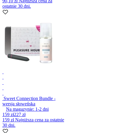
90,10 zł
Najniższa cena za
ostatnie 30 dni.
Sweet Connection Bundle -
wersja słoweńska
Na magazynie:
1-2
dni
159 zł
227 zł
159 zł
Najniższa cena za ostatnie
30 dni.