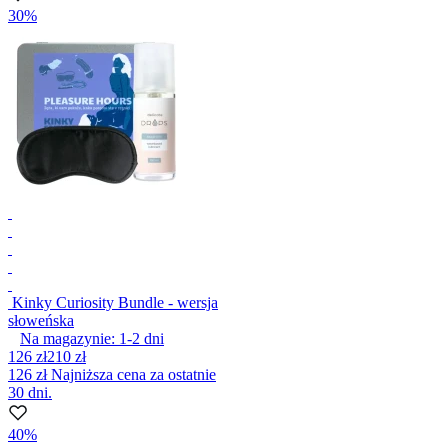
30%
Kinky Curiosity Bundle - wersja
słoweńska
Na magazynie:
1-2
dni
126 zł
210 zł
126 zł
Najniższa cena za ostatnie
30 dni.
40%