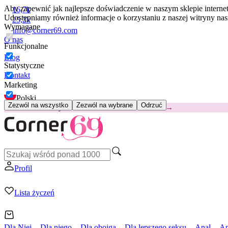
Aby zapewnić jak najlepsze doświadczenie w naszym sklepie intern
16,7k
Udostępniamy również informacje o korzystaniu z naszej witryny n
25,2k
Wymagane
info@corner69.com
O nas
Funkcjonalne
Blog
Statystyczne
Kontakt
Marketing
Polski
Zezwól na wszystko
Zezwól na wybrane
Odrzuć
😽
Svakom Klitty: 65 zł TANIEJ
Kod: KLITTY →
Profil
Lista życzeń
Dla Niej
Dla niego
Dla obojga
Dla lepszego seksu
Anal
Ap