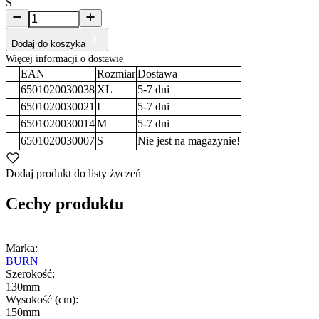
S
Dodaj do koszyka
Więcej informacji o dostawie
EAN
Rozmiar
Dostawa
6501020030038
XL
5-7
dni
6501020030021
L
5-7
dni
6501020030014
M
5-7
dni
6501020030007
S
Nie jest na magazynie!
Dodaj produkt do listy życzeń
Cechy produktu
Marka:
BURN
Szerokość:
130mm
Wysokość (cm):
150mm