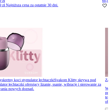
9 zł
60,0
9 zł
Najniższa cena za ostatnie 30 dni.
yskretny koci stymulator łechtaczki
Svakom Klitty skrywa pod
Za
 łechtaczki oferujący lizanie, ssanie, wibracje i sterowanie za
Wi
ywania nowych doznań.
prz
te
obe