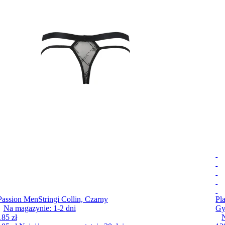
Passion Men
Stringi Collin, Czarny
Pl
Na magazynie:
1-2
dni
G
185 zł
N