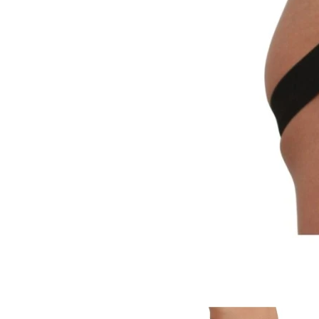
Item
1