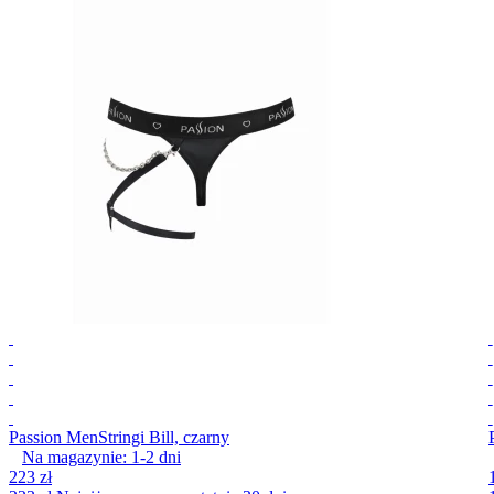
Passion Men
Stringi Bill, czarny
Na magazynie:
1-2
dni
223 zł