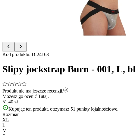
of
2
Item
Kod produktu
:
D-241631
1
of
Slipy jockstrap Burn - 001, L, 
2
Produkt nie ma jeszcze recenzji.
Możesz go ocenić
Tutaj.
51,40 zł
Kupując ten produkt, otrzymasz
51
punkty lojalnościowe.
Rozmiar
XL
L
M