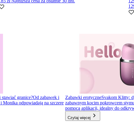
185 zł
Najniższa cena za ostatnie 30 dni.
12
12
i stawiać granice?
Od zabawek i
Zabawki erotyczne
Svakom Klitty: d
a i Monika odpowiadają na szczere
zabawnym kocim pokrowcem stymulator
pomocą aplikacji, idealny do odkr
Czytaj więcej