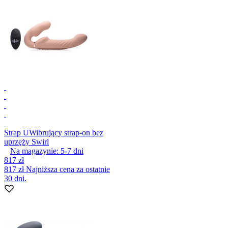
Strap U
Wibrujący strap-on bez
uprzęży Swirl
Na magazynie:
5-7
dni
817 zł
817 zł
Najniższa cena za ostatnie
30 dni.