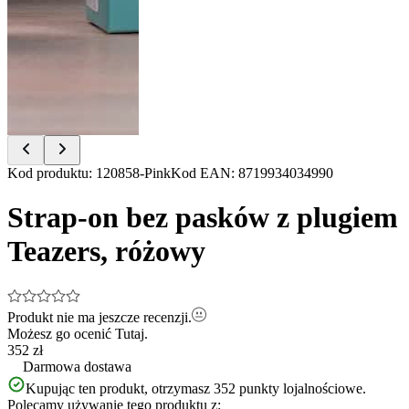
Item
Kod produktu
:
120858-Pink
Kod EAN
:
8719934034990
1
of
Strap-on bez pasków z plugiem
11
Teazers, różowy
Produkt nie ma jeszcze recenzji.
Możesz go ocenić
Tutaj.
352 zł
Darmowa dostawa
Kupując ten produkt, otrzymasz
352
punkty lojalnościowe.
Polecamy używanie tego produktu z: