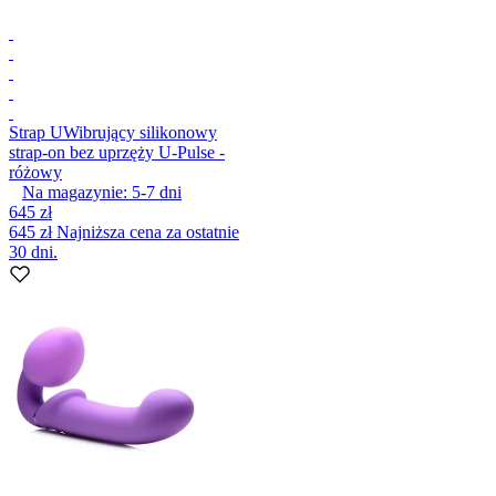
Strap U
Wibrujący silikonowy
strap-on bez uprzęży U-Pulse -
różowy
Na magazynie:
5-7
dni
645 zł
645 zł
Najniższa cena za ostatnie
30 dni.