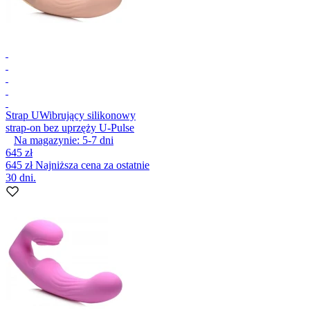
Strap U
Wibrujący silikonowy
strap-on bez uprzęży U-Pulse
Na magazynie:
5-7
dni
645 zł
645 zł
Najniższa cena za ostatnie
30 dni.