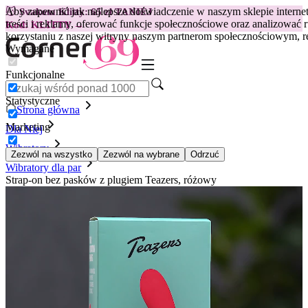
Aby zapewnić jak najlepsze doświadczenie w naszym sklepie intern
😽
Svakom Klitty: 65 zł TANIEJ
treści i reklamy, oferować funkcje społecznościowe oraz analizować 
Kod: KLITTY →
korzystaniu z naszej witryny naszym partnerom społecznościowym, 
Wymagane
Funkcjonalne
Statystyczne
Strona główna
Marketing
Dla Niej
Wibratory
Zezwól na wszystko
Zezwól na wybrane
Odrzuć
Wibratory dla par
Strap-on bez pasków z plugiem Teazers, różowy