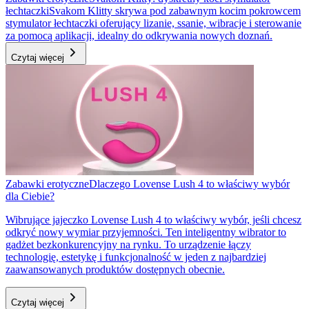
łechtaczki
Svakom Klitty skrywa pod zabawnym kocim pokrowcem
stymulator łechtaczki oferujący lizanie, ssanie, wibracje i sterowanie
za pomocą aplikacji, idealny do odkrywania nowych doznań.
Czytaj więcej
Zabawki erotyczne
Dlaczego Lovense Lush 4 to właściwy wybór
dla Ciebie?
Wibrujące jajeczko Lovense Lush 4 to właściwy wybór, jeśli chcesz
odkryć nowy wymiar przyjemności. Ten inteligentny wibrator to
gadżet bezkonkurencyjny na rynku. To urządzenie łączy
technologię, estetykę i funkcjonalność w jeden z najbardziej
zaawansowanych produktów dostępnych obecnie.
Czytaj więcej