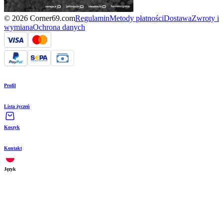
© 2026 Corner69.com
Regulamin
Metody płatności
Dostawa
Zwroty i
wymiana
Ochrona danych
Profil
Lista życzeń
Koszyk
Kontakt
Język