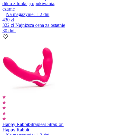
dildo z funkcją opukiwania,
czarne
Na magazynie:
1-2
dni
430 zł
322 zł
Najniższa cena za ostatnie
30 dni.
Happy Rabbit
Strapless Strap-on
Happy Rabbit