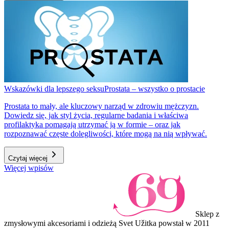
Wskazówki dla lepszego seksu
Prostata – wszystko o prostacie
Prostata to mały, ale kluczowy narząd w zdrowiu mężczyzn.
Dowiedz się, jak styl życia, regularne badania i właściwa
profilaktyka pomagają utrzymać ją w formie – oraz jak
rozpoznawać częste dolegliwości, które mogą na nią wpływać.
Czytaj więcej
Więcej wpisów
Sklep z
zmysłowymi akcesoriami i odzieżą Svet Užitka powstał w 2011