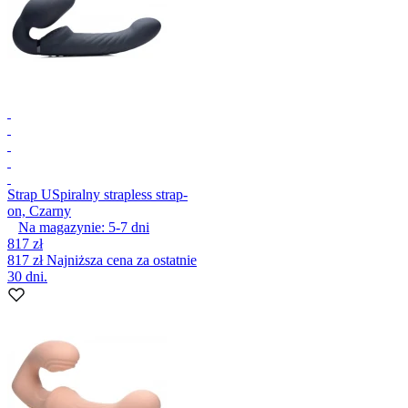
Strap U
Spiralny strapless strap-
on, Czarny
Na magazynie:
5-7
dni
817 zł
817 zł
Najniższa cena za ostatnie
30 dni.