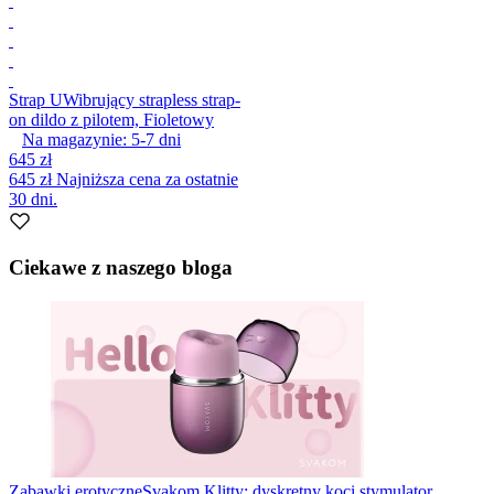
Strap U
Wibrujący strapless strap-
on dildo z pilotem, Fioletowy
Na magazynie:
5-7
dni
645 zł
645 zł
Najniższa cena za ostatnie
30 dni.
Ciekawe z naszego bloga
Zabawki erotyczne
Svakom Klitty: dyskretny koci stymulator