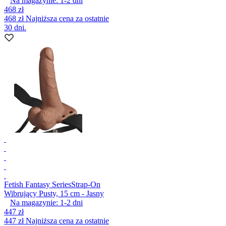
Na magazynie:
1-2
dni
468 zł
468 zł
Najniższa cena za ostatnie
30 dni.
Fetish Fantasy Series
Strap-On
Wibrujący Pusty, 15 cm - Jasny
Na magazynie:
1-2
dni
447 zł
447 zł
Najniższa cena za ostatnie