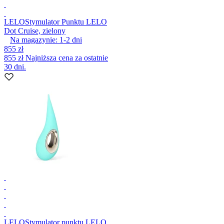
LELO
Stymulator Punktu LELO
Dot Cruise, zielony
Na magazynie:
1-2
dni
855 zł
855 zł
Najniższa cena za ostatnie
30 dni.
LELO
Stymulator punktu LELO