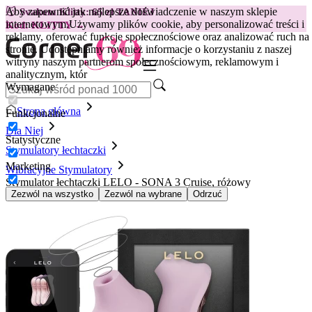
Aby zapewnić jak najlepsze doświadczenie w naszym sklepie
😽
Svakom Klitty: 65 zł TANIEJ
internetowym.
Używamy plików cookie, aby personalizować treści i
Kod: KLITTY →
reklamy, oferować funkcje społecznościowe oraz analizować ruch na
stronie. Udostępniamy również informacje o korzystaniu z naszej
witryny naszym partnerom społecznościowym, reklamowym i
analitycznym, któr
Wymagane
Strona główna
Funkcjonalne
Dla Niej
Statystyczne
Stymulatory łechtaczki
Marketing
Wibracyjne Stymulatory
Stymulator łechtaczki LELO - SONA 3 Cruise, różowy
Zezwól na wszystko
Zezwól na wybrane
Odrzuć