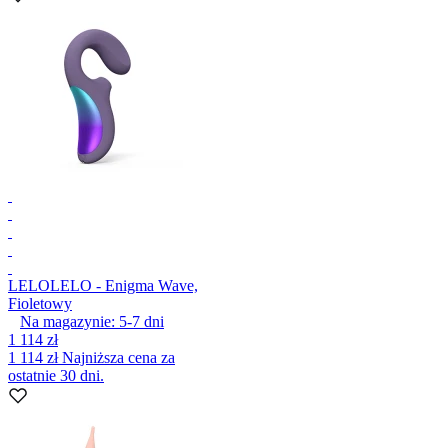
LELO
LELO - Enigma Wave,
Fioletowy
Na magazynie:
5-7
dni
1 114 zł
1 114 zł
Najniższa cena za
ostatnie 30 dni.