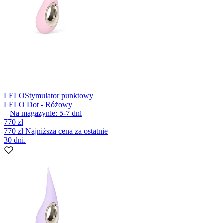
LELO
Stymulator punktowy
LELO Dot - Różowy
Na magazynie:
5-7
dni
770 zł
770 zł
Najniższa cena za ostatnie
30 dni.