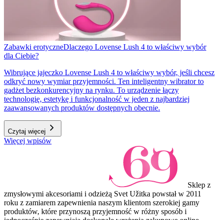
Zabawki erotyczne
Dlaczego Lovense Lush 4 to właściwy wybór
dla Ciebie?
Wibrujące jajeczko Lovense Lush 4 to właściwy wybór, jeśli chcesz
odkryć nowy wymiar przyjemności. Ten inteligentny wibrator to
gadżet bezkonkurencyjny na rynku. To urządzenie łączy
technologię, estetykę i funkcjonalność w jeden z najbardziej
zaawansowanych produktów dostępnych obecnie.
Czytaj więcej
Więcej wpisów
Sklep z
zmysłowymi akcesoriami i odzieżą Svet Užitka powstał w 2011
roku z zamiarem zapewnienia naszym klientom szerokiej gamy
produktów, które przynoszą przyjemność w różny sposób i