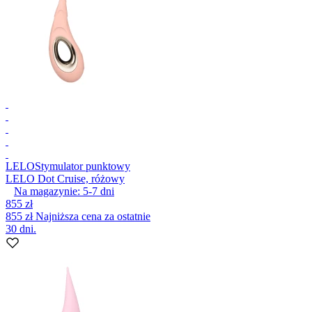
LELO
Stymulator punktowy
LELO Dot Cruise, różowy
Na magazynie:
5-7
dni
855 zł
855 zł
Najniższa cena za ostatnie
30 dni.