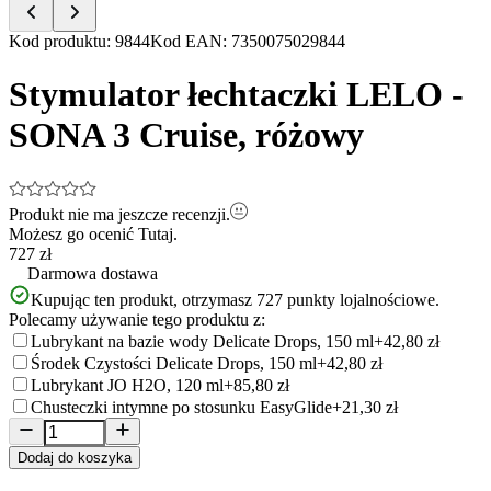
Item
Kod produktu
:
9844
Kod EAN
:
7350075029844
1
of
Stymulator łechtaczki LELO -
5
SONA 3 Cruise, różowy
Produkt nie ma jeszcze recenzji.
Możesz go ocenić
Tutaj.
727 zł
Darmowa dostawa
Kupując ten produkt, otrzymasz
727
punkty lojalnościowe.
Polecamy używanie tego produktu z:
Lubrykant na bazie wody Delicate Drops, 150 ml
+42,80 zł
Środek Czystości Delicate Drops, 150 ml
+42,80 zł
Lubrykant JO H2O, 120 ml
+85,80 zł
Chusteczki intymne po stosunku EasyGlide
+21,30 zł
Dodaj do koszyka