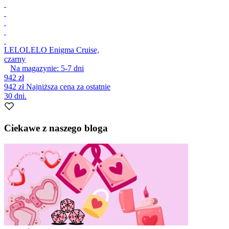
LELO
LELO Enigma Cruise,
czarny
Na magazynie:
5-7
dni
942 zł
942 zł
Najniższa cena za ostatnie
30 dni.
Ciekawe z naszego bloga