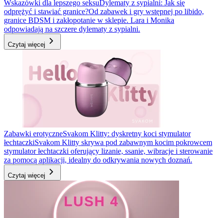
Wskazówki dla lepszego seksu
Dylematy z sypialni: Jak się
odprężyć i stawiać granice?
Od zabawek i gry wstępnej po libido,
granice BDSM i zakłopotanie w sklepie. Lara i Monika
odpowiadają na szczere dylematy z sypialni.
Czytaj więcej
Zabawki erotyczne
Svakom Klitty: dyskretny koci stymulator
łechtaczki
Svakom Klitty skrywa pod zabawnym kocim pokrowcem
stymulator łechtaczki oferujący lizanie, ssanie, wibracje i sterowanie
za pomocą aplikacji, idealny do odkrywania nowych doznań.
Czytaj więcej