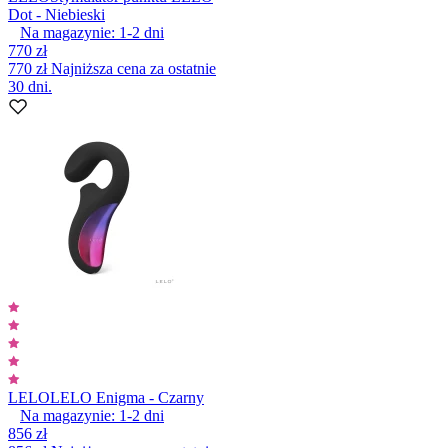
Dot - Niebieski
Na magazynie:
1-2
dni
770 zł
770 zł
Najniższa cena za ostatnie
30 dni.
LELO
LELO Enigma - Czarny
Na magazynie:
1-2
dni
856 zł